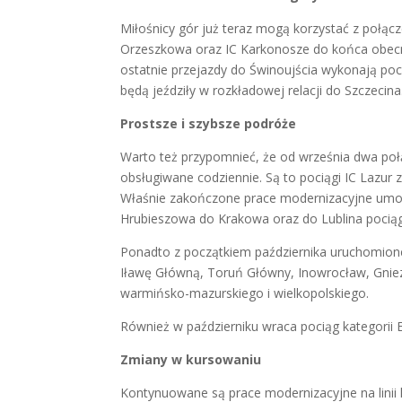
Miłośnicy gór już teraz mogą korzystać z połącze
Orzeszkowa oraz IC Karkonosze do końca obecne
ostatnie przejazdy do Świnoujścia wykonają poc
będą jeździły w rozkładowej relacji do Szczecina
Prostsze i szybsze podróże
Warto też przypomnieć, że od września dwa poł
obsługiwane codziennie. Są to pociągi IC Lazur 
Właśnie zakończone prace modernizacyjne umożli
Hrubieszowa do Krakowa oraz do Lublina pociąg
Ponadto z początkiem października uruchomione 
Iławę Główną, Toruń Główny, Inowrocław, Gniez
warmińsko-mazurskiego i wielkopolskiego.
Również w październiku wraca pociąg kategorii
Zmiany w kursowaniu
Kontynuowane są prace modernizacyjne na linii