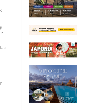
do
ji
 z
k, a
y.