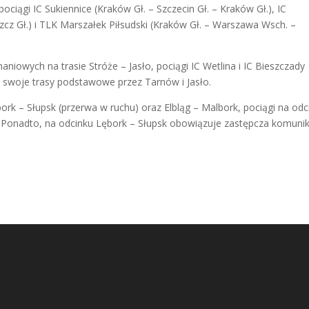
pociągi IC Sukiennice (Kraków Gł. – Szczecin Gł. – Kraków Gł.), IC
zcz Gł.) i TLK Marszałek Piłsudski (Kraków Gł. – Warszawa Wsch. –
iowych na trasie Stróże – Jasło, pociągi IC Wetlina i IC Bieszczady
a swoje trasy podstawowe przez Tarnów i Jasło.
rk – Słupsk (przerwa w ruchu) oraz Elbląg – Malbork, pociągi na odc
. Ponadto, na odcinku Lębork – Słupsk obowiązuje zastępcza komuni