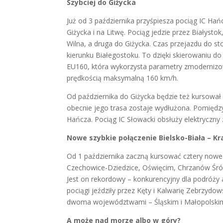
Szybciej do Giżycka
Już od 3 października przyśpiesza pociąg IC H
Giżycka i na Litwę. Pociąg jedzie przez Białysto
Wilna, a druga do Giżycka. Czas przejazdu do sto
kierunku Białegostoku. To dzięki skierowaniu d
EU160, która wykorzysta parametry zmodernizow
prędkością maksymalną 160 km/h.
Od października do Giżycka będzie też kursował 
obecnie jego trasa zostaje wydłużona. Pomiędzy
Hańcza. Pociąg IC Słowacki obsłuży elektryczny 
Nowe szybkie połączenie Bielsko-Biała – K
Od 1 października zaczną kursować cztery nowe p
Czechowice-Dziedzice, Oświęcim, Chrzanów Śród
Jest on rekordowy – konkurencyjny dla podróży 
pociągi jeździły przez Kęty i Kalwarię Zebrzyd
dwoma województwami – Śląskim i Małopolski
A może nad morze albo w góry?