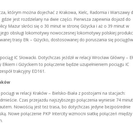
ańcza, którym można dojechać z Krakowa, Kielc, Radomia i Warszawy 
k, gdzie jest rozdzielany na dwie części. Pierwsza zapewnia dojazd do
licy Mazur skróci się o 30 minut w stronę Giżycka i aż o 39 minut w
o jego obsługi lokomotywy nowoczesnej lokomotywy polskiej produkc
anej trasy Ełk – Giżycko, dostosowanej do poruszania się pociągów
pociąg IC Słowacki. Dotychczas jeździł w relacji Wrocław Główny – Eł
 Ełkiem i Giżyckiem to połączenie będzie uzupełnieniem pociągu IC
zespół trakcyjny ED161.
raków
ociągi w relacji Kraków – Bielsko-Biała z postojami na stacjach:
mieście. Czas przejazdu najszybszego połączenia wyniesie 74 minut
autem. Nowością jest też trasa, bo dotychczas jedyne bezpośrednie
owską. Nowe połączenie PKP Intercity wzmocni siatkę połączeń między
m.