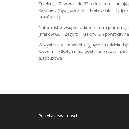
Trzebinię i Zawiercie do 25 października kursują 
Kazimierz (Bydgoszcz Gł. – Kraków Gł. – Bydgos
Kraków Gł.).
Natomiast w związku zakończeniem prac utrzyman
(Kraków Gł. – Zagórz – Kraków Gł.) powróciły n
W wyniku prac modernizacyjnych na odcinku Lębo
Szczecin – Olsztyn mają wydłużone czasy jazdy
autobusowa.
Polityka prywatności