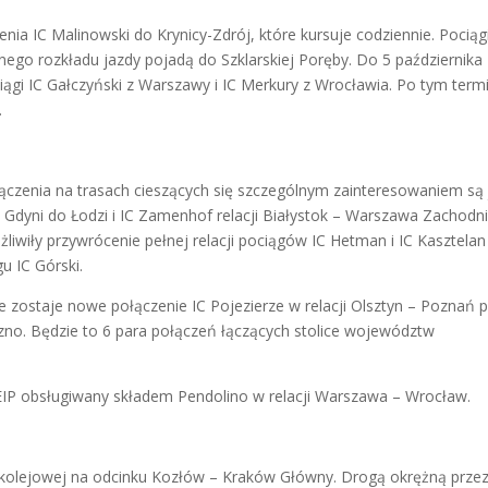
nia IC Malinowski do Krynicy-Zdrój, które kursuje codziennie. Pociągi
go rozkładu jazdy pojadą do Szklarskiej Poręby. Do 5 października
iągi IC Gałczyński z Warszawy i IC Merkury z Wrocławia. Po tym term
.
ączenia na trasach cieszących się szczególnym zainteresowaniem są 
z Gdyni do Łodzi i IC Zamenhof relacji Białystok – Warszawa Zachodni
wiły przywrócenie pełnej relacji pociągów IC Hetman i IC Kasztelan
u IC Górski.
zostaje nowe połączenie IC Pojezierze w relacji Olsztyn – Poznań 
no. Będzie to 6 para połączeń łączących stolice województw
 EIP obsługiwany składem Pendolino w relacji Warszawa – Wrocław.
 kolejowej na odcinku Kozłów – Kraków Główny. Drogą okrężną prze