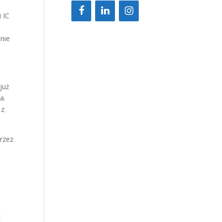
 IC
inie
już
a.
 z
przez
z