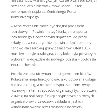
mieszkańców w analogicznym czasie przejazdu koleją i
rozsądnej cenie biletów – mówi Maciej Lasek,
pełnomocnik rządu ds. Centralnego Portu
Komunikacyjnego.
– AeroExpress nie może być drogim pociągiem
lotniskowym. Powinien łączyć funkcję transportu
lotniskowego z codziennymi dojazdami do pracy,
szkoły itd., a co za tym idzie powinien być dostępny
cenowo dla szerokiej grupy pasażerów. Oferta AEX
musi być na tyle atrakcyjna, żeby kolej była pierwszym
wyborem w dojeździe do nowego lotniska – podkreśla
Piotr Rachwalski.
Projekt zakłada utrzymanie dostępnych cen biletów.
Połączenia mają funkcjonować jako dotowana usługa
publiczna (PSO), a nie komercyjna. Aktualnie trwają
rozmowy na temat sposobu organizacji tych połączeń.
Z uwagi na realizację funkcji przypisanych do różnych
organizatorów przewozów, zakładane jest ich
współfinansowanie przez wszystkie podmioty.