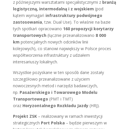
z późniejszymi warsztatami specjalistycznymi z
branżą
logistyczną, intermodalną i z wojskiem
(pod
kątem wymagań
infrastruktury podwójnego
zastosowania
, tzw. Dual Use). To właśnie na bazie
tych spotkań opracowano
160 propozycji korytarzy
transportowych
(łącznie przeanalizowano
8 000
km
potencjalnych nowych odcinków linii
kolejowych), co stanowi największy w Polsce proces
współtworzenia infrastruktury z udziałem
interesariuszy lokalnych.
Wszystkie pozyskane w ten sposób dane zostały
szczegółowo przeanalizowane z użyciem
nowoczesnych metod i narzędzi badawczych,
np.
Pasażerskiego i Towarowego Modelu
Transportowego
(PMT i TMT)
oraz
Horyzontalnego Rozkładu Jazdy
(HRJ).
Projekt ZSK
– realizowany w ramach inwestycji
strategicznych
Port Polska
– będzie pierwszym w