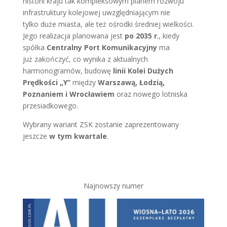
historii kraju tak kompleksowym planem rozwoju
infrastruktury kolejowej uwzględniającym nie
tylko duże miasta, ale też ośrodki średniej wielkości.
Jego realizacja planowana jest
po 2035 r
., kiedy
spółka
Centralny Port Komunikacyjny
ma
już zakończyć, co wynika z aktualnych
harmonogramów, budowę
linii Kolei Dużych
Prędkości „Y”
między
Warszawą, Łodzią,
Poznaniem i Wrocławiem
oraz nowego lotniska
przesiadkowego.
Wybrany wariant ZSK zostanie zaprezentowany
jeszcze
w tym kwartale
.
Najnowszy numer