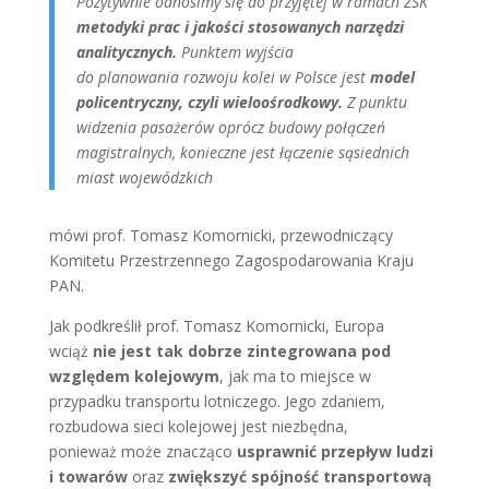
Pozytywnie odnosimy się do przyjętej w ramach ZSK
metodyki prac i jakości stosowanych narzędzi
analitycznych.
Punktem wyjścia
do planowania rozwoju kolei w Polsce jest
model
policentryczny, czyli wieloośrodkowy.
Z punktu
widzenia pasażerów oprócz budowy połączeń
magistralnych, konieczne jest łączenie sąsiednich
miast wojewódzkich
mówi prof. Tomasz Komornicki, przewodniczący
Komitetu Przestrzennego Zagospodarowania Kraju
PAN.
Jak podkreślił prof. Tomasz Komornicki, Europa
wciąż
nie jest tak dobrze zintegrowana pod
względem kolejowym
, jak ma to miejsce w
przypadku transportu lotniczego. Jego zdaniem,
rozbudowa sieci kolejowej jest niezbędna,
ponieważ może znacząco
usprawnić przepływ ludzi
i towarów
oraz
zwiększyć spójność transportową