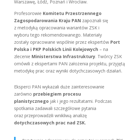
Warszawę, Łódź, Poznań i Wrocław.
Profesorowie
Komitetu Przestrzennego
Zagospodarowania Kraju PAN
zapoznali się
z metodyką opracowania wariantów ZSK i
wyboru tego rekomendowanego. Materiały
zostały opracowane wspólnie przez ekspertów
Port
Polska i PKP Polskich Linii Kolejowych
– na
zlecenie
Ministerstwa Infrastruktury
. Twórcy ZSK
omówili
z ekspertami PAN
założenia projektu, przyjętą
metodykę prac oraz wyniki dotychczasowych działań.
Eksperci PAN wykazali duże zainteresowanie
zarówno
przebiegiem procesu
planistycznego
jak i jego rezultatami. Podczas
spotkania zadawali szczegółowe pytania
oraz przeprowadzili wnikliwą analizę
dotychczasowych prac nad ZSK.