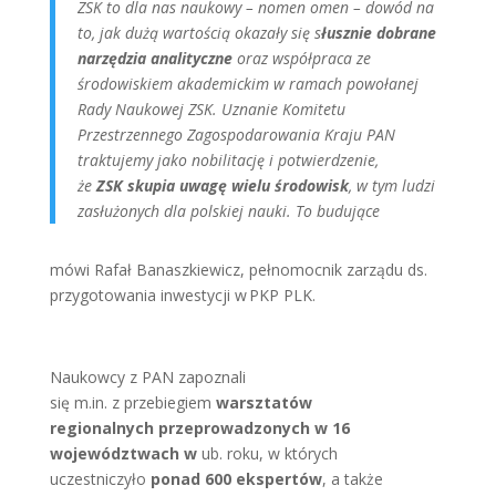
ZSK to dla nas naukowy – nomen omen – dowód na
to, jak dużą wartością okazały się s
łusznie dobrane
narzędzia analityczne
oraz współpraca ze
środowiskiem akademickim w ramach powołanej
Rady Naukowej ZSK. Uznanie Komitetu
Przestrzennego Zagospodarowania Kraju PAN
traktujemy jako nobilitację i potwierdzenie,
że
ZSK skupia uwagę wielu środowisk
, w tym ludzi
zasłużonych dla polskiej nauki. To budujące
mówi Rafał Banaszkiewicz, pełnomocnik zarządu ds.
przygotowania inwestycji w PKP PLK.
Naukowcy z PAN zapoznali
się m.in. z przebiegiem
warsztatów
regionalnych przeprowadzonych w 16
województwach w
ub. roku, w których
uczestniczyło
ponad 600 ekspertów
, a także