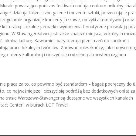
. Murale powstające podczas festiwalu nadają centrum unikalny chara
vanger działają także liczne galerie i muzeum sztuki, prezentujące pra
regularnie organizuje koncerty jazzowe, muzyki alternatywnej oraz
ę kulturalną. Lokalne jarmarki i wydarzenia tematyczne pozwalają po
egionu. W Stavanger łatwo jest także znaleźć miejsca, w których możn
 lokalną kulturę. Kawiarnie i bary oferują przestrzeń do spotkań i
tują prace lokalnych twórców. Zarówno mieszkańcy, jak i turyści m
ego oferty kulturalnej i cieszyć się codzienną atmosferą regionu
 nie płacą za to, co powinno być standardem – bagaż podręczny do 8
to, co najważniejsze i cieszyć się podróżą bez dodatkowych opłat za
T na trasie Warszawa-Stavanger są dostępne we wszystkich kanałach
tact Center i w biurach LOT Travel.