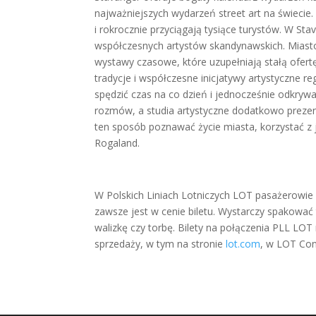
najważniejszych wydarzeń street art na świecie
i rokrocznie przyciągają tysiące turystów. W Sta
współczesnych artystów skandynawskich. Miasto 
wystawy czasowe, które uzupełniają stałą ofert
tradycje i współczesne inicjatywy artystyczne r
spędzić czas na co dzień i jednocześnie odkrywać
rozmów, a studia artystyczne dodatkowo prezen
ten sposób poznawać życie miasta, korzystać z j
Rogaland.
W Polskich Liniach Lotniczych LOT pasażerowie
zawsze jest w cenie biletu. Wystarczy spakować 
walizkę czy torbę. Bilety na połączenia PLL LO
sprzedaży, w tym na stronie
lot.com
, w LOT Con