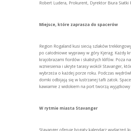
Robert Ludera, Prokurent, Dyrektor Biura Siatki 
Miejsce, które zaprasza do spacerów
Region Rogaland kusi siecią szlaków trekkingowy
po całodniowe wyprawy w góry Kjerag. Każdy kr
krajobrazami fiordów i skalistych klifów. Poza
wzniesienia i ukryte tarasy wokół Stavanger, 
wybrzeża o każdej porze roku. Podczas wędrówk
domki odbijają się w lustrzanej tafli zatok. Spac
kawiarnie z widokiem na port tworzą wyjątkowy
W rytmie miasta Stavanger
Stavanger oferuje bogaty kalendarz wydarzeń ku