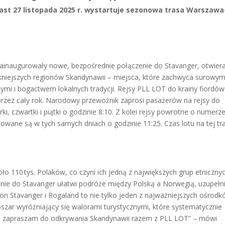
iast 27 listopada 2025 r. wystartuje sezonowa trasa Warszawa
T zainaugurowały nowe, bezpośrednie połączenie do Stavanger, otwier
kniejszych regionów Skandynawii – miejsca, które zachwyca surowy
mi i bogactwem lokalnych tradycji. Rejsy PLL LOT do krainy fiordów
przez cały rok. Narodowy przewoźnik zaprosi pasażerów na rejsy do
, czwartki i piątki o godzinie 8:10. Z kolei rejsy powrotne o numerz
ane są w tych samych dniach o godzinie 11:25. Czas lotu na tej tr
ło 110 tys. Polaków, co czyni ich jedną z największych grup etniczny
nie do Stavanger ułatwi podróże między Polską a Norwegią, uzupełn
n Stavanger i Rogaland to nie tylko jeden z najważniejszych ośrod
zar wyróżniający się walorami turystycznymi, które systematycznie
nie zapraszam do odkrywania Skandynawii razem z PLL LOT” – mówi