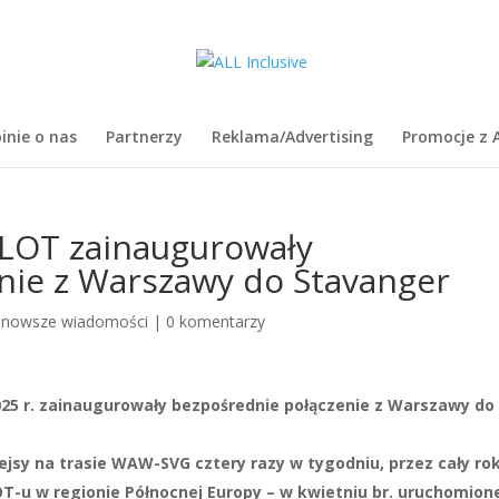
inie o nas
Partnerzy
Reklama/Advertising
Promocje z A
e LOT zainaugurowały
nie z Warszawy do Stavanger
jnowsze wiadomości
|
0 komentarzy
2025 r. zainaugurowały bezpośrednie połączenie z Warszawy do
jsy na trasie WAW-SVG cztery razy w tygodniu, przez cały rok
OT-u w regionie Północnej Europy – w kwietniu br. uruchomion