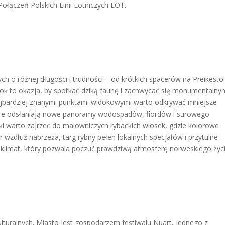
Połączeń Polskich Linii Lotniczych LOT.
ch o różnej długości i trudności – od krótkich spacerów na Preikesto
ok to okazja, by spotkać dziką faunę i zachwycać się monumentalny
 najbardziej znanymi punktami widokowymi warto odkrywać mniejsze
które odsłaniają nowe panoramy wodospadów, fiordów i surowego
i warto zajrzeć do malowniczych rybackich wiosek, gdzie kolorowe
er wzdłuż nabrzeża, targ rybny pełen lokalnych specjałów i przytulne
 klimat, który pozwala poczuć prawdziwą atmosferę norweskiego życi
lturalnych. Miasto jest gospodarzem festiwalu Nuart, jednego z