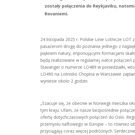
zostały połączenia do Reykjaviku, natom
Rovaniemi.
24 listopada 2025 r. Polskie Linie Lotnicze LO
pasażerom drogę do poznania jednego z najpię
pięknem natury, imponującymi formacjami skalny
będą realizowane w regularnej siatce połączeń 
Stavanger o numerze LO489 w poniedziałki, wtorki
LO490 na Lotnisko Chopina w Warszawie zaplanow
wyniesie około 2 godzin.
„Szacuje się, że obecnie w Norwegii mieszka oko
tym kraju. Ufam, że nasze bezpośrednie połącze
ofertę dotychczasowych połączeń do Oslo. Regio
przemysłu naftowego w Europie – to również obs
przyciągają coraz więcej podróżnych. Serdecz