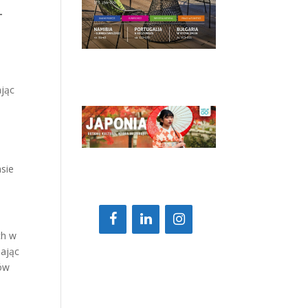
-
ając
m
e
asie
ch w
iając
ków