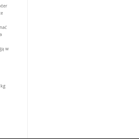
kter
ce
znać
a
ogą w
 kg