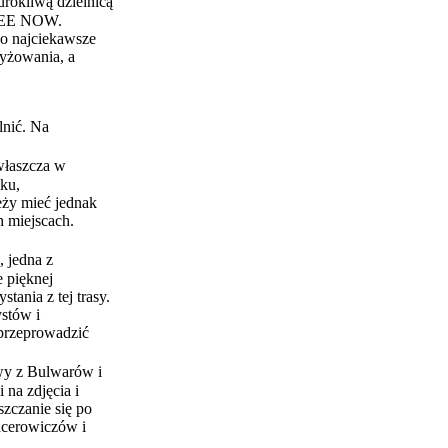
rokliwą dzielnicą
FREE NOW.
go najciekawsze
zyżowania, a
lnić. Na
właszcza w
ku,
eży mieć jednak
 miejscach.
 jedna z
e pięknej
nia z tej trasy.
ystów i
 przeprowadzić
wy z Bulwarów i
na zdjęcia i
zczanie się po
acerowiczów i