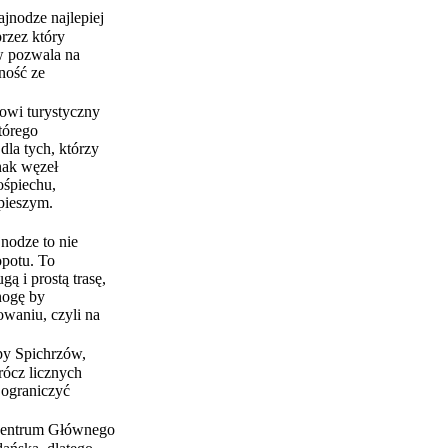
jnodze najlepiej
rzez który
ów pozwala na
ność ze
wi turystyczny
tórego
dla tych, którzy
nak węzeł
ośpiechu,
 pieszym.
nodze to nie
opotu. To
 i prostą trasę,
jnogę by
waniu, czyli na
py Spichrzów,
rócz licznych
a ograniczyć
i centrum Głównego