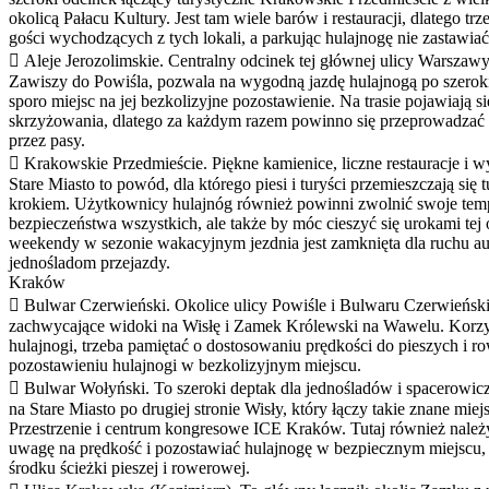
okolicą Pałacu Kultury. Jest tam wiele barów i restauracji, dlatego tr
gości wychodzących z tych lokali, a parkując hulajnogę nie zastawiać
 Aleje Jerozolimskie. Centralny odcinek tej głównej ulicy Warszawy
Zawiszy do Powiśla, pozwala na wygodną jazdę hulajnogą po szerokie
sporo miejsc na jej bezkolizyjne pozostawienie. Na trasie pojawiają s
skrzyżowania, dlatego za każdym razem powinno się przeprowadzać
przez pasy.
 Krakowskie Przedmieście. Piękne kamienice, liczne restauracje i wy
Stare Miasto to powód, dla którego piesi i turyści przemieszczają się
krokiem. Użytkownicy hulajnóg również powinni zwolnić swoje temp
bezpieczeństwa wszystkich, ale także by móc cieszyć się urokami tej
weekendy w sezonie wakacyjnym jezdnia jest zamknięta dla ruchu aut
jednośladom przejazdy.
Kraków
 Bulwar Czerwieński. Okolice ulicy Powiśle i Bulwaru Czerwieńsk
zachwycające widoki na Wisłę i Zamek Królewski na Wawelu. Korzy
hulajnogi, trzeba pamiętać o dostosowaniu prędkości do pieszych i r
pozostawieniu hulajnogi w bezkolizyjnym miejscu.
 Bulwar Wołyński. To szeroki deptak dla jednośladów i spacerowi
na Stare Miasto po drugiej stronie Wisły, który łączy takie znane mie
Przestrzenie i centrum kongresowe ICE Kraków. Tutaj również nale
uwagę na prędkość i pozostawiać hulajnogę w bezpiecznym miejscu, c
środku ścieżki pieszej i rowerowej.