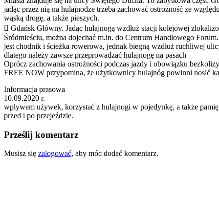
Miasta znajduje się na ulicy Świętego Ducha. To zabytkowa część Gd
jadąc przez nią na hulajnodze trzeba zachować ostrożność ze względ
wąską drogę, a także pieszych.
 Gdańsk Główny. Jadąc hulajnogą wzdłuż stacji kolejowej zlokaliz
Śródmieściu, można dojechać m.in. do Centrum Handlowego Forum.
jest chodnik i ścieżka rowerowa, jednak biegną wzdłuż ruchliwej uli
dlatego należy zawsze przeprowadzać hulajnogę na pasach
Oprócz zachowania ostrożności podczas jazdy i obowiązku bezkoliz
FREE NOW przypomina, że użytkownicy hulajnóg powinni nosić kask
Informacja prasowa
10.09.2020 r.
wpływem używek, korzystać z hulajnogi w pojedynkę, a także pamięt
przed i po przejeździe.
Prześlij komentarz
Musisz się
zalogować
, aby móc dodać komentarz.