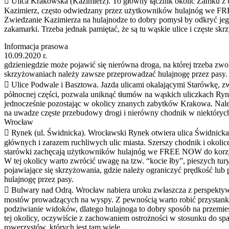
 Ulica Krakowska (Kazimierz). To główny łącznik okolic Zamku z u
Kazimierz, często odwiedzany przez użytkowników hulajnóg we 
Zwiedzanie Kazimierza na hulajnodze to dobry pomysł by odkryć je
zakamarki. Trzeba jednak pamiętać, że są tu wąskie ulice i częste skr
Informacja prasowa
10.09.2020 r.
gdzieniegdzie może pojawić się nierówna droga, na której trzeba zwo
skrzyżowaniach należy zawsze przeprowadzać hulajnogę przez pasy.
 Ulice Podwale i Basztowa. Jazda ulicami okalającymi Starówkę, z
północnej części, pozwala uniknąć tłumów na wąskich uliczkach Ryn
jednocześnie pozostając w okolicy znanych zabytków Krakowa. Nal
na uwadze częste przebudowy drogi i nierówny chodnik w niektórych
Wrocław
 Rynek (ul. Świdnicka). Wrocławski Rynek otwiera ulica Świdnicka,
głównych i zarazem ruchliwych ulic miasta. Szerszy chodnik i okolic
starówki zachęcają użytkowników hulajnóg we FREE NOW do korzysta
W tej okolicy warto zwrócić uwagę na tzw. “kocie łby”, pieszych tur
pojawiające się skrzyżowania, gdzie należy ograniczyć prędkość lub
hulajnogę przez pasy.
 Bulwary nad Odrą. Wrocław nabiera uroku zwłaszcza z perspekty
mostów prowadzących na wyspy. Z pewnością warto robić przystanki 
podziwianie widoków, dlatego hulajnoga to dobry sposób na przemies
tej okolicy, oczywiście z zachowaniem ostrożności w stosunku do sp
rowerzystów, których jest tam wiele.