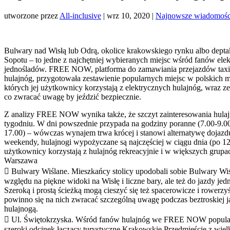
utworzone przez
All-inclusive
|
wrz 10, 2020
|
Najnowsze wiadomośc
Bulwary nad Wisłą lub Odrą, okolice krakowskiego rynku albo dept
Sopotu – to jedne z najchętniej wybieranych miejsc wśród fanów ele
jednośladów. FREE NOW, platforma do zamawiania przejazdów taxi 
hulajnóg, przygotowała zestawienie popularnych miejsc w polskich m
których jej użytkownicy korzystają z elektrycznych hulajnóg, wraz
co zwracać uwagę by jeździć bezpiecznie.
Z analizy FREE NOW wynika także, że szczyt zainteresowania hulaj
tygodniu. W dni powszednie przypada na godziny poranne (7.00-9.0
17.00) – wówczas wynajem trwa krócej i stanowi alternatywę dojazd
weekendy, hulajnogi wypożyczane są najczęściej w ciągu dnia (po 1
użytkownicy korzystają z hulajnóg rekreacyjnie i w większych grupa
Warszawa
 Bulwary Wiślane. Mieszkańcy stolicy upodobali sobie Bulwary Wiśl
względu na piękne widoki na Wisłę i liczne bary, ale też do jazdy jed
Szeroką i prostą ścieżką mogą cieszyć się też spacerowicze i rowerzyś
powinno się na nich zwracać szczególną uwagę podczas beztroskiej 
hulajnogą.
 Ul. Świętokrzyska. Wśród fanów hulajnóg we FREE NOW popular
szeroki odcinek łączący turystyczne Krakowskie Przedmieście z wiel