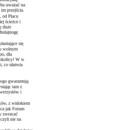
zeba uważać na
 im przejścia.
, od Placu
j ścieżce i
ię duże
 hulajnogę
łaniające się
 tu wolnym
o, dla
 okolicy! W w
, co ułatwia
iego gwarantują
stając tam z
owerzystów i
czów, z widokiem
jsca jak Forum
ży zwracać
zyli nie na