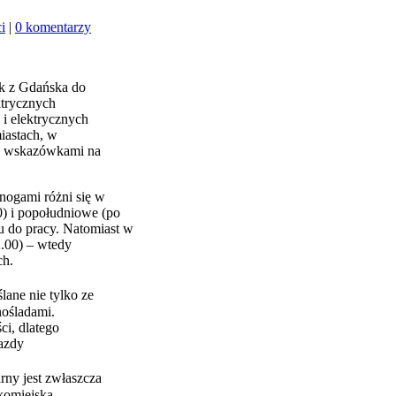
i
|
0 komentarzy
ak z Gdańska do
ktrycznych
i elektrycznych
iastach, w
 ze wskazówkami na
nogami różni się w
0) i popołudniowe (po
u do pracy. Natomiast w
2.00) – wtedy
ch.
ane nie tylko ze
nośladami.
ci, dlatego
jazdy
ny jest zwłaszcza
komiejską