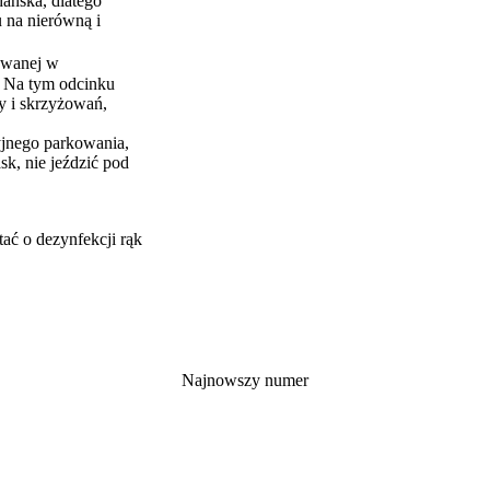
ańska, dlatego
u na nierówną i
owanej w
 Na tym odcinku
cy i skrzyżowań,
yjnego parkowania,
, nie jeździć pod
ać o dezynfekcji rąk
Najnowszy numer