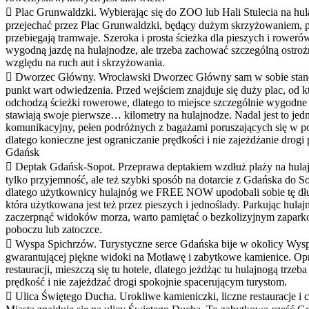
 Plac Grunwaldzki. Wybierając się do ZOO lub Hali Stulecia na hula
przejechać przez Plac Grunwaldzki, będący dużym skrzyżowaniem, p
przebiegają tramwaje. Szeroka i prosta ścieżka dla pieszych i rower
wygodną jazdę na hulajnodze, ale trzeba zachować szczególną ostroż
względu na ruch aut i skrzyżowania.
 Dworzec Główny. Wrocławski Dworzec Główny sam w sobie stano
punkt wart odwiedzenia. Przed wejściem znajduje się duży plac, od k
odchodzą ścieżki rowerowe, dlatego to miejsce szczególnie wygodne 
stawiają swoje pierwsze… kilometry na hulajnodze. Nadal jest to jed
komunikacyjny, pełen podróżnych z bagażami poruszających się w p
dlatego konieczne jest ograniczanie prędkości i nie zajeżdżanie drogi
Gdańsk
 Deptak Gdańsk-Sopot. Przeprawa deptakiem wzdłuż plaży na hulaj
tylko przyjemność, ale też szybki sposób na dotarcie z Gdańska do S
dlatego użytkownicy hulajnóg we FREE NOW upodobali sobie tę długą
która użytkowana jest też przez pieszych i jednoślady. Parkując hula
zaczerpnąć widoków morza, warto pamiętać o bezkolizyjnym zaparko
poboczu lub zatoczce.
 Wyspa Spichrzów. Turystyczne serce Gdańska bije w okolicy Wys
gwarantującej piękne widoki na Motławę i zabytkowe kamienice. Op
restauracji, mieszczą się tu hotele, dlatego jeżdżąc tu hulajnogą trzeb
prędkość i nie zajeżdżać drogi spokojnie spacerującym turystom.
 Ulica Świętego Ducha. Urokliwe kamieniczki, liczne restauracje 