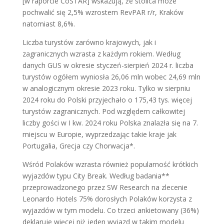
[w raporcie CoSTAR] wskazują, że stolica może
pochwalić się 2,5% wzrostem RevPAR r/r, Kraków
natomiast 8,6%.
Liczba turystów zarówno krajowych, jak i
zagranicznych wzrasta z każdym rokiem. Według
danych GUS w okresie styczeń-sierpień 2024 r. liczba
turystów ogółem wyniosła 26,06 mln wobec 24,69 mln
w analogicznym okresie 2023 roku. Tylko w sierpniu
2024 roku do Polski przyjechało o 175,43 tys. więcej
turystów zagranicznych. Pod względem całkowitej
liczby gości w I kw. 2024 roku Polska znalazła się na 7.
miejscu w Europie, wyprzedzając takie kraje jak
Portugalia, Grecja czy Chorwacja*.
Wśród Polaków wzrasta również popularność krótkich
wyjazdów typu City Break. Według badania**
przeprowadzonego przez SW Research na zlecenie
Leonardo Hotels 75% dorosłych Polaków korzysta z
wyjazdów w tym modelu. Co trzeci ankietowany (36%)
deklaruje więcej niż jeden wyjazd w takim modelu