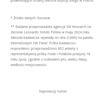
podkreślające rozwój sektora turystycznego w Polsce.
* Źródło danych: Eurostat
** Badanie przeprowadziła agencja SW Research na
zlecenie Leonardo Hotels Polska w maju 2024 roku.
Metoda badawcza: wywiady on–line (CAWI) na panelu
internetowym SW Panel. Próba badawcza i
respondenci: przeprowadzono 802 ankiety z
reprezentatywną próbą Polek i Polaków powyżej 18
roku życia, zgodnie z rozkładem płci, wieku i klasy
wielkości miejscowości.
Najnowszy numer