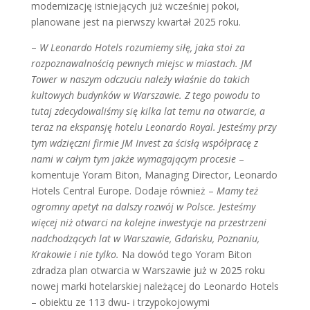
modernizację istniejących już wcześniej pokoi,
planowane jest na pierwszy kwartał 2025 roku.
–
W Leonardo Hotels rozumiemy siłę, jaka stoi za
rozpoznawalnością pewnych miejsc w miastach. JM
Tower w naszym odczuciu należy właśnie do takich
kultowych budynków w Warszawie. Z tego powodu to
tutaj zdecydowaliśmy się kilka lat temu na otwarcie, a
teraz na ekspansję hotelu Leonardo Royal. Jesteśmy przy
tym wdzięczni firmie JM Invest za ścisłą współpracę z
nami w całym tym jakże wymagającym procesie
–
komentuje Yoram Biton, Managing Director, Leonardo
Hotels Central Europe. Dodaje również –
Mamy też
ogromny apetyt na dalszy rozwój w Polsce. Jesteśmy
więcej niż otwarci na kolejne inwestycje na przestrzeni
nadchodzących lat w Warszawie, Gdańsku, Poznaniu,
Krakowie i nie tylko.
Na dowód tego Yoram Biton
zdradza plan otwarcia w Warszawie już w 2025 roku
nowej marki hotelarskiej należącej do Leonardo Hotels
– obiektu ze 113 dwu- i trzypokojowymi