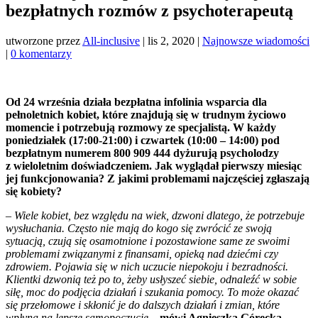
bezpłatnych rozmów z psychoterapeutą
utworzone przez
All-inclusive
|
lis 2, 2020
|
Najnowsze wiadomości
|
0 komentarzy
Od 24 września działa bezpłatna infolinia wsparcia dla
pełnoletnich kobiet, które znajdują się w trudnym życiowo
momencie i potrzebują rozmowy ze specjalistą. W każdy
poniedziałek (17:00-21:00) i czwartek (10:00 – 14:00) pod
bezpłatnym numerem 800 909 444 dyżurują psycholodzy
z wieloletnim doświadczeniem. Jak wyglądał pierwszy miesiąc
jej funkcjonowania? Z jakimi problemami najczęściej zgłaszają
się kobiety?
– Wiele kobiet, bez względu na wiek, dzwoni dlatego, że potrzebuje
wysłuchania. Często nie mają do kogo się zwrócić ze swoją
sytuacją, czują się osamotnione i pozostawione same ze swoimi
problemami związanymi z finansami, opieką nad dziećmi czy
zdrowiem. Pojawia się w nich uczucie niepokoju i bezradności.
Klientki dzwonią też po to, żeby usłyszeć siebie, odnaleźć w sobie
siłę, moc do podjęcia działań i szukania pomocy. To może okazać
się przełomowe i skłonić je do dalszych działań i zmian, które
wpłyną na lepsze samopoczucie –
mówi Agnieszka Górecka,