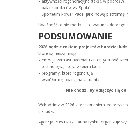
– aktywności regeneracyjne (także w podróży)
– balans bodźców vs. Spokój
– Sporteum Power Padel jako nową platformę in
Uważność to nie moda — to warunek dobrego s
PODSUMOWANIE
2026 będzie rokiem projektów bardziej ludz
które są naszą misją:
– emocje zamiast nadmiaru autentyczność zamia
– technologia, która wspiera ludzi
– programy, które regenerują
– współpracę opartą na zaufaniu
Nie chodzi, by odłączyć się od 
Wchodzimy w 2026 z przekonaniem, że przyszłość
dla ludzi.
Agencja POWER /28 lat na rynku/ organizuje wyd