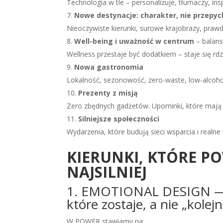
Technologia w tle – personalizuje, tłumaczy, insp
Nowe destynacje: charakter, nie przepyc
Nieoczywiste kierunki, surowe krajobrazy, pra
Well-being i uważność w centrum
– balans
Wellness przestaje być dodatkiem – staje się
Nowa gastronomia
Lokalność, sezonowość, zero-waste, low-alcoho
Prezenty z misją
Zero zbędnych gadżetów. Upominki, które mają se
Silniejsze społeczności
Wydarzenia, które budują sieci wsparcia i realne 
KIERUNKI, KTÓRE P
NAJSILNIEJ
1. EMOTIONAL DESIGN — p
które zostaje, a nie „kolejn
W POWER stawiamy na: