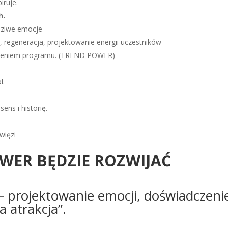
iruje.
h.
wdziwe emocje
, regeneracja, projektowanie energii uczestników
 rdzeniem programu. (TREND POWER)
l.
ns i historię.
więzi
OWER BĘDZIE ROZWIJAĆ
rojektowanie emocji, doświadczeni
a atrakcja”.