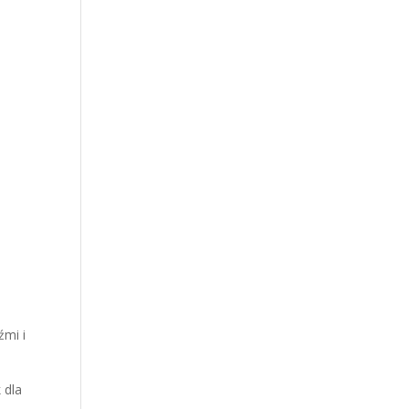
,
źmi i
 dla