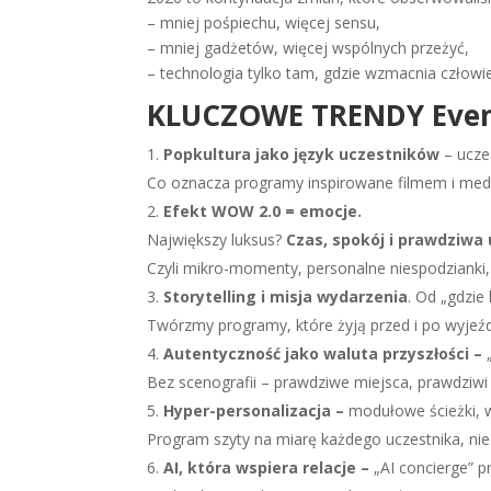
– mniej pośpiechu, więcej sensu,
– mniej gadżetów, więcej wspólnych przeżyć,
– technologia tylko tam, gdzie wzmacnia człowi
KLUCZOWE TRENDY Event 
Popkultura jako język uczestników
– uczes
Co oznacza programy inspirowane filmem i media
Efekt WOW 2.0 = emocje.
Największy luksus?
Czas, spokój i prawdziwa
Czyli mikro-momenty, personalne niespodzianki,
Storytelling i misja wydarzenia
. Od „gdzie
Twórzmy programy, które żyją przed i po wyje
Autentyczność jako waluta przyszłości –
Bez scenografii – prawdziwe miejsca, prawdziw
Hyper-personalizacja –
modułowe ścieżki, 
Program szyty na miarę każdego uczestnika, nie
AI, która wspiera relacje –
„AI concierge” p