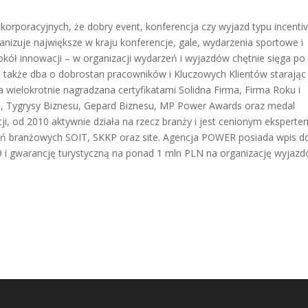
korporacyjnych, że dobry event, konferencja czy wyjazd typu incenti
anizuje największe w kraju konferencje, gale, wydarzenia sportowe i
kół innowacji – w organizacji wydarzeń i wyjazdów chętnie sięga po
e także dba o dobrostan pracowników i Kluczowych Klientów starając 
 wielokrotnie nagradzana certyfikatami Solidna Firma, Firma Roku i
s, Tygrysy Biznesu, Gepard Biznesu, MP Power Awards oraz medal
ji, od 2010 aktywnie działa na rzecz branży i jest cenionym ekspert
eń branżowych SOIT, SKKP oraz site. Agencja POWER posiada wpis d
79 i gwarancję turystyczną na ponad 1 mln PLN na organizację wyjaz