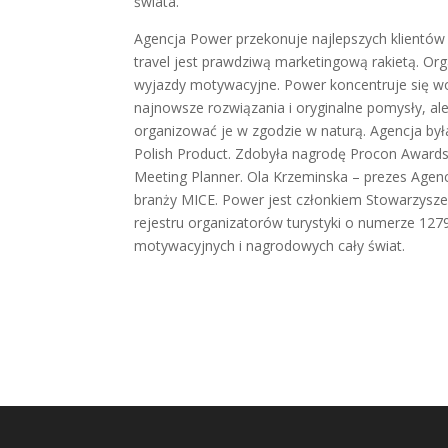
świata.
Agencja Power przekonuje najlepszych klientów 
travel jest prawdziwą marketingową rakietą. Org
wyjazdy motywacyjne. Power koncentruje się wo
najnowsze rozwiązania i oryginalne pomysły, al
organizować je w zgodzie w naturą. Agencja była
Polish Product. Zdobyła nagrodę Procon Award
Meeting Planner. Ola Krzeminska – prezes Agenc
branży MICE. Power jest członkiem Stowarzysz
rejestru organizatorów turystyki o numerze 12
motywacyjnych i nagrodowych cały świat.