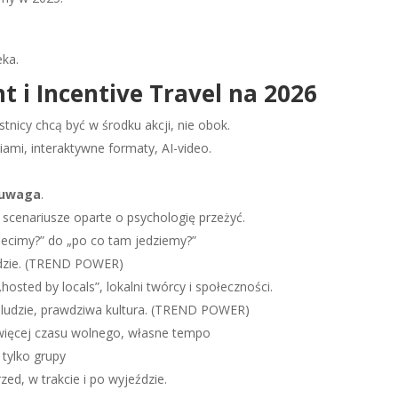
eka.
i Incentive Travel na 2026
tnicy chcą być w środku akcji, nie obok.
mi, interaktywne formaty, AI-video.
 uwaga
.
 scenariusze oparte o psychologię przeżyć.
 lecimy?” do „po co tam jedziemy?”
ździe. (TREND POWER)
„hosted by locals”, lokalni twórcy i społeczności.
i ludzie, prawdziwa kultura. (TREND POWER)
więcej czasu wolnego, własne tempo
 tylko grupy
rzed, w trakcie i po wyjeździe.