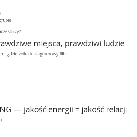
u
grupie
uczestnicy?”.
dziwe miejsca, prawdziwi ludzie
m, gdzie znika Instagramowy filtr.
 — jakość energii = jakość relacji
u
.