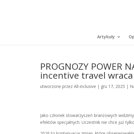
Artykuły
Op
PROGNOZY POWER NA 2
incentive travel wraca
utworzone przez
All-inclusive
|
gru 17, 2025
|
N
Jako członek stowarzyszeń branżowych widzimy 
efektów specjalnych. Uczestnik nie chce już tylk
2026 to kontynuacja zmian, które obserwowali