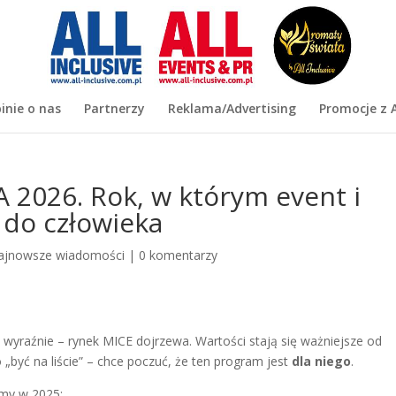
inie o nas
Partnerzy
Reklama/Advertising
Promocje z A
026. Rok, w którym event i
 do człowieka
ajnowsze wiadomości
|
0 komentarzy
wyraźnie – rynek MICE dojrzewa. Wartości stają się ważniejsze od
o „być na liście” – chce poczuć, że ten program jest
dla niego
.
śmy w 2025: