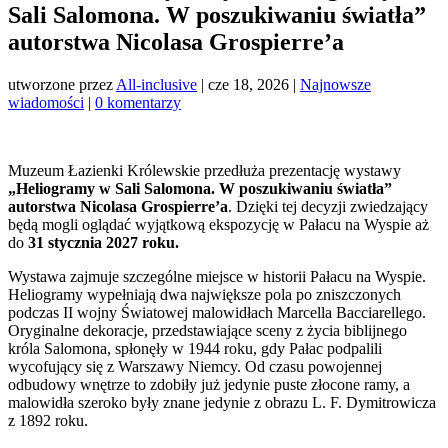
Sali Salomona. W poszukiwaniu światła”
autorstwa Nicolasa Grospierre’a
utworzone przez
All-inclusive
|
cze 18, 2026
|
Najnowsze
wiadomości
|
0 komentarzy
Muzeum Łazienki Królewskie przedłuża prezentację wystawy
„Heliogramy w Sali Salomona. W poszukiwaniu światła”
autorstwa Nicolasa Grospierre’a
. Dzięki tej decyzji zwiedzający
będą mogli oglądać wyjątkową ekspozycję w Pałacu na Wyspie aż
do
31 stycznia 2027 roku.
Wystawa zajmuje szczególne miejsce w historii Pałacu na Wyspie.
Heliogramy wypełniają dwa największe pola po zniszczonych
podczas II wojny Światowej malowidłach Marcella Bacciarellego.
Oryginalne dekoracje, przedstawiające sceny z życia biblijnego
króla Salomona, spłonęły w 1944 roku, gdy Pałac podpalili
wycofujący się z Warszawy Niemcy. Od czasu powojennej
odbudowy wnętrze to zdobiły już jedynie puste złocone ramy, a
malowidła szeroko były znane jedynie z obrazu L. F. Dymitrowicza
z 1892 roku.