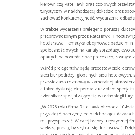
kierowniczą RateHawk oraz czołowych przedstawi
turystyczny w nadchodzącej dekadzie oraz sposo
zachować konkurencyjność. Wydarzenie odbędzie 
W trakcie wydarzenia prelegenci poruszą klucz
przeprowadzonym przez RateHawk i Phocuswright,
hotelarstwa. Tematyka obejmować będzie m.in
społecznościowych na kanały sprzedaży, ewoluu
opartych na pośrednictwie procesach, rosnące zn
Wśród prelegentów będą przedstawiciele kierown
sieci biur podróży, globalnych sieci hotelowych,
przewidziano rozmowę w kameralnej atmosferze
a także dyskusję ekspercką z udziałem specjal
dziennikarz specjalizujący się w technologii tur
„W 2026 roku firma RateHawk obchodzi 10-lecie 
przyszłość, wierzymy, że nadchodząca dekada bę
rok przyspieszać. W całej branży turystycznej 
większą presją, by szybko się dostosować. Dzięki
mogą się spotkać, aby otwarcie przedyskutować 