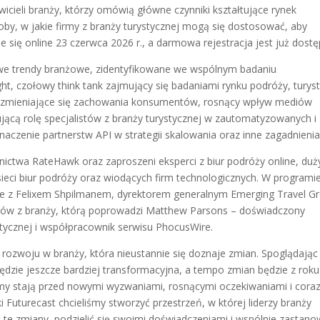
cieli branży, którzy omówią główne czynniki kształtujące rynek
by, w jakie firmy z branży turystycznej mogą się dostosować, aby
się online 23 czerwca 2026 r., a darmowa rejestracja jest już dostę
owe trendy branżowe, zidentyfikowane we wspólnym badaniu
 czołowy think tank zajmujący się badaniami rynku podróży, turysty
. zmieniające się zachowania konsumentów, rosnący wpływ mediów
jącą rolę specjalistów z branży turystycznej w zautomatyzowanych i
aczenie partnerstw API w strategii skalowania oraz inne zagadnienia
ictwa RateHawk oraz zaproszeni eksperci z biur podróży online, duż
 sieci biur podróży oraz wiodących firm technologicznych. W programi
 z Felixem Shpilmanem, dyrektorem generalnym Emerging Travel Gr
istów z branży, którą poprowadzi Matthew Parsons – doświadczony
ystycznej i współpracownik serwisu PhocusWire.
rozwoju w branży, która nieustannie się doznaje zmian. Spoglądając
dzie jeszcze bardziej transformacyjna, a tempo zmian będzie z roku
firmy stają przed nowymi wyzwaniami, rosnącymi oczekiwaniami i cora
 Futurecast chcieliśmy stworzyć przestrzeń, w której liderzy branży
te zmiany, podzielić się swoimi doświadczeniami i wspólnie zastano