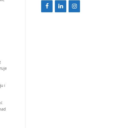
ę
ruje
u i
ąc
nad