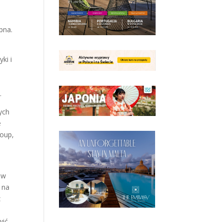
pna.
ki i
.
ych
e
oup,
 w
 na
z
wić