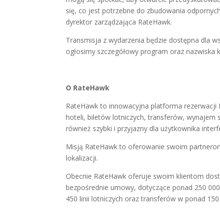
się, co jest potrzebne do zbudowania odpornych
dyrektor zarządzająca RateHawk.
Transmisja z wydarzenia będzie dostępna dla w
ogłosimy szczegółowy program oraz nazwiska ko
O RateHawk
RateHawk to innowacyjna platforma rezerwacji
hoteli, biletów lotniczych, transferów, wynaje
również szybki i przyjazny dla użytkownika interf
Misją RateHawk to oferowanie swoim partnerom n
lokalizacji.
Obecnie RateHawk oferuje swoim klientom dostę
bezpośrednie umowy, dotyczące ponad 250 000 
450 linii lotniczych oraz transferów w ponad 150