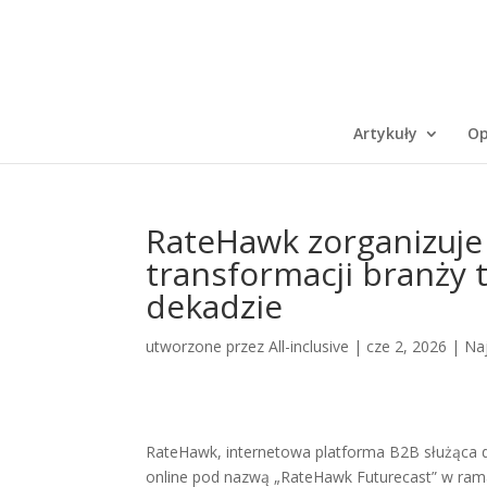
Artykuły
Op
RateHawk zorganizuje
transformacji branży 
dekadzie
utworzone przez
All-inclusive
|
cze 2, 2026
|
Na
RateHawk, internetowa platforma B2B służąca do
online pod nazwą „RateHawk Futurecast” w ram