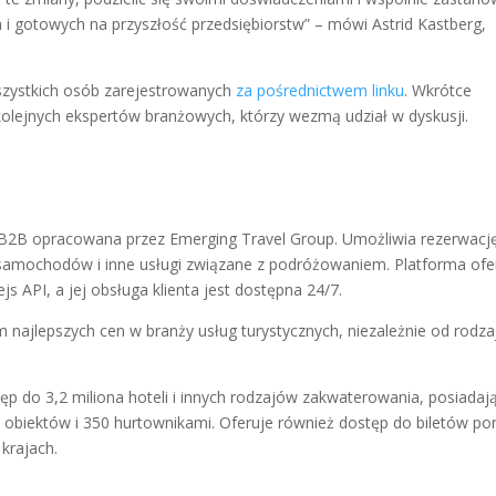
 i gotowych na przyszłość przedsiębiorstw” – mówi Astrid Kastberg,
szystkich osób zarejestrowanych
za pośrednictwem linku
. Wkrótce
lejnych ekspertów branżowych, którzy wezmą udział w dyskusji.
 B2B opracowana przez Emerging Travel Group. Umożliwia rezerwacj
m samochodów i inne usługi związane z podróżowaniem. Platforma ofe
ejs API, a jej obsługa klienta jest dostępna 24/7.
ajlepszych cen w branży usług turystycznych, niezależnie od rodzaj
p do 3,2 miliona hoteli i innych rodzajów zakwaterowania, posiadaj
obiektów i 350 hurtownikami. Oferuje również dostęp do biletów po
 krajach.