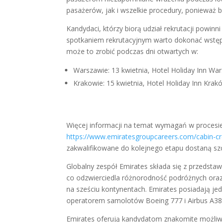
pasażerów, jak i wszelkie procedury, ponieważ 
Kandydaci, którzy biorą udział rekrutacji powinn
spotkaniem rekrutacyjnym warto dokonać wstępnej
może to zrobić podczas dni otwartych w:
Warszawie: 13 kwietnia, Hotel Holiday Inn War
Krakowie: 15 kwietnia, Hotel Holiday Inn Krakó
Więcej informacji na temat wymagań w procesie
https://www.emiratesgroupcareers.com/cabin-c
zakwalifikowane do kolejnego etapu dostaną sz
Globalny zespół Emirates składa się z przedsta
co odzwierciedla różnorodność podróżnych ora
na sześciu kontynentach. Emirates posiadają jed
operatorem samolotów Boeing 777 i Airbus A38
Emirates oferują kandydatom znakomite możliw