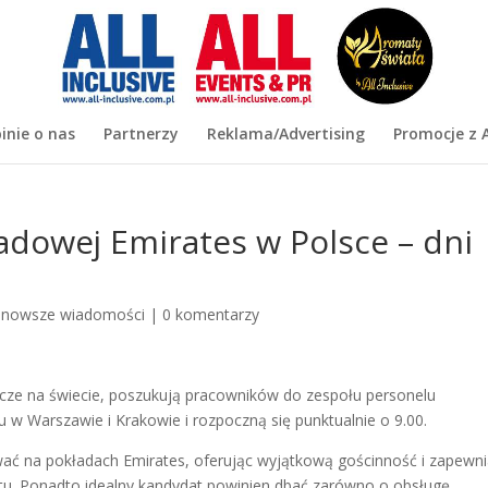
inie o nas
Partnerzy
Reklama/Advertising
Promocje z A
ładowej Emirates w Polsce – dni
jnowsze wiadomości
|
0 komentarzy
icze na świecie, poszukują pracowników do zespołu personelu
 w Warszawie i Krakowie i rozpoczną się punktualnie o 9.00.
wać na pokładach Emirates, oferując wyjątkową gościnność i zapewni
u. Ponadto idealny kandydat powinien dbać zarówno o obsługę