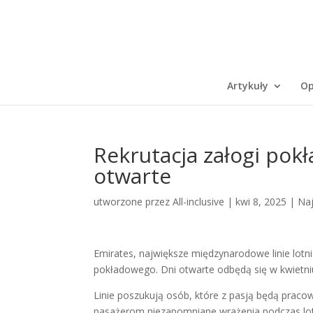
Artykuły
Op
Rekrutacja załogi pok
otwarte
utworzone przez
All-inclusive
|
kwi 8, 2025
|
Na
Emirates, największe międzynarodowe linie lotn
pokładowego. Dni otwarte odbędą się w kwietniu
Linie poszukują osób, które z pasją będą praco
pasażerom niezapomniane wrażenia podczas lot