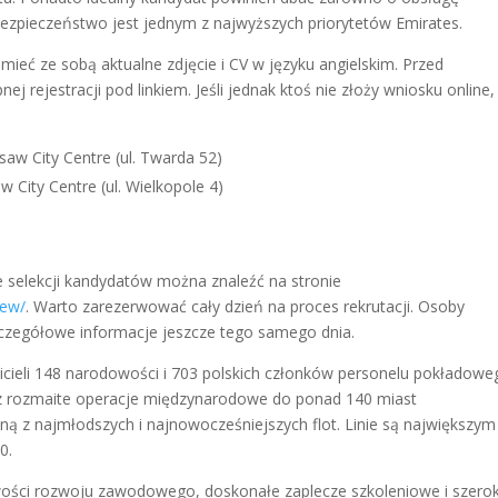
bezpieczeństwo jest jednym z najwyższych priorytetów Emirates.
i mieć ze sobą aktualne zdjęcie i CV w języku angielskim. Przed
 rejestracji pod linkiem. Jeśli jednak ktoś nie złoży wniosku online,
saw City Centre (ul. Twarda 52)
w City Centre (ul. Wielkopole 4)
 selekcji kandydatów można znaleźć na stronie
rew/
. Warto zarezerwować cały dzień na proces rekrutacji. Osoby
czegółowe informacje jeszcze tego samego dnia.
wicieli 148 narodowości i 703 polskich członków personelu pokładowe
z rozmaite operacje międzynarodowe do ponad 140 miast
ną z najmłodszych i najnowocześniejszych flot. Linie są największym
0.
ości rozwoju zawodowego, doskonałe zaplecze szkoleniowe i szero