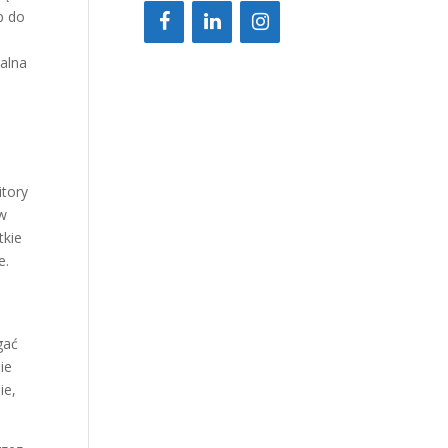
p do
balna
itory
 w
tkie
e.
gać
ie
ie,