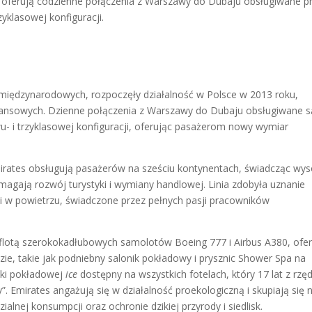
ie oferują codzienne połączenia z Warszawy do Dubaju obsługiwane p
yklasowej konfiguracji.
 międzynarodowych, rozpoczęły działalność w Polsce w 2013 roku,
tansowych. Dzienne połączenia z Warszawy do Dubaju obsługiwane s
- i trzyklasowej konfiguracji, oferując pasażerom nowy wymiar
irates obsługują pasażerów na sześciu kontynentach, świadcząc wys
omagają rozwój turystyki i wymiany handlowej. Linia zdobyła uznanie
i w powietrzu, świadczone przez pełnych pasji pracowników
 flotą szerokokadłubowych samolotów Boeing 777 i Airbus A380, ofe
zie, takie jak podniebny salonik pokładowy i prysznic Shower Spa na
ki pokładowej
ice
dostępny na wszystkich fotelach, który 17 lat z rzę
”. Emirates angażują się w działalność proekologiczną i skupiają się 
alnej konsumpcji oraz ochronie dzikiej przyrody i siedlisk.