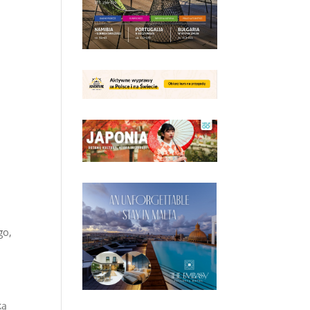
go,
ką