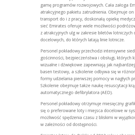
gamę programów rozwojowych. Cała załoga Emi
atrakcyjnego pakietu zatrudnienia. Obejmuje on
transport do i z pracy, doskonałą opiekę medyczn
sieć Emirates oferuje wiele możliwości podróż
z atrakcyjnych ulg w zakresie biletów lotniczych 
docelowych, do których latają linie lotnicze.
Personel pokładowy przechodzi intensywne sied
gościnności, bezpieczeństwa i obsługi, których 
wizualne i dźwiękowe zapewniają jak najbardzie
basen testowy, a szkolenie odbywa się w różno
formy udzielania pierwszej pomocy w nagłych p
Szkolenie obejmuje także naukę resuscytacji k
automatycznego defibrylatora (AED).
Personel pokładowy otrzymuje miesięczny grafi
się o preferowane loty i miejsca docelowe w 
możliwość spędzenia czasu z bliskimi w wyjątko
w zależności od dostępności.