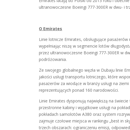
Emirates latają do Polski od 2013 roku i obecn
ultranowoczesne Boeingi 777-300ER w dwu- i trz
O Emirates
Linie lotnicze Emirates, obsługujące pasażerów
wypełniając niszę w segmencie lotów długodys
przez ultranowoczesne Boeingi 777-300ER w dwu
podróżowania.
Ze swojego globalnego węzła w Dubaju linie Em
jakości usługi transportu lotniczego, które wsp
pasażerów za wiodące w branży usługi na ziemi 
reprezentujących ponad 160 narodowości.
Linie Emirates dysponują największą na świecie
przestronne kabiny i wyjątkowe usługi na pokład
pokładach samolotów A380 oraz system rozryw
zajmuje czołowe miejsca w rankingu „best in sky
trzech obszarach: ograniczeniu emisji, odpowiedzi