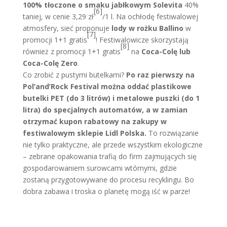
100% tłoczone o smaku jabłkowym Solevita
40%
[6]
taniej, w cenie 3,29 zł
/1 l. Na ochłodę festiwalowej
atmosfery, sieć proponuje
lody w rożku Ballino
w
[7]
promocji 1+1 gratis
!
Festiwalowicze skorzystają
[8]
również z promocji 1+1 gratis
na
Coca-Colę lub
Coca-Colę Zero
.
Co zrobić z pustymi butelkami?
Po raz pierwszy na
Pol’and’Rock Festival można oddać plastikowe
butelki PET (do 3 litrów) i metalowe puszki (do 1
litra) do specjalnych automatów, a w zamian
otrzymać kupon rabatowy na zakupy w
festiwalowym sklepie Lidl Polska.
To rozwiązanie
nie tylko praktyczne, ale przede wszystkim ekologiczne
– zebrane opakowania trafią do firm zajmujących się
gospodarowaniem surowcami wtórnymi, gdzie
zostaną przygotowywane do procesu recyklingu. Bo
dobra zabawa i troska o planetę mogą iść w parze!