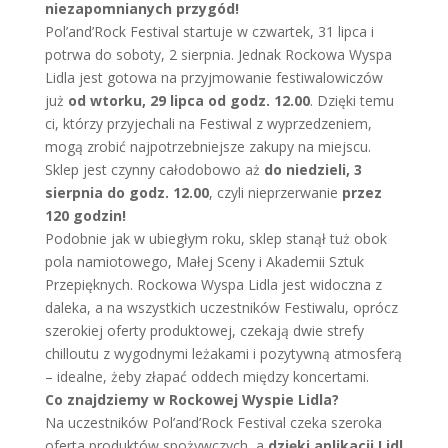
niezapomnianych przygód!
Pol’and’Rock Festival startuje w czwartek, 31 lipca i
potrwa do soboty, 2 sierpnia. Jednak Rockowa Wyspa
Lidla jest gotowa na przyjmowanie festiwalowiczów
już
od
wtorku, 29 lipca od godz. 12.00
. Dzięki temu
ci, którzy przyjechali na Festiwal z wyprzedzeniem,
mogą zrobić najpotrzebniejsze zakupy na miejscu.
Sklep jest czynny całodobowo aż
do niedzieli, 3
sierpnia do godz. 12.00
, czyli nieprzerwanie
przez
120 godzin!
Podobnie jak w ubiegłym roku, sklep stanął tuż obok
pola namiotowego, Małej Sceny i Akademii Sztuk
Przepięknych. Rockowa Wyspa Lidla jest widoczna z
daleka, a na wszystkich uczestników Festiwalu, oprócz
szerokiej oferty produktowej, czekają dwie strefy
chilloutu z wygodnymi leżakami i pozytywną atmosferą
– idealne, żeby złapać oddech między koncertami.
Co znajdziemy w Rockowej Wyspie Lidla?
Na uczestników Pol’and’Rock Festival czeka szeroka
oferta produktów spożywczych, a
dzięki aplikacji Lidl