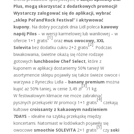
Plus, mogą skorzystać z dodatkowych promocji!
Wystarczy zalogować się do aplikacji, wybrać
„sklep Pol’and’Rock Festival” i aktywować
kupony.
Na dobry początek dnia Lidl poleca
kawowy
napój Pilos
– w wersji karmelowej lub waniliowej – w
[1]
ofercie 1+1 gratis
oraz
mus owocowy, XXL
[2]
Solevita
bez dodatku cukru 2+2 gratis
. Podczas
biwakowania, świetne okażą się różne rodzaje
gotowych
lunchboxów Chef Select
, które z
kuponem w aplikacji dostaniemy 50% taniej! W
asortymencie sklepu pojawiły się także świeże owoce i
warzywa z Ryneczku Lidla –
banany premium
można
[3]
kupić aż 50% taniej, w cenie 3,49 zł
/1 kg.
W festiwalowym klimacie nie może zabraknąć
[4]
pysznych przekąsek! W promocji 1+1 gratis
czekają
kultowe
croissanty z kakaowym nadzieniem
7DAYS
– idealne na szybką przekąskę między
koncertami. Natomiast w lodówkach pojawiły się
[5]
owocowe
smoothie SOLEVITA
2+1 gratis
czy
soki