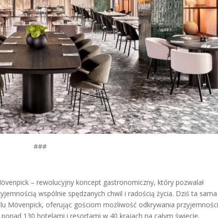
###
Mövenpick – rewolucyjny koncept gastronomiczny, który pozwalał
jemnością wspólnie spędzanych chwil i radością życia. Dziś ta sama
telu Mövenpick, oferując gościom możliwość odkrywania przyjemnośc
 ponad 130 hotelami i resortami w 40 krajach na całym świecie,