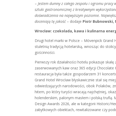
–
Jestem dumny z całego zespołu i ogromu pracy w
sztuki gastronomicznej z kreatywnym wykorzystan
doświadczenia na najwyższym poziomie. Największą
doceniają tę jakość
– dodaje
Piotr Bubnowski,
Wrocław: czekolada, kawa i kulinarna ener
Drugi hotel marki w Polsce – Mövenpick Grand 
stuletnią tradycją hotelarską, wnosząc do stoli
gościnności.
Pierwszy rok działalności hotelu pokazuje skalę
zaserwowanych kaw oraz 365 edycji Chocolate 
restauracja była także gospodarzem 31 koncertó
Grand Hotel Wrocław błyskawicznie stał się miej
odwiedzających narodowości, obok Polaków, znaleź
hitem, po który turyści wracają najchętniej, oka
holenderskim, palonym masłem i polską truflą. 
Design Awards 2026, ale w kategorii Historic/He
zabytkowych obiektach, rewitalizowane czy po