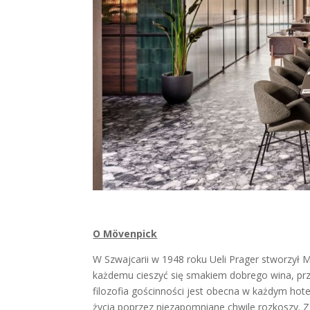
O Mövenpick
W Szwajcarii w 1948 roku Ueli Prager stworzył 
każdemu cieszyć się smakiem dobrego wina, przy
filozofia gościnności jest obecna w każdym ho
życia poprzez niezapomniane chwile rozkoszy. Z