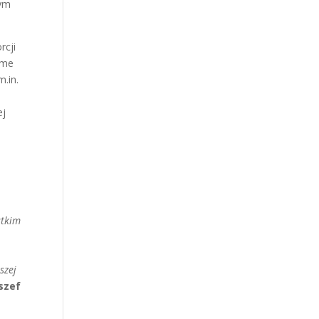
tym
rcji
same
m.in.
ej
stkim
szej
szef