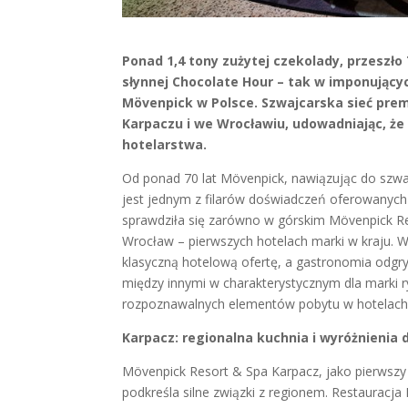
Ponad 1,4 tony zużytej czekolady, przeszł
słynnej Chocolate Hour – tak w imponującyc
Mövenpick w Polsce. Szwajcarska sieć pre
Karpaczu i we Wrocławiu, udowadniając, ż
hotelarstwa.
Od ponad 70 lat Mövenpick, nawiązując do szwajc
jest jednym z filarów doświadczeń oferowanych w
sprawdziła się zarówno w górskim Mövenpick R
Wrocław – pierwszych hotelach marki w kraju. 
klasyczną hotelową ofertę, a gastronomia odgry
między innymi w charakterystycznym dla marki ry
rozpoznawalnych elementów pobytu w hotelach
Karpacz: regionalna kuchnia i wyróżnienia d
Mövenpick Resort & Spa Karpacz, jako pierwszy 
podkreśla silne związki z regionem. Restauracj