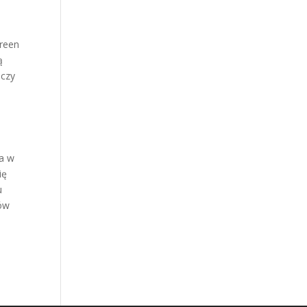
Green
ą
iczy
ia w
ię
u
rów
.