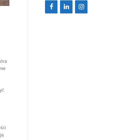
tóra
nie
yć
ści
ją