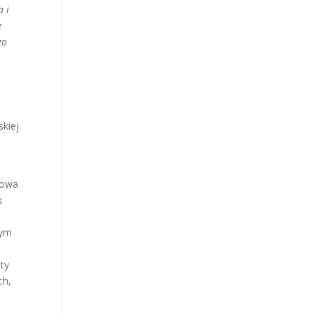
a i
e
zo
skiej
lowa
k
wym
ty
ch,