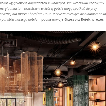
wokół wyjątkowych doświadczeń kulinarnych. We Wrocławiu chcieliśmy
energią miasta – przestrzeń, w której goście mogą spotkać się przy
stycznej dla marki Chocolate Hour. Pierwsze miesiące działalności poka
ch punktów naszego hotelu
– podsumowuje
Grzegorz Rojek, prezes