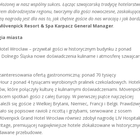
łożonej w nasz wspólny sukces. Łącząc szwajcarską tradycję hotelarstw
iem dobrodziejstw regionu, tworzymy dla gości nowoczesne, zaskakując
 nagrodą jest dla nas to, jak chętnie goście do nas wracają i jak bard
 Mövenpick Resort & Spa Karpacz General Manager
.
gia miasta
Hotel Wrocław – przywitał gości w historycznym budynku z ponad
cy Dolnego Śląska nowe doświadczenia kulinarne i atmosferę szwajcar
 zainteresowania ofertą gastronomiczną: ponad 70 tysięcy
Hour z ponad 4 tysiącami wyrobionych pralinek czekoladowych. Hote
w, które połączyły kulturę z kulinarnymi doświadczeniami. Mövenpic
scem spotkań gości z całej Europy. W pierwszej piątce najczęściej
li się goście z Wielkiej Brytanii, Niemiec, Francji i Belgii. Prawdzi
zało się popisowe ravioli z ricottą i grzybami, serwowane z sosem
Mövenpick Grand Hotel Wrocław również zdobył nagrodę LIV Hospitali
ritage, premiującej najpiękniejsze hotele zlokalizowane w historyczny
ddawane przebudowie.