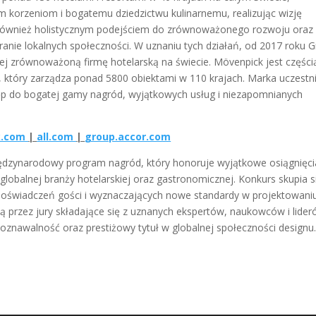
 korzeniom i bogatemu dziedzictwu kulinarnemu, realizując wizję
ę również holistycznym podejściem do zrównoważonego rozwoju oraz
nie lokalnych społeczności. W uznaniu tych działań, od 2017 roku 
ej zrównoważoną firmę hotelarską na świecie. Mövenpick jest części
j, który zarządza ponad 5800 obiektami w 110 krajach. Marka uczestn
ęp do bogatej gamy nagród, wyjątkowych usług i niezapomnianych
k.com
|
all.com
|
group.accor.com
międzynarodowy program nagród, który honoruje wyjątkowe osiągnięc
 globalnej branży hotelarskiej oraz gastronomicznej. Konkurs skupia s
doświadczeń gości i wyznaczających nowe standardy w projektowani
są przez jury składające się z uznanych ekspertów, naukowców i lide
oznawalność oraz prestiżowy tytuł w globalnej społeczności designu