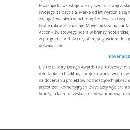
Mövenpick pozostaje wierny swoim szwajcarskim
swojego założyciela. Marka od lat wyróżnia si
zaangażowaniem w ochronę środowiska i wspiera
Globe rokrocznie uznaje Mövenpick za najbardzi
Accor – światowego lidera w branży hotelarskie
w programie ALL Accor, oferując gościom dost
doświadczeń.
movenpic
LIV Hospitality Design Awards to prestiżowy, 
dziedzinie architektury i projektowania wnętrz w
na docenianiu projektów podnoszących jakość 
przestrzeni komercyjnych. Zwycięzcy wybierani 
branży, a laureaci zyskują międzynarodową rozp