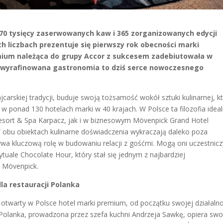
o 70 tysięcy zaserwowanych kaw i 365 zorganizowanych edycji
h liczbach prezentuje się pierwszy rok obecności marki
mium należąca do grupy Accor z sukcesem zadebiutowała w
e wyrafinowana gastronomia to dziś serce nowoczesnego
arskiej tradycji, buduje swoją tożsamość wokół sztuki kulinarnej, k
 ponad 130 hotelach marki w 40 krajach. W Polsce ta filozofia ideal
esort & Spa Karpacz, jak i w biznesowym Mövenpick Grand Hotel
W obu obiektach kulinarne doświadczenia wykraczają daleko poza
wa kluczową rolę w budowaniu relacji z gośćmi. Mogą oni uczestnicz
tuale Chocolate Hour, który stał się jednym z najbardziej
 Mövenpick.
la restauracji Polanka
otwarty w Polsce hotel marki premium, od początku swojej działalno
a Polanka, prowadzona przez szefa kuchni Andrzeja Sawkę, opiera swo