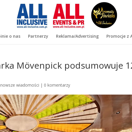
inie o nas
Partnerzy
Reklama/Advertising
Promocje z A
arka Mövenpick podsumowuje 1
jnowsze wiadomości
|
0 komentarzy