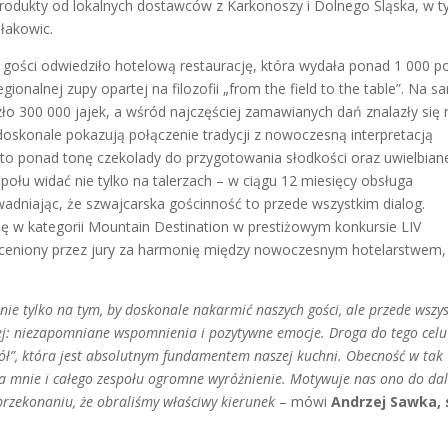
ąc produkty od lokalnych dostawców z Karkonoszy i Dolnego Śląska, w 
słakowic.
 gości odwiedziło hotelową restaurację, która wydała ponad 1 000 po
egionalnej zupy opartej na filozofii „from the field to the table”. Na 
zło 300 000 jajek, a wśród najczęściej zamawianych dań znalazły się 
e doskonale pokazują połączenie tradycji z nowoczesną interpretacją
żyto ponad tonę czekolady do przygotowania słodkości oraz uwielbian
ołu widać nie tylko na talerzach – w ciągu 12 miesięcy obsługa
wadniając, że szwajcarska gościnność to przede wszystkim dialog.
 w kategorii Mountain Destination w prestiżowym konkursie LIV
doceniony przez jury za harmonię między nowoczesnym hotelarstwem,
nie tylko na tym, by doskonale nakarmić naszych gości, ale przede wszy
żej: niezapomniane wspomnienia i pozytywne emocje. Droga do tego celu
ół”, która jest
absolutnym fundamentem naszej kuchni. Obecność w tak
a mnie i całego zespołu ogromne wyróżnienie. Motywuje nas ono do dal
przekonaniu, że obraliśmy właściwy kierunek
– mówi
Andrzej Sawka, 