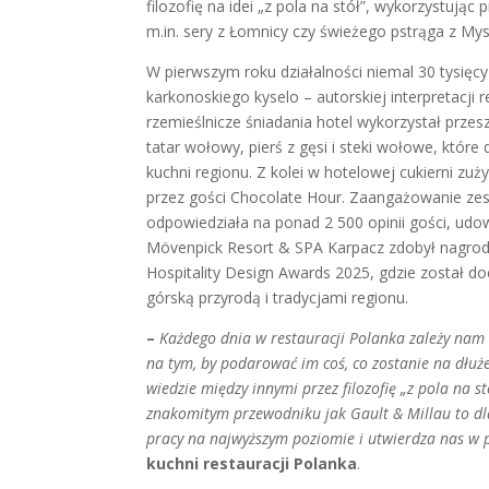
filozofię na idei „z pola na stół”, wykorzystuj
m.in. sery z Łomnicy czy świeżego pstrąga z My
W pierwszym roku działalności niemal 30 tysięcy
karkonoskiego kyselo – autorskiej interpretacji r
rzemieślnicze śniadania hotel wykorzystał przes
tatar wołowy, pierś z gęsi i steki wołowe, któr
kuchni regionu. Z kolei w hotelowej cukierni zu
przez gości Chocolate Hour. Zaangażowanie zesp
odpowiedziała na ponad 2 500 opinii gości, udo
Mövenpick Resort & SPA Karpacz zdobył nagrodę
Hospitality Design Awards 2025, gdzie został 
górską przyrodą i tradycjami regionu.
–
Każdego dnia w restauracji Polanka zależy nam 
na tym, by podarować im coś, co zostanie na dłu
wiedzie między innymi przez filozofię „z pola na st
znakomitym przewodniku jak Gault & Millau to dl
pracy na najwyższym poziomie i utwierdza nas w 
kuchni restauracji Polanka
.