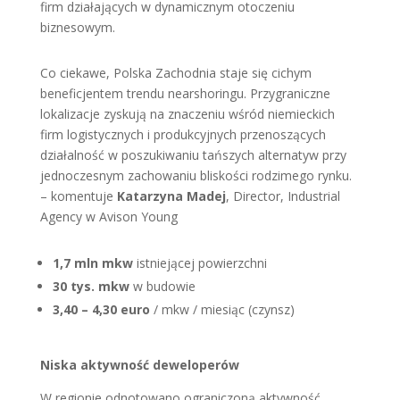
firm działających w dynamicznym otoczeniu
biznesowym.
Co ciekawe, Polska Zachodnia staje się cichym
beneficjentem trendu nearshoringu. Przygraniczne
lokalizacje zyskują na znaczeniu wśród niemieckich
firm logistycznych i produkcyjnych przenoszących
działalność w poszukiwaniu tańszych alternatyw przy
jednoczesnym zachowaniu bliskości rodzimego rynku.
– komentuje
Katarzyna Madej
, Director, Industrial
Agency w Avison Young
1,7 mln mkw
istniejącej powierzchni
30 tys. mkw
w budowie
3,40 – 4,30 euro
/ mkw / miesiąc (czynsz)
Niska aktywność deweloperów
W regionie odnotowano ograniczoną aktywność