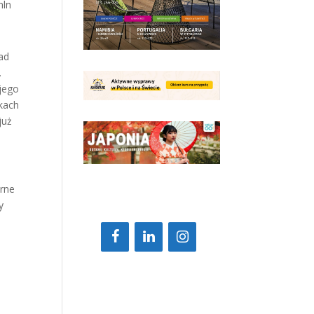
mln
ad
.
 jego
rkach
już
erne
y