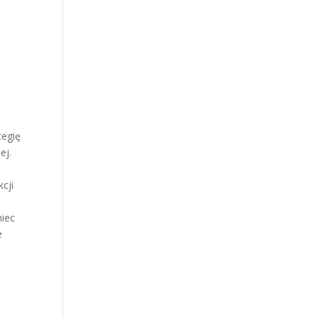
tegię
ej.
cji
niec
e