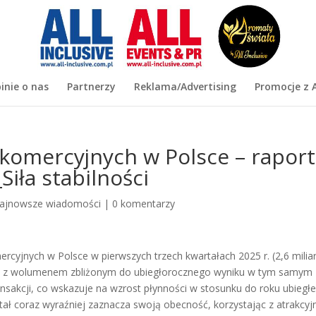
inie o nas
Partnerzy
Reklama/Advertising
Promocje z A
komercyjnych w Polsce – raport
iła stabilności
ajnowsze wiadomości
|
0 komentarzy
rcyjnych w Polsce w pierwszych trzech kwartałach 2025 r. (2,6 milia
ową, z wolumenem zbliżonym do ubiegłorocznego wyniku w tym samym
ransakcji, co wskazuje na wzrost płynności w stosunku do roku ubiegł
itał coraz wyraźniej zaznacza swoją obecność, korzystając z atrakcyj