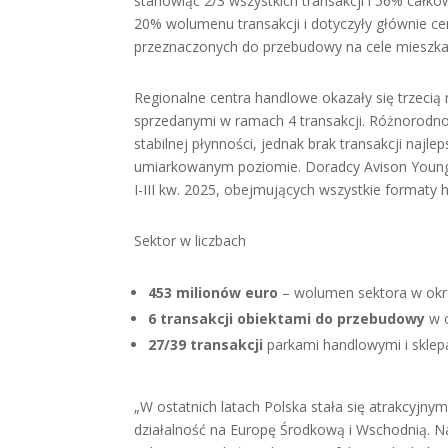
stanowiąc 2/3 wszystkich transakcji i 56% całk
20% wolumenu transakcji i dotyczyły głównie 
przeznaczonych do przebudowy na cele mieszk
Regionalne centra handlowe okazały się trzecią
sprzedanymi w ramach 4 transakcji. Różnorodno
stabilnej płynności, jednak brak transakcji na
umiarkowanym poziomie. Doradcy Avison Young p
I-III kw. 2025, obejmujących wszystkie formaty 
Sektor w liczbach
453 milionów euro
– wolumen sektora w okres
6 transakcji obiektami do przebudowy
w o
27/39 transakcji
parkami handlowymi i sklep
„W ostatnich latach Polska stała się atrakcyj
działalność na Europę Środkową i Wschodnią. Na