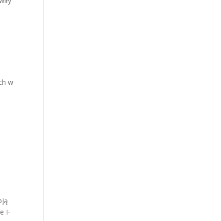
wiły
ch w
oją
e I-