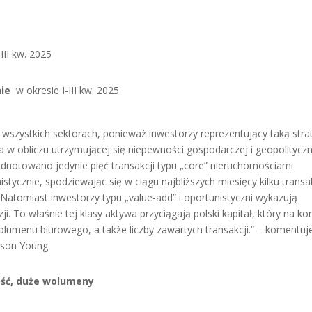
III kw. 2025
nie
w okresie I-III kw. 2025
wszystkich sektorach, ponieważ inwestorzy reprezentujący taką stra
w obliczu utrzymującej się niepewności gospodarczej i geopolityczn
u odnotowano jedynie pięć transakcji typu „core” nieruchomościami
tycznie, spodziewając się w ciągu najbliższych miesięcy kilku transak
 Natomiast inwestorzy typu „value-add” i oportunistyczni wykazują
. To właśnie tej klasy aktywa przyciągają polski kapitał, który na ko
olumenu biurowego, a także liczby zawartych transakcji.” – komentuj
vison Young
ść, duże wolumeny