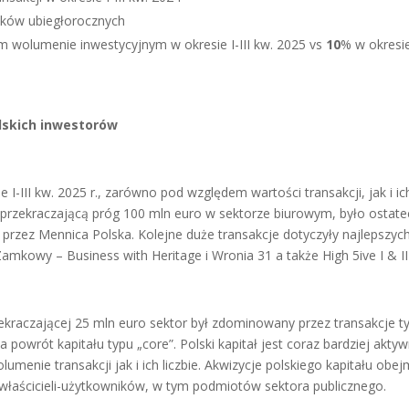
ków ubiegłorocznych
m wolumenie inwestycyjnym w okresie I-III kw. 2025 vs
10
% w okresie 
lskich inwestorów
 I-III kw. 2025 r., zarówno pod względem wartości transakcji, jak i ic
ą przekraczającą próg 100 mln euro w sektorze biurowym, było ostat
rzez Mennica Polska. Kolejne duże transakcje dotyczyły najlepszyc
mkowy – Business with Heritage i Wronia 31 a także High 5ive I & I
rzekraczającej 25 mln euro sektor był zdominowany przez transakcje t
 powrót kapitału typu „core”. Polski kapitał jest coraz bardziej aktyw
nie transakcji jak i ich liczbie. Akwizycje polskiego kapitału obej
 właścicieli-użytkowników, w tym podmiotów sektora publicznego.