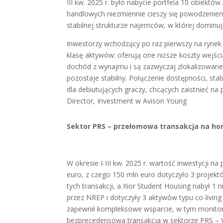
III kw. 2025 r. było nabycie portfela 10 obiek
handlowych niezmiennie cieszy się powodzeniem
stabilnej strukturze najemców, w której dominują
Inwestorzy wchodzący po raz pierwszy na rynek
klasę aktywów: oferują one niższe koszty wejśc
dochód z wynajmu i są zazwyczaj zlokalizowane
pozostaje stabilny. Połączenie dostępności, stab
dla debiutujących graczy, chcących zaistnieć n
Director, Investment w Avison Young
Sektor PRS – przełomowa transakcja na ho
W okresie I-III kw. 2025 r. wartość inwestycji 
euro, z czego 150 mln euro dotyczyło 3 projekt
tych transakcji, a Xior Student Housing nabył 1
przez NREP i dotyczyły 3 aktywów typu co-livin
zapewnił kompleksowe wsparcie, w tym monitoro
bezprecedensowa transakcja w sektorze PRS – 