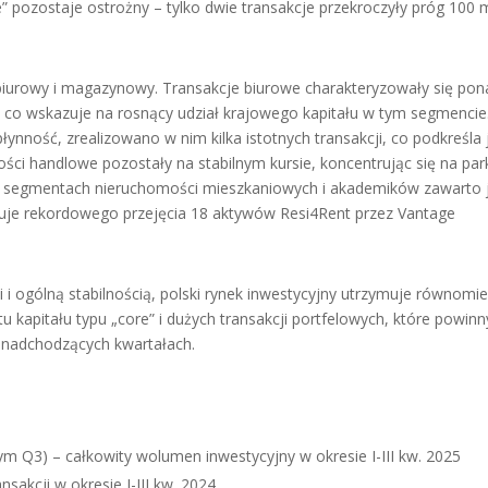
” pozostaje ostrożny – tylko dwie transakcje przekroczyły próg 100 
urowy i magazynowy. Transakcje biurowe charakteryzowały się pon
co wskazuje na rosnący udział krajowego kapitału w tym segmencie
nność, zrealizowano w nim kilka istotnych transakcji, co podkreśla
ości handlowe pozostały na stabilnym kursie, koncentrując się na pa
 W segmentach nieruchomości mieszkaniowych i akademików zawarto 
ekuje rekordowego przejęcia 18 aktywów Resi4Rent przez Vantage
 ogólną stabilnością, polski rynek inwestycyjny utrzymuje równomi
kapitału typu „core” i dużych transakcji portfelowych, które powinn
 nadchodzących kwartałach.
 Q3) – całkowity wolumen inwestycyjny w okresie I-III kw. 2025
nsakcji w okresie I-III kw. 2024