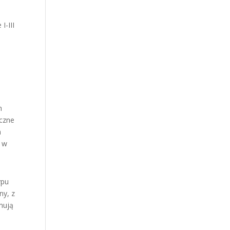
I-III
h
eczne
h
I w
ypu
ny, z
mują