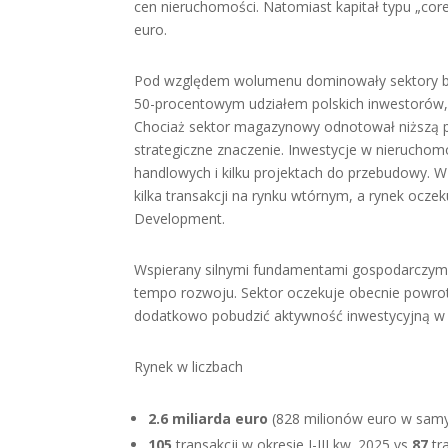
cen nieruchomości. Natomiast kapitał typu „core
euro.
Pod względem wolumenu dominowały sektory bi
50-procentowym udziałem polskich inwestorów, 
Chociaż sektor magazynowy odnotował niższą pły
strategiczne znaczenie. Inwestycje w nieruchom
handlowych i kilku projektach do przebudowy.
kilka transakcji na rynku wtórnym, a rynek ocz
Development.
Wspierany silnymi fundamentami gospodarczymi i
tempo rozwoju. Sektor oczekuje obecnie powrotu 
dodatkowo pobudzić aktywność inwestycyjną w
Rynek w liczbach
2.6 miliarda euro
(828 milionów euro w samym
105
transakcji w okresie I-III kw. 2025 vs
87
tra