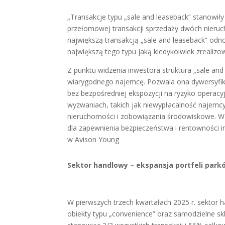
„Transakcje typu „sale and leaseback” stanowił
przełomowej transakcji sprzedaży dwóch nieruch
największą transakcją „sale and leaseback” odn
największą tego typu jaką kiedykolwiek zreali
Z punktu widzenia inwestora struktura „sale an
wiarygodnego najemcę. Pozwala ona dywersyfiko
bez bezpośredniej ekspozycji na ryzyko operac
wyzwaniach, takich jak niewypłacalność najem
nieruchomości i zobowiązania środowiskowe. W 
dla zapewnienia bezpieczeństwa i rentowności in
w Avison Young
Sektor handlowy – ekspansja portfeli par
W pierwszych trzech kwartałach 2025 r. sektor 
obiekty typu „convenience” oraz samodzielne s