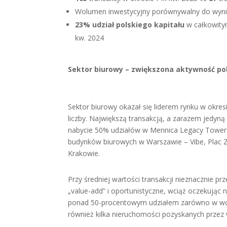
Wolumen inwestycyjny porównywalny do wyni
23% udział polskiego kapitału
w całkowity
kw. 2024
Sektor biurowy – zwiększona aktywność po
Sektor biurowy okazał się liderem rynku w okresie
liczby. Największą transakcją, a zarazem jedyn
nabycie 50% udziałów w Mennica Legacy Tower p
budynków biurowych w Warszawie – Vibe, Plac Za
Krakowie.
Przy średniej wartości transakcji nieznacznie p
„value-add” i oportunistyczne, wciąż oczekując na
ponad 50-procentowym udziałem zarówno w wolume
również kilka nieruchomości pozyskanych przez