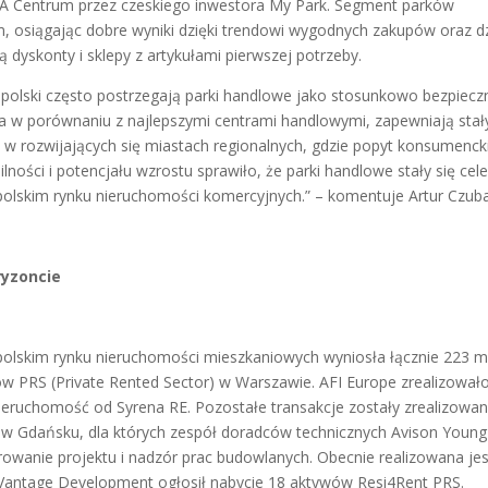
tów A Centrum przez czeskiego inwestora My Park. Segment parków
, osiągając dobre wyniki dzięki trendowi wygodnych zakupów oraz dz
 dyskonty i sklepy z artykułami pierwszej potrzeby.
 polski często postrzegają parki handlowe jako stosunkowo bezpiecz
ia w porównaniu z najlepszymi centrami handlowymi, zapewniają stał
 w rozwijających się miastach regionalnych, gdzie popyt konsumenck
ilności i potencjału wzrostu sprawiło, że parki handlowe stały się ce
a polskim rynku nieruchomości komercyjnych.” – komentuje Artur Czub
ryzoncie
na polskim rynku nieruchomości mieszkaniowych wyniosła łącznie 223 m
ów PRS (Private Rented Sector) w Warszawie. AFI Europe zrealizowało
 nieruchomość od Syrena RE. Pozostałe transakcje zostały zrealizowa
g w Gdańsku, dla których zespół doradców technicznych Avison Young
wanie projektu i nadzór prac budowlanych. Obecnie realizowana jes
Vantage Development ogłosił nabycie 18 aktywów Resi4Rent PRS.