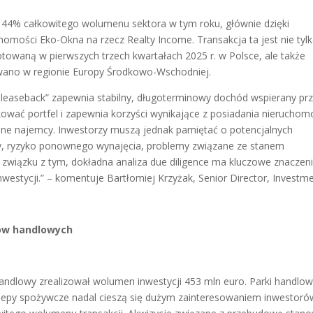
y 44% całkowitego wolumenu sektora w tym roku, głównie dzięki
omości Eko-Okna na rzecz Realty Income. Transakcja ta jest nie tyl
otowaną w pierwszych trzech kwartałach 2025 r. w Polsce, ale także
zowano w regionie Europy Środkowo-Wschodniej.
d leaseback” zapewnia stabilny, długoterminowy dochód wspierany pr
wać portfel i zapewnia korzyści wynikające z posiadania nieruchom
yjne najemcy. Inwestorzy muszą jednak pamiętać o potencjalnych
cy, ryzyko ponownego wynajęcia, problemy związane ze stanem
związku z tym, dokładna analiza due diligence ma kluczowe znaczen
westycji.” – komentuje Bartłomiej Krzyżak, Senior Director, Investm
ków handlowych
handlowy zrealizował wolumen inwestycji 453 mln euro. Parki handlow
klepy spożywcze nadal cieszą się dużym zainteresowaniem inwestoró