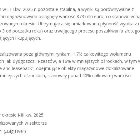
 I-III kw. 2025 r. pozostaje stabilna, a wyniki są porównywalne z
mi magazynowymi osiągnęły wartość 873 mln euro, co stanowi jedn
lizowanym okresie. Utrzymująca się umiarkowana płynność wynika z 
lko 3 od początku roku) oraz trwającego procesu poszukiwania złoteg
ących i kupujących.
realizowana poza głównymi rynkami. 17% całkowitego wolumenu
ich jak Bydgoszcz i Rzeszów, a 16% w mniejszych ośrodkach, w tym 
ale and leaseback”, obejmujące obiekty magazynowe zlokalizowane
w mniejszych ośrodkach, stanowiły ponad 40% całkowitej wartości
okresie I-III kw. 2025
ealizowanych w sektorze
 („Big Five”)