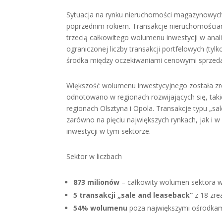
Sytuacja na rynku nieruchomości magazynowych w
poprzednim rokiem. Transakcje nieruchomościa
trzecią całkowitego wolumenu inwestycji w ana
ograniczonej liczby transakcji portfelowych (ty
środka między oczekiwaniami cenowymi sprzedaj
Większość wolumenu inwestycyjnego została z
odnotowano w regionach rozwijających się, tak
regionach Olsztyna i Opola. Transakcje typu „s
zarówno na pięciu największych rynkach, jak i 
inwestycji w tym sektorze.
Sektor w liczbach
873 milionów
– całkowity wolumen sektora w 
5 transakcji „sale and leaseback”
z 18 zr
54% wolumenu
poza największymi ośrodkami