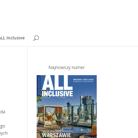
LL Inclusive
Najnowszy numer
rda
ego
nych