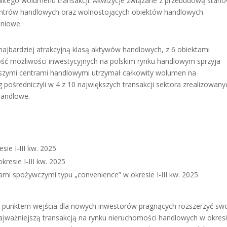
owitego wolumenu transakcji. Akwizycje związane z przebudową stano
centrów handlowych oraz wolnostojących obiektów handlowych
aniowe.
 najbardziej atrakcyjną klasą aktywów handlowych, z 6 obiektami
ść możliwości inwestycyjnych na polskim rynku handlowym sprzyja
jlepszymi centrami handlowymi utrzymał całkowity wolumen na
ośredniczyli w 4 z 10 największych transakcji sektora zrealizowany
handlowe.
ie I-III kw. 2025
kresie I-III kw. 2025
ami spożywczymi typu „convenience” w okresie I-III kw. 2025
nym punktem wejścia dla nowych inwestorów pragnących rozszerzyć sw
jważniejszą transakcją na rynku nieruchomości handlowych w okresi