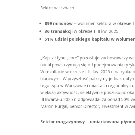
Sektor w liczbach
899 milionów –
wolumen sektora w okresie I-
36 transakcji
w okresie I-III kw. 2025
51% udział polskiego kapitału w wolume
„Kapitał typu „core” pozostaje zachowawczy we 
nadal powstrzymują się od podejmowania ryzyka 
W rezultacie w okresie I-III kw. 2025 r. na rynk
biurowymi. W przyszłość patrzymy jednak optymis
tego typu w Warszawie i miastach regionalnych.
większą aktywność, selektywnie poszukując okazji
III kwartału 2025 r. odpowiadał za ponad 50% w
Marcin Purgal, Senior Director, Investment w A
Sektor magazynowy – umiarkowana płynno