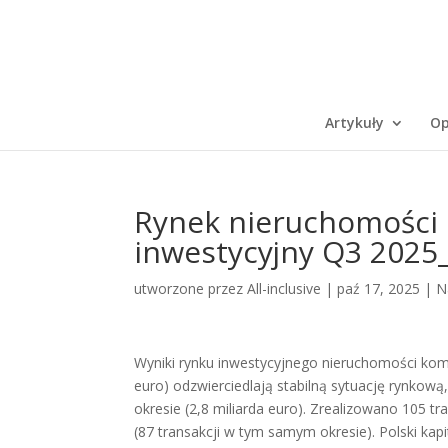
Artykuły
Op
Rynek nieruchomości 
inwestycyjny Q3 2025_S
utworzone przez
All-inclusive
|
paź 17, 2025
|
N
Wyniki rynku inwestycyjnego nieruchomości kome
euro) odzwierciedlają stabilną sytuację rynk
okresie (2,8 miliarda euro). Zrealizowano 105 t
(87 transakcji w tym samym okresie). Polski kap