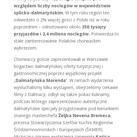
względem liczby noclegów w województwie
splicko-dalmatyńskim
. W tym roku region ten
odwiedziło o 2% więcej gości z Polski niż w roku
poprzednim – odnotowano około
350 tysięcy
przyjazdów i 2,4 miliona noclegów.
Potwierdza to
stałe zainteresowanie Polaków chorwackim
wybrzeżem.
Chorwaccy goście zaprezentowali w Warszawie
bogactwo dalmatyńskiej oferty turystycznej i
gastronomicznej poprzez wyjątkowy projekt
„
Dalmatyńska Marenda
”. W ramach wydarzenia
wysłuchaliśmy kilku wystąpień, obejrzeliśmy ciekawe
filmy z Dalmacji, odbył się także pokaz kulinarny,
podczas którego zaprezentowano autentyczne
dalmatyńskie specjały przygotowane pod kierunkiem
znanego masterchefa
Željka Nevena Bremeca
,
prezesa Stowarzyszenia Szefów Kuchni Regionów
Śródziemnomorskich i Europejskich (ŠKMER).
Muzyczną oprawę wydarzenia zapewniła
Katica