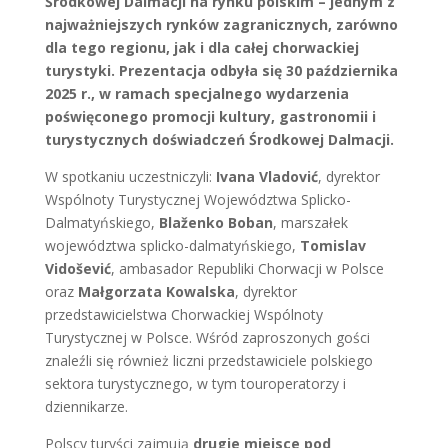
Środkowej Dalmacji na rynku polskim – jednym z
najważniejszych rynków zagranicznych, zarówno
dla tego regionu, jak i dla całej chorwackiej
turystyki. Prezentacja odbyła się 30 października
2025 r., w ramach specjalnego wydarzenia
poświęconego promocji kultury, gastronomii i
turystycznych doświadczeń Środkowej Dalmacji.
W spotkaniu uczestniczyli:
Ivana Vladović
, dyrektor
Wspólnoty Turystycznej Województwa Splicko-
Dalmatyńskiego,
Blaženko Boban
, marszałek
województwa splicko-dalmatyńskiego,
Tomislav
Vidošević
, ambasador Republiki Chorwacji w Polsce
oraz
Małgorzata Kowalska
, dyrektor
przedstawicielstwa Chorwackiej Wspólnoty
Turystycznej w Polsce. Wśród zaproszonych gości
znaleźli się również liczni przedstawiciele polskiego
sektora turystycznego, w tym touroperatorzy i
dziennikarze.
Polscy turyści zajmują
drugie miejsce pod