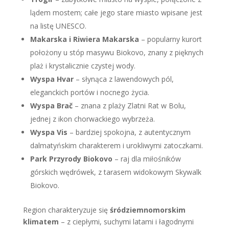
lądem mostem; całe jego stare miasto wpisane jest
na listę UNESCO.
Makarska i Riwiera Makarska
– popularny kurort
położony u stóp masywu Biokovo, znany z pięknych
plaż i krystalicznie czystej wody.
Wyspa Hvar
– słynąca z lawendowych pól,
eleganckich portów i nocnego życia.
Wyspa Brač
– znana z plaży Zlatni Rat w Bolu,
jednej z ikon chorwackiego wybrzeża.
Wyspa Vis
– bardziej spokojna, z autentycznym
dalmatyńskim charakterem i urokliwymi zatoczkami.
Park Przyrody Biokovo
– raj dla miłośników
górskich wędrówek, z tarasem widokowym Skywalk
Biokovo.
Region charakteryzuje się
śródziemnomorskim
klimatem
– z ciepłymi, suchymi latami i łagodnymi