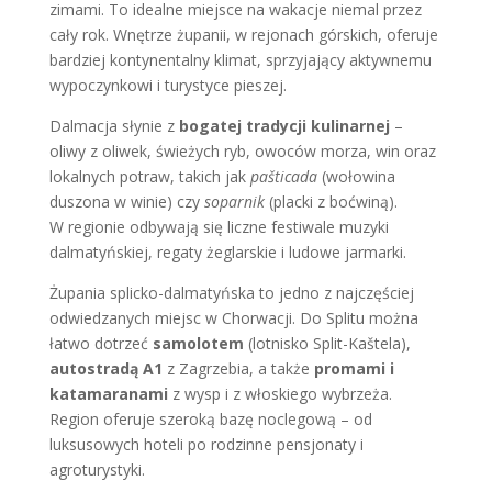
zimami. To idealne miejsce na wakacje niemal przez
cały rok. Wnętrze żupanii, w rejonach górskich, oferuje
bardziej kontynentalny klimat, sprzyjający aktywnemu
wypoczynkowi i turystyce pieszej.
Dalmacja słynie z
bogatej tradycji kulinarnej
–
oliwy z oliwek, świeżych ryb, owoców morza, win oraz
lokalnych potraw, takich jak
pašticada
(wołowina
duszona w winie) czy
soparnik
(placki z boćwiną).
W regionie odbywają się liczne festiwale muzyki
dalmatyńskiej, regaty żeglarskie i ludowe jarmarki.
Żupania splicko-dalmatyńska to jedno z najczęściej
odwiedzanych miejsc w Chorwacji. Do Splitu można
łatwo dotrzeć
samolotem
(lotnisko Split-Kaštela),
autostradą A1
z Zagrzebia, a także
promami i
katamaranami
z wysp i z włoskiego wybrzeża.
Region oferuje szeroką bazę noclegową – od
luksusowych hoteli po rodzinne pensjonaty i
agroturystyki.