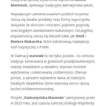
Marinović
, śpiewając tradycyjne dalmatyńskie pieśni.
Największym zainteresowaniem polskich turystów
cieszą się lokalne produkty oraz formy wypoczynku
związane ze słońcem i morzem, pięknem przyrody
oraz bogatym dziedzictwem kulturowym. Szczególną
popularnością cieszą się kierunki takie jak
Omiš
i
Riwiera Makarska
, które odnotowują największy
ruch turystyczny z Polski.
W Dalmacji
marenda
to nie tylko posiłek – to ceniona
tradycja. Serwowana w godzinach przedpołudniowych,
między śniadaniem a obiadem, stanowi moment
wytchnienia i celebrowania codzienności. Oferuje
proste, a zarazem wykwintne dania ze świeżych,
lokalnych składników, które stanowią serce i duszę
kuchni śródziemnomorskiej.
Projekt „
Dalmatyńska Marenda
” zainicjowany przez
w 2023 roku, jest częścią szerszej strategii Wspólnoty