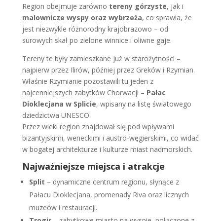
Region obejmuje zarówno
tereny górzyste
, jak i
malownicze wyspy oraz wybrzeża
, co sprawia, że
jest niezwykle różnorodny krajobrazowo – od
surowych skał po zielone winnice i oliwne gaje.
Tereny te były zamieszkane już w starożytności –
najpierw przez Ilirów, później przez Greków i Rzymian.
Właśnie Rzymianie pozostawili tu jeden z
najcenniejszych zabytków Chorwacji –
Pałac
Dioklecjana w Splicie
, wpisany na listę światowego
dziedzictwa UNESCO.
Przez wieki region znajdował się pod wpływami
bizantyjskimi, weneckimi i austro-węgierskimi, co widać
w bogatej architekturze i kulturze miast nadmorskich.
Najważniejsze miejsca i atrakcje
Split
– dynamiczne centrum regionu, słynące z
Pałacu Dioklecjana, promenady Riva oraz licznych
muzeów i restauracji.
Trogir
– zabytkowe miasto na wyspie, połączone z