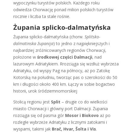
wypoczynku turystów polskich. Każdego roku
odwiedza Chorwację ponad milion polskich turystów
rocznie i liczba ta stale rośnie.
Żupania splicko-dalmatyńska
Żupania splicko-dalmatyńska (chorw.
Splitsko-
dalmatinska županija
) to jedno z najpiękniejszych i
najbardziej zróżnicowanych regionów Chorwacji,
położone w
środkowej części Dalmacji
, nad
lazurowym Adriatykiem. Rrozciąga się wzdłuż wybrzeża
Adriatyku, od wyspy Pag na północy, aż po Zatokę
Kotorską na południu, tworząc pas o szerokości do 50
km i długości około 400 km. Łączy w sobie bogactwo
historii, urok śródziemnomorskiej
Stolicą regionu jest
Split
– drugie co do wielkości
miasto Chorwacji i główny port Dalmacji. Żupania
rozciąga się od pasma gór
Mosor i Biokovo
aż po
rozległe wybrzeże Adriatyku z licznymi zatokami i
wyspami, takimi jak
Brač, Hvar, Šolta i Vis
.