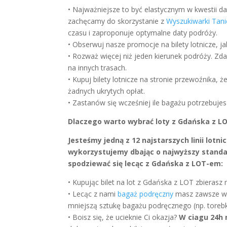
• Najważniejsze to być elastycznym w kwestii d
zachęcamy do skorzystanie z
Wyszukiwarki Tan
czasu i zaproponuje optymalne daty podróży.
• Obserwuj nasze promocje na bilety lotnicze, ja
• Rozważ więcej niż jeden kierunek podróży. Zda
na innych trasach.
• Kupuj bilety lotnicze na stronie przewoźnika, 
żadnych ukrytych opłat.
• Zastanów się wcześniej ile bagażu potrzebuje
Dlaczego warto wybrać loty z Gdańska z 
Jesteśmy jedną z 12 najstarszych linii lot
wykorzystujemy dbając o najwyższy standar
spodziewać się lecąc z Gdańska z LOT-em:
• Kupując bilet na lot z Gdańska z LOT zbieras
• Lecąc z nami
bagaż podręczny
masz zawsze w ce
mniejszą sztukę bagażu podręcznego (np. torebkę
• Boisz się, że ucieknie Ci okazja?
W ciagu 24h 