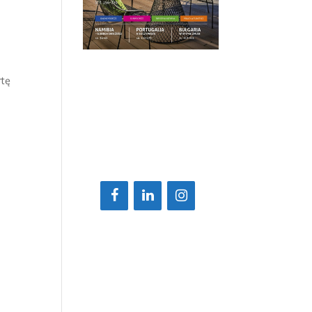
rtę
w