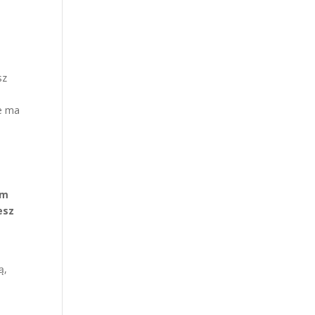
sz
ie ma
im
esz
ą,
d