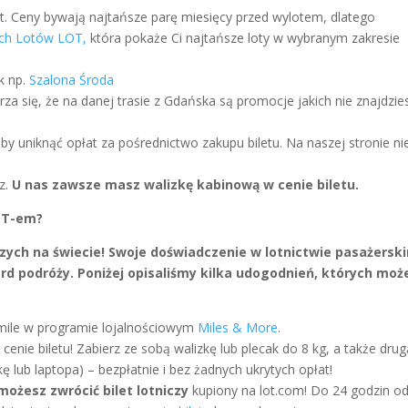
at. Ceny bywają najtańsze parę miesięcy przed wylotem, dlatego
ich Lotów LOT,
która pokaże Ci najtańsze loty w wybranym zakresie
k np.
Szalona Środa
rza się, że na danej trasie z Gdańska są promocje jakich nie znajdzie
żeby uniknąć opłat za pośrednictwo zakupu biletu. Na naszej stronie n
sz.
U nas zawsze masz walizkę kabinową w cenie biletu.
LOT-em?
niczych na świecie! Swoje doświadczenie w lotnictwie pasażersk
d podróży. Poniżej opisaliśmy kilka udogodnień, których moż
z mile w programie lojalnościowym
Miles & More
.
nie biletu! Zabierz ze sobą walizkę lub plecak do 8 kg, a także drug
 lub laptopa) – bezpłatnie i bez żadnych ukrytych opłat!
możesz zwrócić bilet lotniczy
kupiony na lot.com! Do 24 godzin o