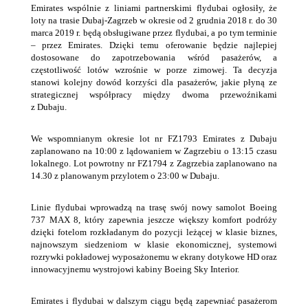
Emirates wspólnie z liniami partnerskimi flydubai ogłosiły, że
loty na trasie Dubaj-Zagrzeb w okresie od 2 grudnia 2018 r. do 30
marca 2019 r. będą obsługiwane przez flydubai, a po tym terminie
– przez Emirates. Dzięki temu oferowanie będzie najlepiej
dostosowane do zapotrzebowania wśród pasażerów, a
częstotliwość lotów wzrośnie w porze zimowej. Ta decyzja
stanowi kolejny dowód korzyści dla pasażerów, jakie płyną ze
strategicznej współpracy między dwoma przewoźnikami
z Dubaju.
We wspomnianym okresie lot nr FZ1793 Emirates z Dubaju
zaplanowano na 10:00 z lądowaniem w Zagrzebiu o 13:15 czasu
lokalnego. Lot powrotny nr FZ1794 z Zagrzebia zaplanowano na
14.30 z planowanym przylotem o 23:00 w Dubaju.
Linie flydubai wprowadzą na trasę swój nowy samolot Boeing
737 MAX 8, który zapewnia jeszcze większy komfort podróży
dzięki fotelom rozkładanym do pozycji leżącej w klasie biznes,
najnowszym siedzeniom w klasie ekonomicznej, systemowi
rozrywki pokładowej wyposażonemu w ekrany dotykowe HD oraz
innowacyjnemu wystrojowi kabiny Boeing Sky Interior.
Emirates i flydubai w dalszym ciągu będą zapewniać pasażerom