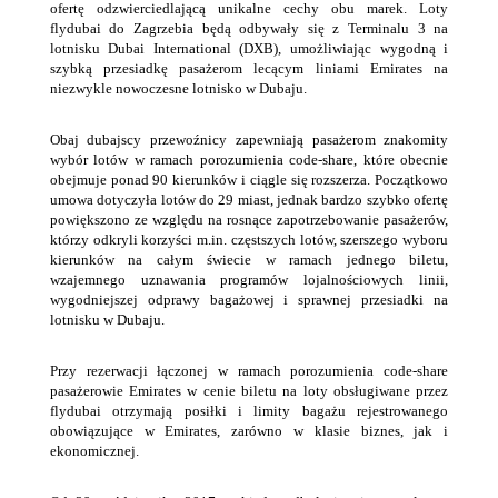
ofertę odzwierciedlającą unikalne cechy obu marek. Loty
flydubai do Zagrzebia będą odbywały się z Terminalu 3 na
lotnisku Dubai International (DXB), umożliwiając wygodną i
szybką przesiadkę pasażerom lecącym liniami Emirates na
niezwykle nowoczesne lotnisko w Dubaju.
Obaj dubajscy przewoźnicy zapewniają pasażerom znakomity
wybór lotów w ramach porozumienia code-share, które obecnie
obejmuje ponad 90 kierunków i ciągle się rozszerza. Początkowo
umowa dotyczyła lotów do 29 miast, jednak bardzo szybko ofertę
powiększono ze względu na rosnące zapotrzebowanie pasażerów,
którzy odkryli korzyści m.in. częstszych lotów, szerszego wyboru
kierunków na całym świecie w ramach jednego biletu,
wzajemnego uznawania programów lojalnościowych linii,
wygodniejszej odprawy bagażowej i sprawnej przesiadki na
lotnisku w Dubaju.
Przy rezerwacji łączonej w ramach porozumienia code-share
pasażerowie Emirates w cenie biletu na loty obsługiwane przez
flydubai otrzymają posiłki i limity bagażu rejestrowanego
obowiązujące w Emirates, zarówno w klasie biznes, jak i
ekonomicznej.