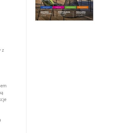
 z
niem
ną
kcje
u