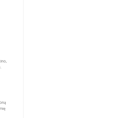
ą
ino,
.
coną
emię