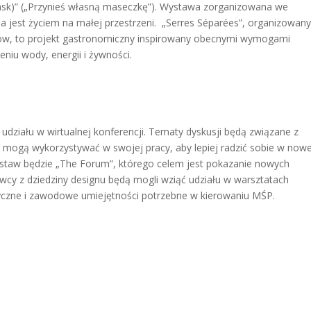
sk)” („Przynieś własną maseczkę”). Wystawa zorganizowana we
a jest życiem na małej przestrzeni. „Serres Séparées”, organizowan
dów, to projekt gastronomiczny inspirowany obecnymi wymogami
eniu wody, energii i żywności.
ziału w wirtualnej konferencji. Tematy dyskusji będą związane z
i mogą wykorzystywać w swojej pracy, aby lepiej radzić sobie w nowe
ystaw będzie „The Forum”, którego celem jest pokazanie nowych
y z dziedziny designu będą mogli wziąć udziału w warsztatach
yczne i zawodowe umiejętności potrzebne w kierowaniu MŚP.