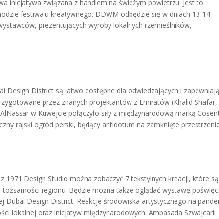
 inicjatywa związana z handlem na świeżym powietrzu. Jest to
hodzie festiwalu kreatywnego. DDWM odbędzie się w dniach 13-14
 wystawców, prezentujących wyroby lokalnych rzemieślników,
bai Design District są łatwo dostępne dla odwiedzających i zapewniaj
rzygotowane przez znanych projektantów z Emiratów (Khalid Shafar,
 AlNassar w Kuwejcie połączyło siły z międzynarodową marką Cosent
zny rajski ogród perski, będący antidotum na zamknięte przestrzenie
z 1971 Design Studio można zobaczyć 7 tekstylnych kreacji, które są
ść tożsamości regionu. Będzie można także oglądać wystawę poświę
j Dubai Design District. Reakcje środowiska artystycznego na pand
i lokalnej oraz inicjatyw międzynarodowych. Ambasada Szwajcarii