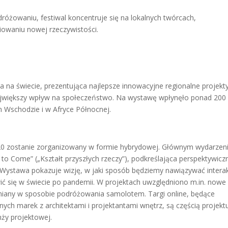
óżowaniu, festiwal koncentruje się na lokalnych twórcach,
iowaniu nowej rzeczywistości.
na świecie, prezentująca najlepsze innowacyjne regionalne projekty
e największy wpływ na społeczeństwo. Na wystawę wpłynęło ponad 200
m Wschodzie i w Afryce Północnej.
0 zostanie zorganizowany w formie hybrydowej. Głównym wydarze
to Come” („Kształt przyszłych rzeczy”), podkreślająca perspektywicz
Wystawa pokazuje wizję, w jaki sposób będziemy nawiązywać intera
ić się w świecie po pandemii. W projektach uwzględniono m.in. nowe
zmiany w sposobie podróżowania samolotem. Targi online, będące
ch marek z architektami i projektantami wnętrz, są częścią projekt
ży projektowej.