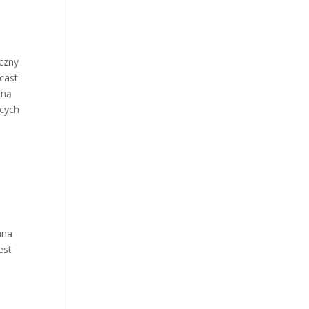
czny
cast
zną
ących
ana
est