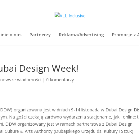
inie o nas
Partnerzy
Reklama/Advertising
Promocje z A
ubai Design Week!
jnowsze wiadomości
|
0 komentarzy
DDW) organizowana jest w dniach 9-14 listopada w Dubai Design Dis
m. Na gości czekają zarówno wydarzenia stacjonarne, jak i online: t
ami. DDW organizowany jest w ramach partnerstwa z Dubai Design
i Culture & Arts Authority (Dubajskiego Urzędu ds. Kultury i Sztuk) i