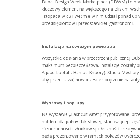
Dubai Design Week Marketplace (DDWM) to nowa
kluczowy element największego na Bliskim Wsc
listopada w d3 i weźmie w nim udział ponad 60
przedsiębiorców i przedstawicieli gastronomii.
Instalacje na świeżym powietrzu
Wszystkie działania w przestrzeni publicznej Du
maksimum bezpieczeństwa. Instalacje zostały p
Aljoud Lootah, Hamad Khoory). Studio Meshary
aby przedstawić nowoczesne spojrzenie na antyc
Wystawy i pop-upy
Na wystawie „Fashcultivate” przygotowanej prze
hołdem dla palmy daktylowej, stanowiącej czę
różnorodności członków społeczności kreatywne
będą prezentowane w ramach pokazów twórczośc