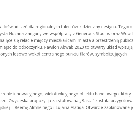
 doświadczeń dla regionalnych talentów z dziedziny designu. Tegoro
artysta Hozana Zangany we współpracy z Generous Studios oraz Wood
niające się relacje między mieszkańcami miasta a przestrzenią public
iejsc do odpoczynku. Pawilon Abwab 2020 to otwarty układ wpisuj
onych losowo wokół centralnego punktu filarów, symbolizujących
tworzenie innowacyjnego, wielofunkcyjnego obiektu handlowego, który
trzu. Zwycięska propozycja zatytułowana „Basta” została przygotow
jskiej – Reemę Almheiriego i Lujaina Alatiqa. Otwarcie zaplanowane j