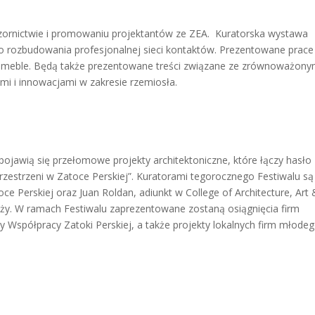
ornictwie i promowaniu projektantów ze ZEA. Kuratorska wystawa
o rozbudowania profesjonalnej sieci kontaktów. Prezentowane prace
i meble. Będą także prezentowane treści związane ze zrównoważon
i i innowacjami w zakresie rzemiosła.
pojawią się przełomowe projekty architektoniczne, które łączy hasło
rzestrzeni w Zatoce Perskiej”. Kuratorami tegorocznego Festiwalu są
oce Perskiej oraz Juan Roldan, adiunkt w College of Architecture, Art 
ży. W ramach Festiwalu zaprezentowane zostaną osiągnięcia firm
dy Współpracy Zatoki Perskiej, a także projekty lokalnych firm młode