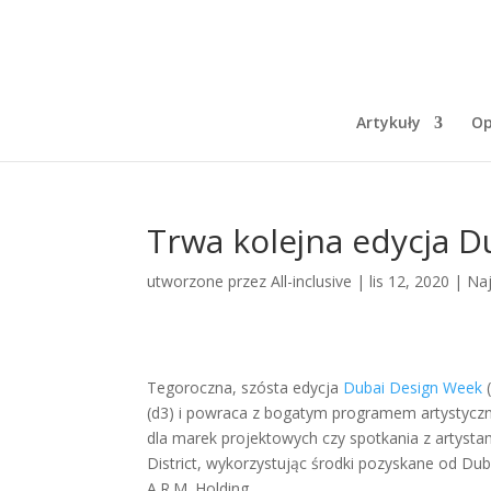
Artykuły
Op
Trwa kolejna edycja D
utworzone przez
All-inclusive
|
lis 12, 2020
|
Na
Tegoroczna, szósta edycja
Dubai Design Week
(
(d3) i powraca z bogatym programem artystyczny
dla marek projektowych czy spotkania z artyst
District, wykorzystując środki pozyskane od Duba
A.R.M. Holding.