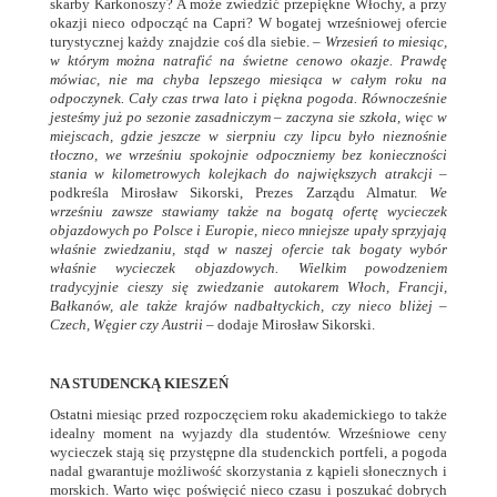
skarby Karkonoszy? A może zwiedzić przepiękne Włochy, a przy
okazji nieco odpocząć na Capri? W bogatej wrześniowej ofercie
turystycznej każdy znajdzie coś dla siebie. –
Wrzesień to miesiąc,
w którym można natrafić na świetne cenowo okazje. Prawdę
mówiac, nie ma chyba lepszego miesiąca w całym roku na
odpoczynek. Cały czas trwa lato i piękna pogoda. Równocześnie
jesteśmy już po sezonie zasadniczym – zaczyna sie szkoła, więc w
miejscach, gdzie jeszcze w sierpniu czy lipcu było nieznośnie
tłoczno, we wrześniu spokojnie odpoczniemy bez konieczności
stania w kilometrowych kolejkach do największych atrakcji –
podkreśla Mirosław Sikorski, Prezes Zarządu Almatur.
We
wrześniu zawsze stawiamy także na bogatą ofertę wycieczek
objazdowych po Polsce i Europie, nieco mniejsze upały sprzyjają
właśnie zwiedzaniu, stąd w naszej ofercie tak bogaty wybór
właśnie wycieczek objazdowych. Wielkim powodzeniem
tradycyjnie cieszy się zwiedzanie autokarem Włoch, Francji,
Bałkanów, ale także krajów nadbałtyckich, czy nieco bliżej –
Czech, Węgier czy Austrii –
dodaje Mirosław Sikorski.
NA STUDENCKĄ KIESZEŃ
Ostatni miesiąc przed rozpoczęciem roku akademickiego to także
idealny moment na wyjazdy dla studentów. Wrześniowe ceny
wycieczek stają się przystępne dla studenckich portfeli, a pogoda
nadal gwarantuje możliwość skorzystania z kąpieli słonecznych i
morskich. Warto więc poświęcić nieco czasu i poszukać dobrych