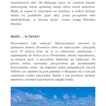
wrześniowych ofert.
Od dłuższego
czasu, we wrześniu własnie
obserwujemy wzrost sprzedazy naszej oferty wsród studentów.
Myślę, że wypad ze znajomymi we wrześniu, w trakcie którego
można też podszkolić język obcy przed początkiem roku
akademickiego, to świetna opcja
– zwraca uwagę Mirosław
Sikorski.
MOŻE … W ŚWIAT?
Pracowaliście całe wakacje? Wykorzystajcie wrzesień na
spełnienie marzeń. Pozwólcie sobie na odpoczynek i przygodę
życia. W kończu liczy się to co zobaczymy, przeżyjemy i
zapamiętamy do końca życia. Powinniśmy zbierać wspomnienia,
na których myśl, w przyszłości będziemy sie uśmiechać. Na
pewno wolisz opowiadać przyjaciołom jak przemierzałeś
bieszczadzkie szlaki, jak błądziłeś wśród przepięknych uliczek
Valletty czy opalałeś się pod palmami w Hiszpanii niż o tym jak
codziennie ciężko pracowałeś. Każdy z nas powinien spełniać
marzenia i zwiedzać najciekawsze zakątki świata.