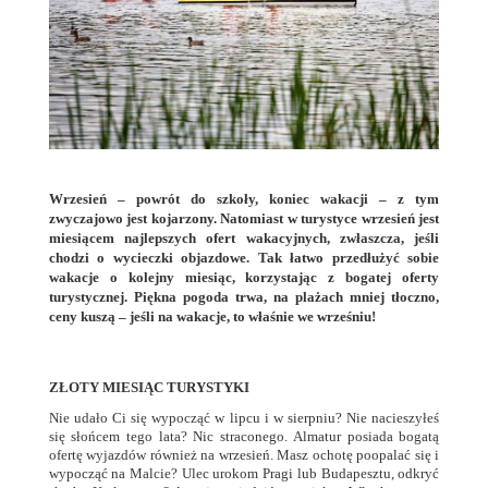
Wrzesień – powrót do szkoły, koniec wakacji – z tym
zwyczajowo jest kojarzony. Natomiast w turystyce wrzesień jest
miesiącem najlepszych ofert wakacyjnych, zwłaszcza, jeśli
chodzi o wycieczki objazdowe. Tak łatwo przedłużyć sobie
wakacje o kolejny miesiąc, korzystając z bogatej oferty
turystycznej. Piękna pogoda trwa, na plażach mniej tłoczno,
ceny kuszą – jeśli na wakacje, to właśnie we wrześniu!
ZŁOTY MIESIĄC TURYSTYKI
Nie udało Ci się wypocząć w lipcu i w sierpniu? Nie nacieszyłeś
się słońcem tego lata? Nic straconego. Almatur posiada bogatą
ofertę wyjazdów również na wrzesień. Masz ochotę poopalać się i
wypocząć na Malcie? Ulec urokom Pragi lub Budapesztu, odkryć