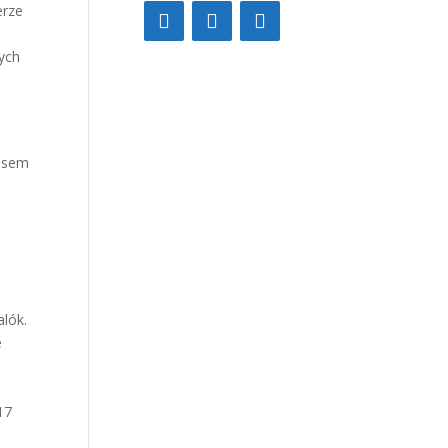
erze
ych
zasem
alók.
e
y
17