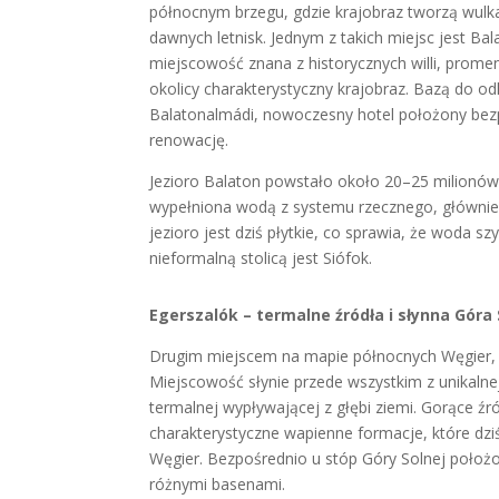
północnym brzegu, gdzie krajobraz tworzą wulk
dawnych letnisk. Jednym z takich miejsc jest Ba
miejscowość znana z historycznych willi, pro
okolicy charakterystyczny krajobraz. Bazą do
Balatonalmádi, nowoczesny hotel położony bezp
renowację.
Jezioro Balaton powstało około 20–25 milionów
wypełniona wodą z systemu rzecznego, głównie 
jezioro jest dziś płytkie, co sprawia, że woda 
nieformalną stolicą jest Siófok.
Egerszalók – termalne źródła i słynna Góra
Drugim miejscem na mapie północnych Węgier, kt
Miejscowość słynie przede wszystkim z unikalne
termalnej wypływającej z głębi ziemi. Gorące źr
charakterystyczne wapienne formacje, które dzi
Węgier. Bezpośrednio u stóp Góry Solnej położo
różnymi basenami.