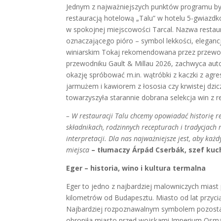
Jednym z najważniejszych punktów programu był
restauracją hotelową „Talu” w hotelu 5-gwiazd
w spokojnej miejscowości Tarcal. Nazwa restaur
oznaczającego pióro – symbol lekkości, elegancji
winiarskim Tokaj rekomendowana przez przewod
przewodniku Gault & Millau 2026, zachwyca auto
okazję spróbować m.in. wątróbki z kaczki z agr
jarmużem i kawiorem z łososia czy krwistej d
towarzyszyła starannie dobrana selekcja win z r
– W restauracji Talu chcemy opowiadać historię r
składnikach, rodzinnych recepturach i tradycjach 
interpretacji. Dla nas najważniejsze jest, aby ka
miejsca
– tłumaczy Árpád Cserbák, szef kuch
Eger – historia, wino i kultura termalna
Eger to jedno z najbardziej malowniczych mias
kilometrów od Budapesztu. Miasto od lat przyciąg
Najbardziej rozpoznawalnym symbolem pozostaj
obroniła miasto przed wojskami Imperium Osma