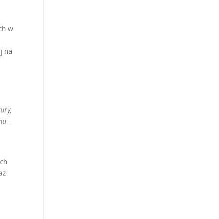
ych w
j na
ury,
nu –
ich
az