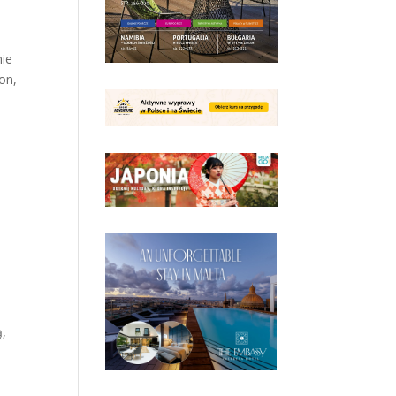
nie
on,
ą,