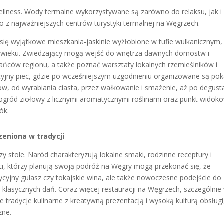
wellness. Wody termalne wykorzystywane są zarówno do relaksu, jak i
no z najważniejszych centrów turystyki termalnej na Węgrzech.
ją się wyjątkowe mieszkania-jaskinie wyżłobione w tufie wulkanicznym,
X wieku. Zwiedzający mogą wejść do wnętrza dawnych domostw i
ańców regionu, a także poznać warsztaty lokalnych rzemieślników i
dycyjny piec, gdzie po wcześniejszym uzgodnieniu organizowane są po
w, od wyrabiania ciasta, przez wałkowanie i smażenie, aż po degusta
 ogród ziołowy z licznymi aromatycznymi roślinami oraz punkt widok
ók.
zeniona w tradycji
y stole. Naród charakteryzują lokalne smaki, rodzinne receptury i
ci, którzy planują swoją podróż na Węgry mogą przekonać się, że
ycyjny gulasz czy tokajskie wina, ale także nowoczesne podejście do
je klasycznych dań. Coraz więcej restauracji na Węgrzech, szczególnie
e tradycje kulinarne z kreatywną prezentacją i wysoką kulturą obsługi
zne.