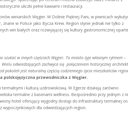
toryczne uliczki pełne kawiarni i restauracji.
ionów winiarskich Węgier. W Dolinie Pięknej Pani, w piwnicach wykut
r, znane w Polsce jako Bycza Krew. Region słynie jednak nie tylko z
nych win białych oraz rozwijającej się kultury gastronomicznej oparte
no szukać w innych częściach Węgier. To miasto żyje własnym rytmem –
. Wielu odwiedzających zachwyca się połączeniem historycznej architekt
a od pokoleń jest naturalną częścią codziennego życia mieszkańców regio
nia polskojęzyczna przewodniczka z Węgier.
 termalnymi i kulturą uzdrowiskową. W Egerze działają zarówno
ąpieliska termalne z basenami wellness. Bezpośrednio przy jednym z n
wiony hotel oferujący wygodny dostęp do infrastruktury termalnej or
baz wypoczynkowych dla odwiedzających region.