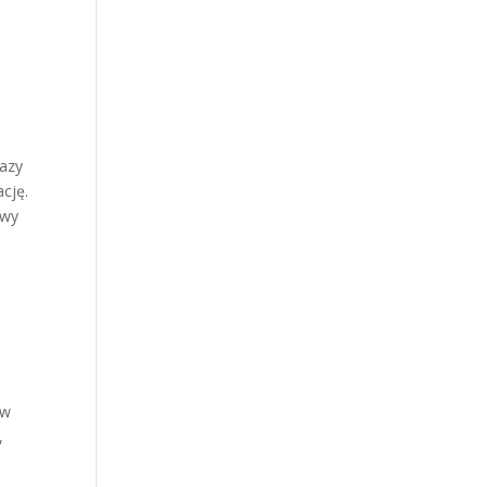
kazy
cję.
owy
 w
,