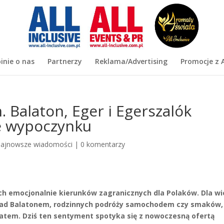
inie o nas
Partnerzy
Reklama/Advertising
Promocje z A
 Balaton, Eger i Egerszalók
e wypoczynku
ajnowsze wiadomości
|
0 komentarzy
ych emocjonalnie kierunków zagranicznych dla Polaków. Dla wi
nad Balatonem, rodzinnych podróży samochodem czy smaków,
 latem. Dziś ten sentyment spotyka się z nowoczesną ofertą