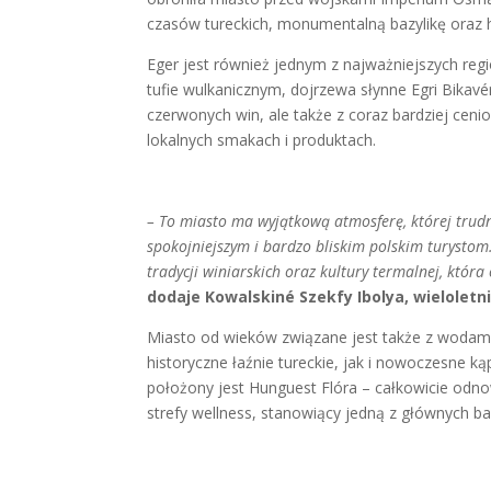
czasów tureckich, monumentalną bazylikę oraz his
Eger jest również jednym z najważniejszych reg
tufie wulkanicznym, dojrzewa słynne Egri Bikavé
czerwonych win, ale także z coraz bardziej cenio
lokalnych smakach i produktach.
– To miasto ma wyjątkową atmosferę, której trud
spokojniejszym i bardzo bliskim polskim turystom
tradycji winiarskich oraz kultury termalnej, któr
dodaje Kowalskiné Szekfy Ibolya, wielolet
Miasto od wieków związane jest także z wodami
historyczne łaźnie tureckie, jak i nowoczesne k
położony jest Hunguest Flóra – całkowicie odno
strefy wellness, stanowiący jedną z głównych 