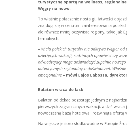
turystyczną opartą na wellness, regionalne
Węgry na nowo.
To właśnie połączenie nostalgii, łatwości doja
znajdują się w centrum zainteresowania polskich
ale również mniej oczywiste regiony, takie jak Ege
termalnych.
– Wielu polskich turystów nie odkrywa Węgier od 
dziecięcych wakacji, rodzinnych opowieści czy wcz
odwiedzający mogą doświadczyć zupełnie nowego p
autentycznych regionalnych doświadczeń. Właśnie d
emocjonalnie
–
mówi Lajos Labossa, dyrektor
Balaton wraca do łask
Balaton od dekad pozostaje jednym z najbardzi
pierwszych zagranicznych wakacji, a dziś wraca
nowoczesną bazą hotelową i rozwiniętą ofertą w
Największe jezioro słodkowodne w Europie Śr