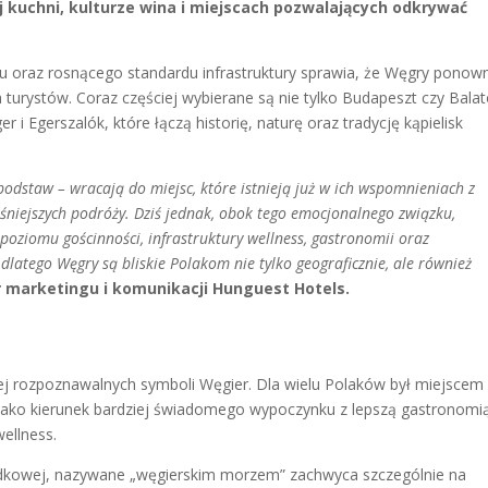
j kuchni, kulturze wina i miejscach pozwalających odkrywać
zdu oraz rosnącego standardu infrastruktury sprawia, że Węgry ponow
 turystów. Coraz częściej wybierane są nie tylko Budapeszt czy Balat
r i Egerszalók, które łączą historię, naturę oraz tradycję kąpielisk
podstaw – wracają do miejsc, które istnieją już w ich wspomnieniach z
eśniejszych podróży. Dziś jednak, obok tego emocjonalnego związku,
oziomu gościnności, infrastruktury wellness, gastronomii oraz
latego Węgry są bliskie Polakom nie tylko geograficznie, ale również
 marketingu i komunikacji Hunguest Hotels.
ej rozpoznawalnych symboli Węgier. Dla wielu Polaków był miejscem
 jako kierunek bardziej świadomego wypoczynku z lepszą gastronomi
ellness.
odkowej, nazywane „węgierskim morzem” zachwyca szczególnie na