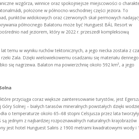
aniczne wzgórza, winnice oraz spokojniejsze miejscowości o charakt
latonalmádi, położone w północno-wschodniej części jeziora. To
menad, punktów widokowych oraz czerwonych skał permowych nadając
 odkrywania północnego Balatonu może być Hunguest BÁL Resort w
ośrednio nad jeziorem, który w 2022 r. przeszedł kompleksową
 lat temu w wyniku ruchów tektonicznych, a jego niecka została z c
rzeki Zala. Dzięki wielowiekowemu osadzaniu się materiału dennego
szybko się nagrzewa. Balaton ma powierzchnię około 592 km², a jego
 Solna
óre przyciąga coraz większe zainteresowanie turystów, jest Egersz
j Góry Solnej – białych tarasów mineralnych powstałych dzięki wodzi
ódła o temperaturze około 65–68 stopni Celsjusza przez lata tworzył
ś są jednym z najbardziej rozpoznawalnych naturalnych krajobrazów
ny jest hotel Hunguest Saliris z 1900 metrami kwadratowymi wody i 