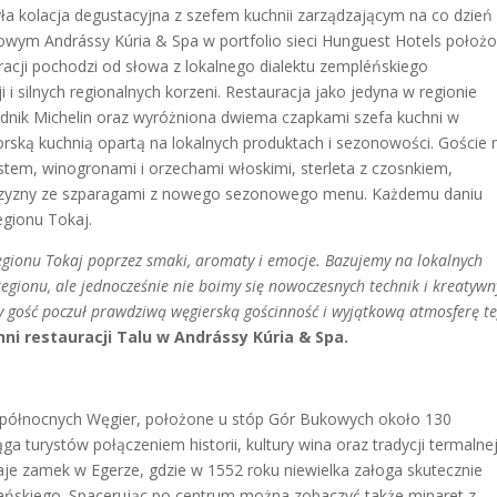
a kolacja degustacyjna z szefem kuchnii zarządzającym na co dzień
kowym Andrássy Kúria & Spa w portfolio sieci Hunguest Hotels poło
acji pochodzi od słowa z lokalnego dialektu zempléńskiego
 i silnych regionalnych korzeni. Restauracja jako jedyna w regionie
nik Michelin oraz wyróżniona dwiema czapkami szefa kuchni w
rską kuchnią opartą na lokalnych produktach i sezonowości. Goście m
estem, winogronami i orzechami włoskimi, sterleta z czosnkiem,
ziczyzny ze szparagami z nowego sezonowego menu. Każdemu daniu
egionu Tokaj.
egionu Tokaj poprzez smaki, aromaty i emocje. Bazujemy na lokalnych
regionu, ale jednocześnie nie boimy się nowoczesnych technik i kreatyw
żdy gość poczuł prawdziwą węgierską gościnność i wyjątkową atmosferę t
ni restauracji Talu w Andrássy Kúria & Spa.
t północnych Węgier, położone u stóp Gór Bukowych około 130
a turystów połączeniem historii, kultury wina oraz tradycji termalnej
e zamek w Egerze, gdzie w 1552 roku niewielka załoga skutecznie
ńskiego. Spacerując po centrum można zobaczyć także minaret z