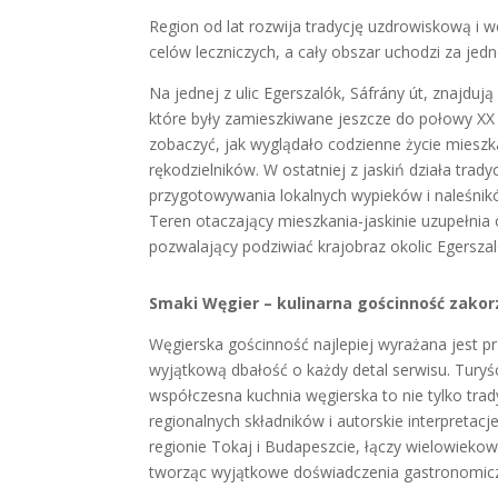
Region od lat rozwija tradycję uzdrowiskową i 
celów leczniczych, a cały obszar uchodzi za jed
Na jednej z ulic Egerszalók, Sáfrány út, znajdu
które były zamieszkiwane jeszcze do połowy X
zobaczyć, jak wyglądało codzienne życie mieszk
rękodzielników. W ostatniej z jaskiń działa tra
przygotowywania lokalnych wypieków i naleśnikó
Teren otaczający mieszkania-jaskinie uzupełnia
pozwalający podziwiać krajobraz okolic Egerszal
Smaki Węgier – kulinarna gościnność zakor
Węgierska gościnność najlepiej wyrażana jest prz
wyjątkową dbałość o każdy detal serwisu. Turyś
współczesna kuchnia węgierska to nie tylko trad
regionalnych składników i autorskie interpretac
regionie Tokaj i Budapeszcie, łączy wielowiekow
tworząc wyjątkowe doświadczenia gastronomic