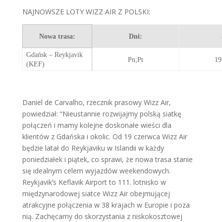
NAJNOWSZE LOTY WIZZ AIR Z POLSKI:
Nowa trasa:
Dni:
Gdańsk –
Reykjavik
Pn;Pt
19
(KEF)
Daniel de Carvalho, rzecznik prasowy Wizz Air,
powiedział: “Nieustannie rozwijajmy polską siatkę
połączeń i mamy kolejne doskonałe wieści dla
klientów z Gdańska i okolic. Od 19 czerwca Wizz Air
będzie latał do Reykjaviku w Islandii w każdy
poniedziałek i piątek, co sprawi, że nowa trasa stanie
się idealnym celem wyjazdów weekendowych.
Reykjavik’s Keflavik Airport to 111. lotnisko w
międzynarodowej siatce Wizz Air obejmującej
atrakcyjne połączenia w 38 krajach w Europie i poza
nią. Zachęcamy do skorzystania z niskokosztowej