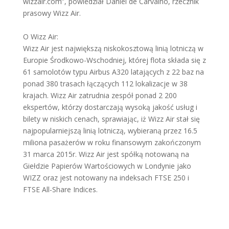
wizzair.com”, powiedział Daniel de Carvalho, rzecznik
prasowy Wizz Air.
O Wizz Air:
Wizz Air jest największą niskokosztową linią lotniczą w
Europie Środkowo-Wschodniej, której flota składa się z
61 samolotów typu Airbus A320 latających z 22 baz na
ponad 380 trasach łączących 112 lokalizacje w 38
krajach. Wizz Air zatrudnia zespół ponad 2 200
ekspertów, którzy dostarczają wysoką jakość usług i
bilety w niskich cenach, sprawiając, iż Wizz Air stał się
najpopularniejszą linią lotniczą, wybieraną przez 16.5
miliona pasażerów w roku finansowym zakończonym
31 marca 2015r. Wizz Air jest spółką notowaną na
Giełdzie Papierów Wartościowych w Londynie jako
WIZZ oraz jest notowany na indeksach FTSE 250 i
FTSE All-Share Indices.