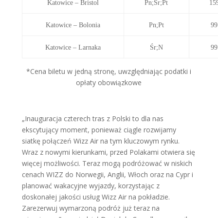
Katowice – Bristol
Pn;Śr;Pt
15
Katowice – Bolonia
Pn;Pt
9
Katowice – Larnaka
Śr;N
9
*Cena biletu w jedną stronę, uwzględniając podatki i
opłaty obowiązkowe
„Inauguracja czterech tras z Polski to dla nas
ekscytujący moment, ponieważ ciągle rozwijamy
siatkę połączeń Wizz Air na tym kluczowym rynku.
Wraz z nowymi kierunkami, przed Polakami otwiera się
więcej możliwości. Teraz mogą podróżować w niskich
cenach WIZZ do Norwegii, Anglii, Włoch oraz na Cypr i
planować wakacyjne wyjazdy, korzystając z
doskonałej jakości usług Wizz Air na pokładzie.
Zarezerwuj wymarzoną podróż już teraz na