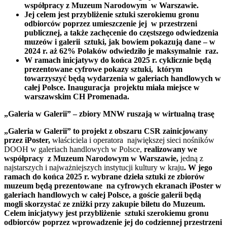
współpracy z Muzeum Narodowym w Warszawie.
Jej celem jest przybliżenie sztuki szerokiemu gronu
odbiorców poprzez umieszczenie jej w przestrzeni
publicznej, a także zachęcenie do częstszego odwiedzenia
muzeów i galerii sztuki, jak bowiem pokazują dane – w
2024 r. aż 62% Polaków odwiedziło je maksymalnie raz.
W ramach inicjatywy do końca 2025 r. cyklicznie będą
prezentowane cyfrowe pokazy sztuki, którym
towarzyszyć będą wydarzenia w galeriach handlowych w
całej Polsce. Inauguracja projektu miała miejsce w
warszawskim CH Promenada.
„Galeria w Galerii” – zbiory MNW ruszają w wirtualną trasę
„Galeria w Galerii” to projekt z obszaru CSR zainicjowany
przez iPoster,
właściciela i operatora największej sieci nośników
DOOH w galeriach handlowych w Polsce,
realizowany we
współpracy z Muzeum Narodowym w Warszawie,
jedną z
najstarszych i najważniejszych instytucji kultury w kraju
. W jego
ramach do końca 2025 r. wybrane dzieła sztuki ze zbiorów
muzeum będą prezentowane na cyfrowych ekranach iPoster w
galeriach handlowych w całej Polsce, a goście galerii będą
mogli skorzystać ze zniżki przy zakupie biletu do Muzeum.
Celem inicjatywy jest przybliżenie sztuki szerokiemu gronu
odbiorców poprzez wprowadzenie jej do codziennej przestrzeni