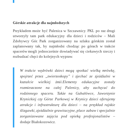
Górskie atrakcje dla najmłodszych
Przykładem może być Palenica w Szczawnicy. PKL po raz drugi
utworzyły tam park edukacyjny dla dzieci i rodziców – Mali
Zdobywcy Gór. Park zorganizowany na szlaku górskim został
zaplanowany tak, by najmłodsi chodząc po górach w trakcie
spacerów mogli jednocześnie dowiadywać się ciekawych rzeczy i
rozbudzać chęci do kolejnych wypraw.
W trakcie wędrówki dzieci mogą spotkać wielką mrówkę,
spojrzeć przez „zwierzoskopy” i zjechać ze zjeżdżalni w
kształcie wielkiej żmii.
Elementy edukacyjne zostały
rozmieszczone na całej Palenicy, aby zachęcać do
rodzinnego spaceru. Także na Gubałówce, Jaworzynie
Krynickiej czy Górze Parkowej w Krynicy dzieci oferujemy
atrakcje i infrastrukturę dla dzieci – na przykład rajskie
ślizgawki, zjeżdżalnie grawitacyjne, place zabaw i specjalnie
zorganizowane zajęcia pod opieką profesjonalistów
–
dodaje Białokozowicz.