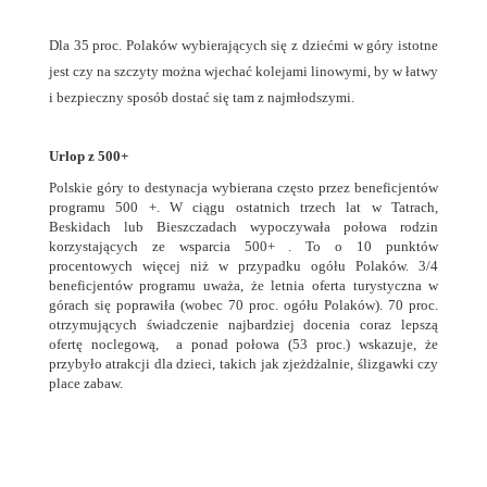
Dla 35 proc. Polaków wybierających się z dziećmi w góry istotne
jest czy na szczyty można wjechać kolejami linowymi, by w łatwy
i bezpieczny sposób dostać się tam z najmłodszymi.
Urlop z 500+
Polskie góry to destynacja wybierana często przez beneficjentów
programu 500 +. W ciągu ostatnich trzech lat w Tatrach,
Beskidach lub Bieszczadach wypoczywała połowa rodzin
korzystających ze wsparcia 500+ . To o 10 punktów
procentowych więcej niż w przypadku ogółu Polaków. 3/4
beneficjentów programu uważa, że letnia oferta turystyczna w
górach się poprawiła (wobec 70 proc. ogółu Polaków). 70 proc.
otrzymujących świadczenie najbardziej docenia coraz lepszą
ofertę noclegową, a ponad połowa (53 proc.) wskazuje, że
przybyło atrakcji dla dzieci, takich jak zjeżdżalnie, ślizgawki czy
place zabaw.