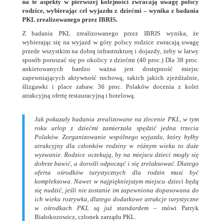
na te aspekty w pierwszej kolejności zwracają uwagę polscy
rodzice, wybierając cel wyjazdu z dziećmi – wynika z badania
PKL zrealizowanego przez IBRIS.
Z badania PKL zrealizowanego przez IBRIS wynika, że
wybierając się na wyjazd w góry polscy rodzice zwracają uwagę
przede wszystkim na dobrą infrastrukturę i dojazdy, żeby w łatwy
sposób poruszać się po okolicy z dziećmi (40 proc.) Dla 38 proc.
ankietowanych bardzo ważna jest dostępność miejsc
zapewniających aktywność ruchową, takich jakich zjeżdżalnie,
ślizgawki i place zabaw. 36 proc. Polaków docenia z
kolei
atrakcyjną ofertę restauracyjną i hotelową.
Jak pokazały badania zrealizowane na zlecenie PKL, w tym
roku urlop z dziećmi zamierzała spędzić jedna trzecia
Polaków. Zorganizowanie wspólnego wyjazdu, który byłby
atrakcyjny dla członków rodziny w różnym wieku to duże
wyzwanie. Rodzice oczekują, by na miejscu dzieci mogły się
dobrze bawić, a dorośli odpocząć i się zrelaksować. Dlatego
oferta ośrodków turystycznych dla rodzin musi być
kompleksowa. Nawet w najpiękniejszym miejscu dzieci będą
się nudzić, jeśli nie zostanie im zapewniona dopasowana do
ich wieku rozrywka, dlatego dodatkowe atrakcje turystyczne
w ośrodkach PKL są już standardem
– mówi Patryk
Białokozowicz, członek zarządu PKL.