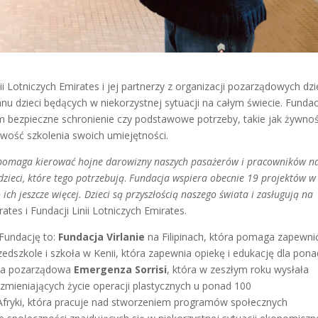
i Lotniczych Emirates i jej partnerzy z organizacji pozarządowych dzi
u dzieci będących w niekorzystnej sytuacji na całym świecie. Fundac
om bezpieczne schronienie czy podstawowe potrzeby, takie jak żywnoś
liwość
szkolenia swoich umiejętności.
 pomaga kierować hojne darowizny naszych pasażerów i pracowników n
ieci, które tego potrzebują
.
Fundacja wspiera obecnie 19 projektów w
 ich jeszcze więcej. Dzieci są przyszłością naszego świata i zasługują na
ates i Fundacji Linii Lotniczych Emirates.
 Fundację to:
Fundacja Virlanie
na Filipinach, która pomaga zapewni
zedszkole i szkoła w Kenii, która zapewnia opiekę i edukację dla pona
cja pozarządowa
Emergenza Sorrisi
, która w zeszłym roku wysłała
mieniających życie operacji plastycznych u ponad 100
Afryki, która pracuje nad stworzeniem programów społecznych