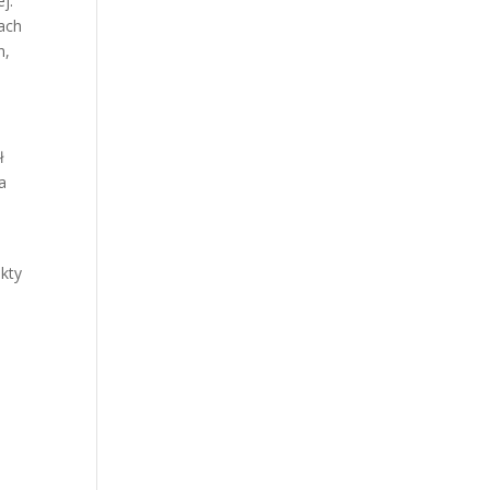
j.
ach
h,
ł
a
ekty