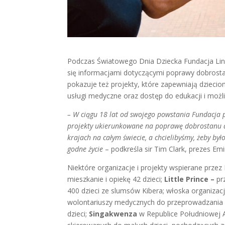
Podczas Światowego Dnia
Dziecka Fundacja Lini
się informacjami dotyczącymi poprawy dobrostan
pokazuje też projekty, które zapewniają dzieci
usługi medyczne oraz dostęp do edukacji i moż
– W ciągu 18 lat od swojego powstania Fundacja
projekty ukierunkowane na poprawę dobrostanu dz
krajach na całym świecie, a chcielibyśmy, żeby było
godne życie
– podkreśla sir Tim Clark, prezes Emir
Niektóre organizacje i projekty wspierane przez
mieszkanie i opiekę 42 dzieci;
Little Prince –
pr
400 dzieci ze slumsów Kibera; włoska organiza
wolontariuszy medycznych do przeprowadzania z
dzieci;
Singakwenza
w
Republice Południowej 