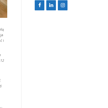
elą
ja
ć i
a
 12
ć
d