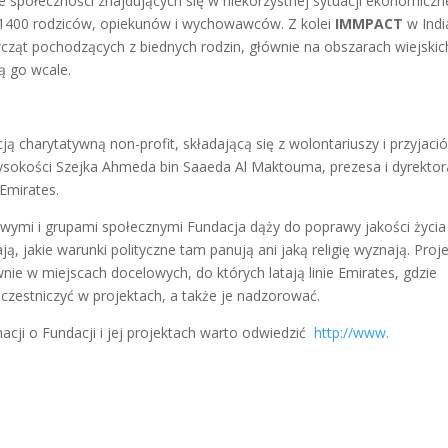
 społeczności znajdujących się w niekorzystnej sytuacji ekonomiczne
d 1400 rodziców, opiekunów i wychowawców. Z kolei
IMMPACT
w Indi
wcząt pochodzących z
biednych rodzin, głównie na obszarach wiejskic
ją go wcale.
ją charytatywną non-profit, składającą się z wolontariuszy i przyjació
ysokości Szejka Ahmeda bin Saaeda Al Maktouma, prezesa i dyrektor
 Emirates.
wymi i grupami społecznymi Fundacja dąży do poprawy jakości życia
ją, jakie warunki polityczne tam panują ani jaką religię wyznają. Proj
ie w miejscach docelowych, do których latają linie Emirates, gdzie
uczestniczyć w projektach, a także je nadzorować.
acji o Fundacji i jej projektach warto odwiedzić
http://www.