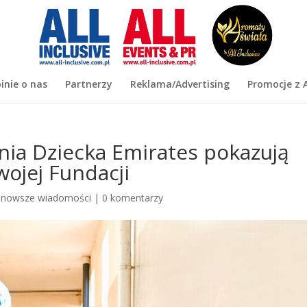
inie o nas
Partnerzy
Reklama/Advertising
Promocje z A
nia Dziecka Emirates pokazują
wojej Fundacji
jnowsze wiadomości
|
0 komentarzy