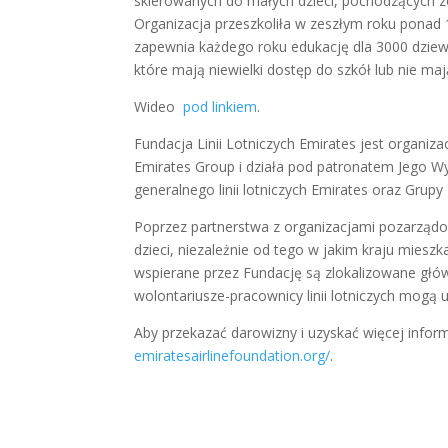
skierowanych do małych dzieci, pochodzących ze
Organizacja przeszkoliła w zeszłym roku pona
zapewnia każdego roku edukację dla 3000 dzie
które mają niewielki dostęp do szkół lub nie ma
Wideo
pod linkiem
.
Fundacja Linii Lotniczych Emirates jest organizac
Emirates Group i działa pod patronatem Jego W
generalnego linii lotniczych Emirates oraz Grupy
Poprzez partnerstwa z organizacjami pozarządo
dzieci, niezależnie od tego w jakim kraju mieszka
wspierane przez Fundację są zlokalizowane główn
wolontariusze-pracownicy linii lotniczych mogą 
Aby przekazać darowizny i uzyskać więcej inform
emiratesairlinefoundation.org/
.