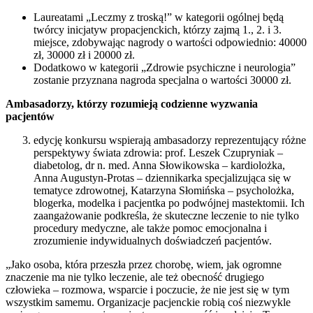
Laureatami „Leczmy z troską!” w kategorii ogólnej będą
twórcy inicjatyw propacjenckich, którzy zajmą 1., 2. i 3.
miejsce, zdobywając nagrody o wartości odpowiednio: 40000
zł, 30000 zł i 20000 zł.
Dodatkowo w kategorii „Zdrowie psychiczne i neurologia”
zostanie przyznana nagroda specjalna o wartości 30000 zł.
Ambasadorzy, którzy rozumieją codzienne wyzwania
pacjentów
edycję konkursu wspierają ambasadorzy reprezentujący różne
perspektywy świata zdrowia: prof. Leszek Czupryniak –
diabetolog, dr n. med. Anna Słowikowska – kardiolożka,
Anna Augustyn-Protas – dziennikarka specjalizująca się w
tematyce zdrowotnej, Katarzyna Słomińska – psycholożka,
blogerka, modelka i pacjentka po podwójnej mastektomii. Ich
zaangażowanie podkreśla, że skuteczne leczenie to nie tylko
procedury medyczne, ale także pomoc emocjonalna i
zrozumienie indywidualnych doświadczeń pacjentów.
„Jako osoba, która przeszła przez chorobę, wiem, jak ogromne
znaczenie ma nie tylko leczenie, ale też obecność drugiego
człowieka – rozmowa, wsparcie i poczucie, że nie jest się w tym
wszystkim samemu. Organizacje pacjenckie robią coś niezwykle