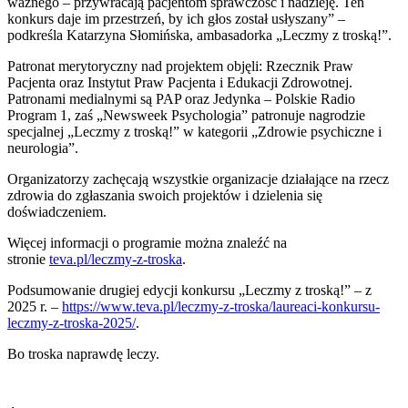
ważnego – przywracają pacjentom sprawczość i nadzieję. Ten
konkurs daje im przestrzeń, by ich głos został usłyszany” –
podkreśla Katarzyna Słomińska, ambasadorka „Leczmy z troską!”.
Patronat merytoryczny nad projektem objęli: Rzecznik Praw
Pacjenta oraz Instytut Praw Pacjenta i Edukacji Zdrowotnej.
Patronami medialnymi są PAP oraz Jedynka – Polskie Radio
Program 1, zaś „Newsweek Psychologia” patronuje nagrodzie
specjalnej „Leczmy z troską!” w kategorii „Zdrowie psychiczne i
neurologia”.
Organizatorzy zachęcają wszystkie organizacje działające na rzecz
zdrowia do zgłaszania swoich projektów i dzielenia się
doświadczeniem.
Więcej informacji o programie można znaleźć na
stronie
teva.pl/leczmy-z-troska
.
Podsumowanie drugiej edycji konkursu „Leczmy z troską!” – z
2025 r. –
https://www.teva.pl/leczmy-z-troska/laureaci-konkursu-
leczmy-z-troska-2025/
.
Bo troska naprawdę leczy.