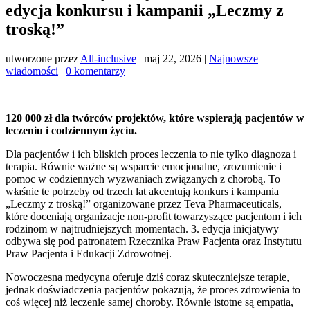
edycja konkursu i kampanii „Leczmy z
troską!”
utworzone przez
All-inclusive
|
maj 22, 2026
|
Najnowsze
wiadomości
|
0 komentarzy
120 000 zł dla twórców projektów, które wspierają pacjentów w
leczeniu i codziennym życiu.
Dla pacjentów i ich bliskich proces leczenia to nie tylko diagnoza i
terapia. Równie ważne są wsparcie emocjonalne, zrozumienie i
pomoc w codziennych wyzwaniach związanych z chorobą. To
właśnie te potrzeby od trzech lat akcentują konkurs i kampania
„Leczmy z troską!” organizowane przez Teva Pharmaceuticals,
które doceniają organizacje non-profit towarzyszące pacjentom i ich
rodzinom w najtrudniejszych momentach. 3. edycja inicjatywy
odbywa się pod patronatem Rzecznika Praw Pacjenta oraz Instytutu
Praw Pacjenta i Edukacji Zdrowotnej.
Nowoczesna medycyna oferuje dziś coraz skuteczniejsze terapie,
jednak doświadczenia pacjentów pokazują, że proces zdrowienia to
coś więcej niż leczenie samej choroby. Równie istotne są empatia,