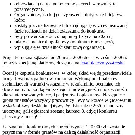
odpowiadają na realne potrzeby chorych – również te
pozamedyczne.
Organizatorzy czekają na zgłoszenia dotyczące inicjatyw,
które:
zostały już zrealizowane lub znajdują się w zaawansowanej
fazie realizacji na dzień zgłaszania do konkursu,
były prowadzone od co najmniej 1 stycznia 2025 r.,
miały charakter długofalowy (minimum 6 miesięcy),
wpisują się w działalność statutową organizacji.
Projekty można zgłaszać od 20 maja 2026 do 15 września 2026 r.
poprzez specjalną platformę dostępną na
teva.pl/leczmy-z-troska
.
Oceni je kapituła konkursowa, w której skład wejdą przedstawiciele
firmy Teva oraz partnerów konkursu. Wyłonią oni finalistów
spełniających warunki wskazane w regulaminie, oceniając ich
działania m.in. pod kątem zasięgu, innowacyjności i użyteczności
dla zainteresowanych, czyli pacjentów i opiekunów. Następnie z
grona finalistów wszyscy pracownicy Tevy w Polsce w głosowaniu
wskażą 4 zwycięskie inicjatywy. W listopadzie 2026 r. podczas
uroczystej gali ogłoszeni zostaną laureaci 3. edycji konkursu
„Leczmy z troską!”.
Łączna pula konkursowych nagród wynosi 120 000 zł i zostanie
przyznana w formie grantów na dalszą działalność organizacji.