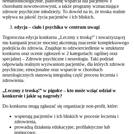
hematoonkologicznie, platformę wsparcia dla pacjentów z
chorobami nowotworowymi, a także programy wzmacniające
zdrowie psychiczne młodzieży. To dowód na to, że troska realnie
wpływa na jakość życia pacjentów i ich bliskich.
edycja – ciało i psychika w centrum uwagi
Tegoroczna edycja konkursu „Leczmy z troską!” i towarzyszącej
mu kampanii jeszcze mocniej akcentują znaczenie kompleksowego
podejścia do zdrowia. Znajduje to odzwierciedlenie w strukturze
konkursu oraz ocenie zgłoszeń w 2 kategoriach: ogólnej oraz
specjalnej – Zdrowie psychiczne i neurologia. Taki podział
odpowiada realnym wyzwaniom pacjentów, dla których zdrowie
psychiczne, emocjonalne oraz wsparcie w chorobach
neurologicznych stanowią integralną część procesu leczenia i
zdrowienia.
„Leczmy z troską!” w pigułce – kto może wziąć udział w
konkursie i jakie są nagrody?
Do konkursu mogą zgłaszać się organizacje non-profit, które:
wspierają pacjentów i ich bliskich w procesie leczenia i
zdrowienia,
prowadzą działania edukacyjne, profilaktyczne lub
pomocowe,