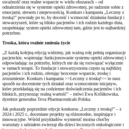
uważność oraz realne wsparcie w wielu obszarach – od
odnalezienia się w systemie opieki zdrowotnej, po radzenie sobie z
emocjami, stresem i niepewnością. Konkurs i kampania „Leczmy z
troską!” powstały po to, by docenić i wzmocnić działania fundacji i
stowarzyszeń, które są blisko pacjentów i ich rodzin każdego dnia,
uzupełniając system opieki zdrowotnej tam, gdzie jest to najbardziej
potrzebne.
Troska, która realnie zmienia życie
„Z każdą kolejną edycją widzimy, jak ważną rolę pełnią organizacje
pacjenckie, wspierając funkcjonowanie systemu opieki zdrowotnej i
odpowiadając na potrzeby, których nie da się rozwiązać wyłącznie
w ramach terapii. To fundacje i stowarzyszenia często są najbliżej
pacjentów i ich rodzin, oferując bezcenne wsparcie, troskę i
zrozumienie. Konkurs i kampania >>Leczmy z troską!<< to nasz
sposób na docenienie tych działań oraz wzmocnienie inicjatyw,
które przekładają się na codzienne doświadczenia pacjentów i ich
bliskich, przynosząc realną wartość” – mówi Ewa Królikowska,
dyrektor generalna Teva Pharmaceuticals Polska.
Jak pokazały poprzednie edycje konkursu „Leczmy z troską!” – z
2024 i 2025 r., doceniane projekty są różnorodne, inspirujące i
innowacyjne. Wśród przykładów wymienić można choćby
warsztaty z udziałem zwierząt dla dzieci leczonych onkologicznie i