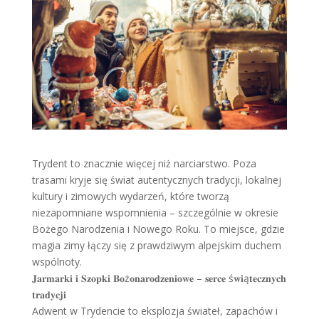
Trydent to znacznie więcej niż narciarstwo. Poza
trasami kryje się świat autentycznych tradycji, lokalnej
kultury i zimowych wydarzeń, które tworzą
niezapomniane wspomnienia – szczególnie w okresie
Bożego Narodzenia i Nowego Roku. To miejsce, gdzie
magia zimy łączy się z prawdziwym alpejskim duchem
wspólnoty.
𝐉𝐚𝐫𝐦𝐚𝐫𝐤𝐢 𝐢 𝐒𝐳𝐨𝐩𝐤𝐢 𝐁𝐨ż𝐨𝐧𝐚𝐫𝐨𝐝𝐳𝐞𝐧𝐢𝐨𝐰𝐞 – 𝐬𝐞𝐫𝐜𝐞 ś𝐰𝐢ą𝐭𝐞𝐜𝐳𝐧𝐲𝐜𝐡
𝐭𝐫𝐚𝐝𝐲𝐜𝐣𝐢
Adwent w Trydencie to eksplozja świateł, zapachów i