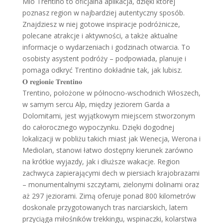
Mio Trentino to oficjalna aplikacja, dzięki której
poznasz region w najbardziej autentyczny sposób.
Znajdziesz w niej gotowe inspiracje podróżnicze,
polecane atrakcje i aktywności, a także aktualne
informacje o wydarzeniach i godzinach otwarcia. To
osobisty asystent podróży – podpowiada, planuje i
pomaga odkryć Trentino dokładnie tak, jak lubisz.
𝐎 𝐫𝐞𝐠𝐢𝐨𝐧𝐢𝐞 𝐓𝐫𝐞𝐧𝐭𝐢𝐧𝐨
Trentino, położone w północno-wschodnich Włoszech,
w samym sercu Alp, między jeziorem Garda a
Dolomitami, jest wyjątkowym miejscem stworzonym
do całorocznego wypoczynku. Dzięki dogodnej
lokalizacji w pobliżu takich miast jak Wenecja, Werona i
Mediolan, stanowi łatwo dostępny kierunek zarówno
na krótkie wyjazdy, jak i dłuższe wakacje. Region
zachwyca zapierającymi dech w piersiach krajobrazami
– monumentalnymi szczytami, zielonymi dolinami oraz
aż 297 jeziorami. Zimą oferuje ponad 800 kilometrów
doskonale przygotowanych tras narciarskich, latem
przyciąga miłośników trekkingu, wspinaczki, kolarstwa