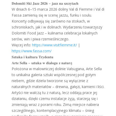
𝐃𝐨𝐥𝐨𝐦𝐢𝐭𝐢 𝐒𝐤𝐢 𝐉𝐚𝐳𝐳 𝟐𝟎𝟐𝟔 – 𝐣𝐚𝐳𝐳 𝐧𝐚 𝐬𝐳𝐜𝐳𝐲𝐭𝐚𝐜𝐡
W dniach 6–15 marca 2026 doliny Val di Fiemme i Val di
Fassa zamienią się w scenę jazzu, funku i soulu.
Koncerty odbywają się zarówno na stokach, w
schroniskach, jak i w dolinach. Wydarzeniu towarzyszy
Dolomiti Food Jazz – kulinarna celebracja lokalnych
serów, win i piwa rzemieślniczego.
Więcej info:
https://www.visitfiemme.it/
|
https://www.fassa.com/
𝐒𝐳𝐭𝐮𝐤𝐚 𝐢 𝐤𝐮𝐥𝐭𝐮𝐫𝐚 𝐓𝐫𝐲𝐝𝐞𝐧𝐭𝐮
𝐀𝐫𝐭𝐞 𝐒𝐞𝐥𝐥𝐚 – 𝐬𝐳𝐭𝐮𝐤𝐚 𝐰 𝐝𝐢𝐚𝐥𝐨𝐠𝐮 𝐳 𝐧𝐚𝐭𝐮𝐫ą
Położona w malowniczej dolinie Valsugana, Arte Sella
to unikalna galeria sztuki współczesnej pod gołym
niebem, gdzie dzieła tworzone są wyłącznie z
naturalnych materiałów – drewna, gałęzi, kamieni i liści.
Artyści nie walczą tu z naturą, lecz oddają prace jej
działaniu, dzięki czemu instalacje żyją, starzeją się i
zmieniają wraz z porami roku. Zimą miejsce nabiera
szczególnego, kontemplacyjnego klimatu – śnieg