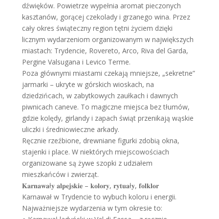
dźwięków. Powietrze wypełnia aromat pieczonych
kasztanów, gorącej czekolady i grzanego wina. Przez
cały okres świąteczny region tętni życiem dzięki
licznym wydarzeniom organizowanym w największych
miastach: Trydencie, Rovereto, Arco, Riva del Garda,
Pergine Valsugana i Levico Terme.
Poza głównymi miastami czekają mniejsze, „sekretne”
jarmarki – ukryte w górskich wioskach, na
dziedzińcach, w zabytkowych zaułkach i dawnych
piwnicach caneve. To magiczne miejsca bez tłumów,
gdzie kolędy, girlandy i zapach świąt przenikają wąskie
uliczki i średniowieczne arkady.
Ręcznie rzeźbione, drewniane figurki zdobią okna,
stajenki i place. W niektórych miejscowościach
organizowane są żywe szopki z udziałem
mieszkańców i zwierząt.
𝐊𝐚𝐫𝐧𝐚𝐰𝐚ł𝐲 𝐚𝐥𝐩𝐞𝐣𝐬𝐤𝐢𝐞 – 𝐤𝐨𝐥𝐨𝐫𝐲, 𝐫𝐲𝐭𝐮𝐚ł𝐲, 𝐟𝐨𝐥𝐤𝐥𝐨𝐫
Karnawał w Trydencie to wybuch koloru i energii.
Najważniejsze wydarzenia w tym okresie to: