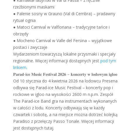
● Karnawał ladyński w Val di Fassa – z ręcznie
rzeźbionymi maskami
● Palenie sosny w Grauno (Val di Cembra) – pradawny
rytuał ognia
● Matoci Carnival w Valfloriana – tradycyjne tańce i
obrzędy
● Mocheno Carnival w Valle del Fersina – wyjątkowe
postaci i zwyczaje
Wydarzeniom towarzyszą lokalne przysmaki i specjały
regionalne. Więcej informacji dostępnych jest
pod tym
linkiem
.
𝐏𝐚𝐫𝐚𝐝-𝐢𝐜𝐞 𝐌𝐮𝐬𝐢𝐜 𝐅𝐞𝐬𝐭𝐢𝐯𝐚𝐥 𝟐𝟎𝟐𝟔 – 𝐤𝐨𝐧𝐜𝐞𝐫𝐭𝐲 𝐰 𝐥𝐨𝐝𝐨𝐰𝐲𝐦 𝐢𝐠𝐥𝐨𝐨
Od 10 stycznia do 4 kwietnia 2026 na lodowcu Presena
odbywa się Parad-ice Music Festival – koncerty pop i
rockowe w igloo na wysokości 2600 m n.p.m. Zespół
The Parad-ice Band gra na instrumentach wykonanych
w całości z lodu. Koncerty odbywają się w każdy
czwartek i sobotę, a na miejsce można dotrzeć kolejką
Paradiso z przełęczy Passo Tonale. Więcej informacji
jest dostępnych tutaj.