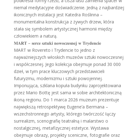
podkreśla formy rzeźb, a cisza lasu zamienia spacer w
niemal medytacyjne doświadczenie. Jedną z najbardziej
ikonicznych instalacji jest Katedra Roślinna –
monumentalna konstrukcja z żywych drzew, która
stała się symbolem artystycznej harmonii między
człowiekiem a naturą.
𝐌𝐀𝐑𝐓 – 𝐬𝐞𝐫𝐜𝐞 𝐬𝐳𝐭𝐮𝐤𝐢 𝐧𝐨𝐰𝐨𝐜𝐳𝐞𝐬𝐧𝐞𝐣 𝐰 𝐓𝐫𝐲𝐝𝐞𝐧𝐜𝐢𝐞
MART w Rovereto i Trydencie to jedno z
najważniejszych włoskich muzeów sztuki nowoczesnej
i współczesnej. Jego kolekcja obejmuje ponad 30 000
dzieł, w tym prace kluczowych przedstawicieli
futuryzmu, modernizmu i sztuki powojennej.
Imponująca, szklana kopuła budynku zaprojektowana
przez Mario Bottę jest sama w sobie architektoniczną
ikoną regionu. Do 1 marca 2026 muzeum prezentuje
największą retrospektywę Eugene’a Bermana –
wszechstronnego artysty, którego twórczość łączy
surrealizm, scenografię teatralną i malarstwo o
nostalgicznej, metafizycznej estetyce. Wystawa
obejmuje obrazy, projekty sceniczne, fotografie oraz