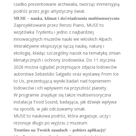
rzadko prezentowane archiwalia, tworząc immersyjną
podróż przez jego artystyczny świat.
𝐌𝐔𝐒𝐄 – 𝐧𝐚𝐮𝐤𝐚, 𝐤𝐥𝐢𝐦𝐚𝐭 𝐢 𝐝𝐨ś𝐰𝐢𝐚𝐝𝐜𝐳𝐞𝐧𝐢𝐚 𝐦𝐮𝐥𝐭𝐢𝐬𝐞𝐧𝐬𝐨𝐫𝐲𝐜𝐳𝐧𝐞
Zaprojektowane przez Renzo Piano, MUSE to
wizytówka Trydentu i jedno z najbardziej
innowacyjnych muzeów nauki we włoskich Alpach.
Interaktywne ekspozycje łączą naukę, naturę i
ekologię, kładąc szczególny nacisk na tematykę zmian
klimatycznych i ochrony środowiska. Do 11 stycznia
2026 można oglądać przejmujące zdjęcia lodowców
autorstwa Sebastião Salgado oraz wystawę From Ice
to Us, prezentującą wyniki badań nad topnieniem
lodowców i ich wpływem na przyszłość planety.
W programie znajduje się także multisensoryczna
instalacja Food Sound, badająca, jak dźwięk wpływa
na sposób, w jaki odczuwamy smak.
MUSE to naukowa podróż, która angażuje, uczy i
rezonuje długo po wyjściu z muzeum.
𝐓𝐫𝐞𝐧𝐭𝐢𝐧𝐨 𝐧𝐚 𝐓𝐰𝐨𝐢𝐜𝐡 𝐳𝐚𝐬𝐚𝐝𝐚𝐜𝐡 – 𝐩𝐨𝐛𝐢𝐞𝐫𝐳 𝐚𝐩𝐥𝐢𝐤𝐚𝐜𝐣ę!