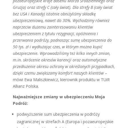
pozaeuropejskie kraje Basenu Morza Śródziemnego oraz
Gruzja) oraz strefy C (cały świat). Dla strefy B (cały świat
bez USA i Kanady) istotnie obniżyliśmy składkę
ubezpieczeniową, nawet do 30%. Wychodzimy również
naprzeciw dużemu zainteresowaniu klientów
ubezpieczeniem z tytułu rezygnacji, opóźnienia i
przerwania podróży, podnosząc sumę ubezpieczenia do
50 tys. zł i wydłużając czas, w którym można kupić
ubezpieczenie. Wprowadziliśmy też kilka innych zmian,
m.in. skrócenie okresów karencji oraz automatyczne
przedłużenie okresu ochrony w określonych przypadkach,
dzięki czemu zwiększamy komfort naszych klientów
–
mówi Ewa Maliszkiewicz, kierownik produktu w TUiR
Allianz Polska.
Najważniejsze zmiany w ubezpieczeniu Moja
Podróż:
podwyższenie sum ubezpieczenia w podróży
zagranicznej w strefach A (Europa i pozaeuropejskie