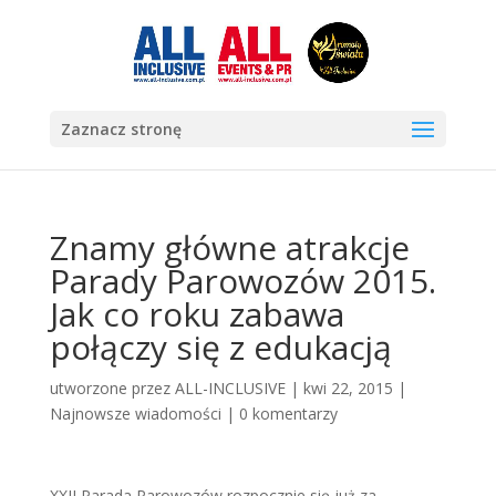
Zaznacz stronę
Znamy główne atrakcje
Parady Parowozów 2015.
Jak co roku zabawa
połączy się z edukacją
utworzone przez
ALL-INCLUSIVE
|
kwi 22, 2015
|
Najnowsze wiadomości
|
0 komentarzy
XXII Parada Parowozów rozpocznie się już za