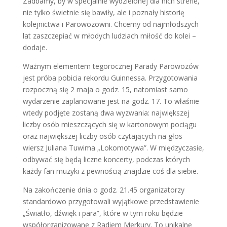
Zadbamy, by w specjalnie wydzielonej dla nich strefie,
nie tylko świetnie się bawiły, ale i poznały historię
kolejnictwa i Parowozowni. Chcemy od najmłodszych
lat zaszczepiać w młodych ludziach miłość do kolei –
dodaje.
Ważnym elementem tegorocznej Parady Parowozów
jest próba pobicia rekordu Guinnessa. Przygotowania
rozpoczną się 2 maja o godz. 15, natomiast samo
wydarzenie zaplanowane jest na godz. 17. To właśnie
wtedy podjęte zostaną dwa wyzwania: największej
liczby osób mieszczących się w kartonowym pociągu
oraz największej liczby osób czytających na głos
wiersz Juliana Tuwima „Lokomotywa”. W międzyczasie,
odbywać się będą liczne koncerty, podczas których
każdy fan muzyki z pewnością znajdzie coś dla siebie.
Na zakończenie dnia o godz. 21.45 organizatorzy
standardowo przygotowali wyjątkowe przedstawienie
„Światło, dźwięk i para”, które w tym roku będzie
współorganizowane z Radiem Merkury. To unikalne