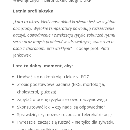
Wewnętrznych i Gerontokardiologii CMKP
Letnia profilaktyka
„
Lato to okres, kiedy nasz układ krążenia jest szczególnie
obciążony. Wysokie temperatury powodują rozszerzenie
naczyń, odwodnienie i zwiększają ryzyko zaburzeń rytmu
serca oraz innych problemów zdrowotnych, zwłaszcza u
osób z chorobami przewlekłymi”
– dodaje prof. Piotr
Jankowski.
Lato to dobry moment, aby:
Umówić się na kontrolę u lekarza POZ
Zrobić podstawowe badania (EKG, morfologia,
cholesterol, glukoza)
zapytać o ocenę ryzyka sercowo-naczyniowego
Skonsultować leki – czy nadal są odpowiednie?
Sprawdzić, czy możesz rozpocząć telerehabilitację
I wreszcie: zacząć się ruszać – nie tylko dla sylwetki,
a przede wszystkim dla serca