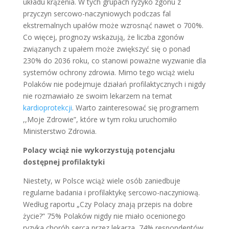
układu krążenia. W tych grupach ryzyko zgonu z
przyczyn sercowo-naczyniowych podczas fal
ekstremalnych upałów może wzrosnąć nawet o 700%.
Co więcej, prognozy wskazują, że liczba zgonów
związanych z upałem może zwiększyć się o ponad
230% do 2036 roku, co stanowi poważne wyzwanie dla
systemów ochrony zdrowia. Mimo tego wciąż wielu
Polaków nie podejmuje działań profilaktycznych i nigdy
nie rozmawiało ze swoim lekarzem na temat
kardioprotekcji
. Warto zainteresować się programem
,,Moje Zdrowie”, które w tym roku uruchomiło
Ministerstwo Zdrowia.
Polacy wciąż nie wykorzystują potencjału
dostępnej profilaktyki
Niestety, w Polsce wciąż wiele osób zaniedbuje
regularne badania i profilaktykę sercowo-naczyniową.
Według raportu „Czy Polacy znają przepis na dobre
życie?” 75% Polaków nigdy nie miało ocenionego
ryzyka chorób serca przez lekarza, 74% respondentów