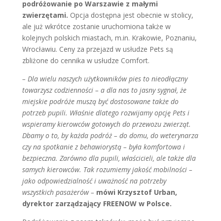
podróżowanie po Warszawie z małymi
zwierzętami.
Opcja dostępna jest obecnie w stolicy,
ale już wkrótce zostanie uruchomiona także w
kolejnych polskich miastach, m.in. Krakowie, Poznaniu,
Wrocławiu. Ceny za przejazd w usłudze Pets są
zbliżone do cennika w usłudze Comfort.
– Dla wielu naszych użytkowników pies to nieodłączny
towarzysz codzienności – a dla nas to jasny sygnał, że
miejskie podróże muszą być dostosowane także do
potrzeb pupili. Właśnie dlatego rozwijamy opcję Pets i
wspieramy kierowców gotowych do przewozu zwierząt.
Dbamy o to, by każda podróż – do domu, do weterynarza
czy na spotkanie z behawiorystą – była komfortowa i
bezpieczna. Zarówno dla pupili, właścicieli, ale także dla
samych kierowców. Tak rozumiemy jakość mobilności –
jako odpowiedzialność i uważność na potrzeby
wszystkich pasażerów –
mówi Krzysztof Urban,
dyrektor zarządzający FREENOW w Polsce.