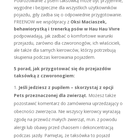
Podróżowanie z psem taksówką może być przyjemne,
wygodne i bezpieczne dla wszystkich użytkowników
pojazdu, gdy zadba się o odpowiednie przygotowanie.
FREENOW we współpracy z
Oksi Maciaszek,
behawiorystką i trenerką psów w Hau Hau Vivre
podpowiadają, jak zadbać o komfortowe warunki
przejazdu, zarówno dla czworonogów, ich właścicieli,
ale także dla samych kierowców, którzy potrzebują
skupienia podczas kierowania pojazdem.
5 porad, jak przygotować się do przejazdów
taksówką z czworonogiem:
Jeśli jedziesz z pupilem
–
skorzystaj z opcji
Pets przeznaczonej dla zwierząt.
Możesz także
pozostawić komentarz do zamówienia uprzedzający o
obecności zwierzęcia. Nie wszyscy kierowcy wyrażają
zgodę na przewóz małych zwierząt, m.in. z powodu
alergii lub obawy przed chaosem i dekoncentracją
podczas jazdy.
Pamiętaj, że taksówka to pojazd