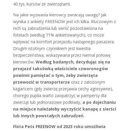
40 tys. kursów ze zwierzętami.
Na jakie wyzwania kierowcy zwracają uwagę? Jak
wynika z ankiety FREENOW jest ich kilka. Kluczowym z
nich są zabrudzenia lub sierść pozostawiona na
fotelach (według 71% ankietowanych), co może
wpływać na komfort przejazdu następnego pasażera.
Drugim istotnym czynnikiem jest kwestia
bezpieczeństwa, wskazywana przez niemal połowę
kierowców.
Według badanych, decydując się na
przejazd taksówką właściciele czworonogów
powinni pamiętać o tym, żeby zwierzęta
przewozić w transporterze
oraz z założonym
kagańcem (gdy zwierzę przejawia cechy agresywne),
chorego pupila warto zaopatrzyć w pampersy dla
zwierząt lub jednorazowe podkłady,
a po dojechaniu
na miejsce należałoby wyczyścić kanapę z sierści
lub innych powstałych zabrudzeń.
Flota Pets FREENOW od 2023 roku umożliwia