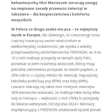
behawiorystką Oksi Maciaszek zwracają uwagę
na niepisane zasady przewozu zwierząt w
taksówce – dla bezpieczeństwa i komfortu
wszystkich.
W Polsce co druga osoba ma psa – to najwyższy
wynik w Europie
.
Nic dziwnego, że czworonogi coraz
częściej towarzyszą swoim właścicielom w
wielkomiejskiej codzienności. Jak wynika z ankiety
przeprowadzonej wśród kierowców FREENOW, aż 4 na
10 z nich realizuje przejazdy w ramach opcji Pets,
ponieważ w pełni rozumieją właścicieli, którzy mają
potrzebę zamówienia przejazdu ze swoim pupilem, a
30% robi to z czystej miłości do zwierząt. Najczęściej
taksówką podróżują psy (85%) oraz koty (68%),
czasami zdarzają się także inne mniejsze zwierzęta.
36% kierowców wskazało, że realizuje takie kursy kilka
razy w miesiącu – większość z nich (76%) to przejazdy
do lekarza weterynarii. Od stycznia 2024 r. kierowcy
współpracujący z FREENOW zrealizowali łącznie ponad