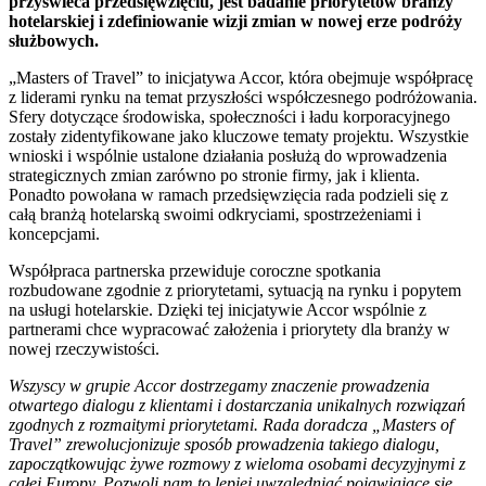
przyświeca przedsięwzięciu, jest badanie priorytetów branży
hotelarskiej i zdefiniowanie wizji zmian w nowej erze podróży
służbowych.
„Masters of Travel” to inicjatywa Accor, która obejmuje współpracę
z liderami rynku na temat przyszłości współczesnego podróżowania.
Sfery dotyczące środowiska, społeczności i ładu korporacyjnego
zostały zidentyfikowane jako kluczowe tematy projektu. Wszystkie
wnioski i wspólnie ustalone działania posłużą do wprowadzenia
strategicznych zmian zarówno po stronie firmy, jak i klienta.
Ponadto powołana w ramach przedsięwzięcia rada podzieli się z
całą branżą hotelarską swoimi odkryciami, spostrzeżeniami i
koncepcjami.
Współpraca partnerska przewiduje coroczne spotkania
rozbudowane zgodnie z priorytetami, sytuacją na rynku i popytem
na usługi hotelarskie. Dzięki tej inicjatywie Accor wspólnie z
partnerami chce wypracować założenia i priorytety dla branży w
nowej rzeczywistości.
Wszyscy w grupie Accor dostrzegamy znaczenie prowadzenia
otwartego dialogu z klientami i dostarczania unikalnych rozwiązań
zgodnych z rozmaitymi priorytetami. Rada doradcza „Masters of
Travel” zrewolucjonizuje sposób prowadzenia takiego dialogu,
zapoczątkowując żywe rozmowy z wieloma osobami decyzyjnymi z
całej Europy. Pozwoli nam to lepiej uwzględniać pojawiające się