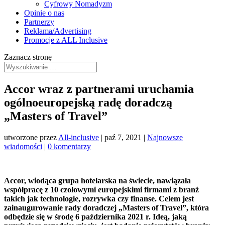
Cyfrowy Nomadyzm
Opinie o nas
Partnerzy
Reklama/Advertising
Promocje z ALL Inclusive
Zaznacz stronę
Accor wraz z partnerami uruchamia
ogólnoeuropejską radę doradczą
„Masters of Travel”
utworzone przez
All-inclusive
|
paź 7, 2021
|
Najnowsze
wiadomości
|
0 komentarzy
Accor, wiodąca grupa hotelarska na świecie, nawiązała
współpracę z 10 czołowymi europejskimi firmami z branż
takich jak technologie, rozrywka czy finanse. Celem jest
zainaugurowanie rady doradczej „Masters of Travel”, która
odbędzie się w środę 6 października 2021 r. Ideą, jaką