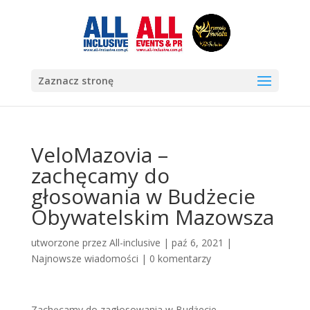
Zaznacz stronę
VeloMazovia –
zachęcamy do
głosowania w Budżecie
Obywatelskim Mazowsza
utworzone przez
All-inclusive
|
paź 6, 2021
|
Najnowsze wiadomości
|
0 komentarzy
Zachęcamy do zagłosowania w Budżecie