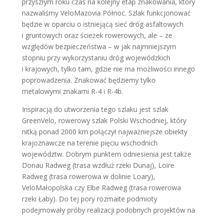
przyszłym roku czas na kolejny etap znakowania, który
nazwaliśmy VeloMazovia Północ. Szlak funkcjonować
będzie w oparciu o istniejącą sieć dróg asfaltowych
i gruntowych oraz ścieżek rowerowych, ale – ze
względów bezpieczeństwa – w jak najmniejszym
stopniu przy wykorzystaniu dróg wojewódzkich
i krajowych, tylko tam, gdzie nie ma możliwości innego
poprowadzenia. Znakować będziemy tylko
metalowymi znakami R-4 i R-4b.
Inspiracją do utworzenia tego szlaku jest szlak
GreenVelo, rowerowy szlak Polski Wschodniej, który
nitką ponad 2000 km połączył najważniejsze obiekty
krajoznawcze na terenie pięciu wschodnich
województw. Dobrym punktem odniesienia jest także
Donau Radweg (trasa wzdłuż rzeki Dunaj), Loire
Radweg (trasa rowerowa w dolinie Loary),
VeloMałopolska czy Elbe Radweg (trasa rowerowa
rzeki Łaby). Do tej pory rozmaite podmioty
podejmowały próby realizacji podobnych projektów na