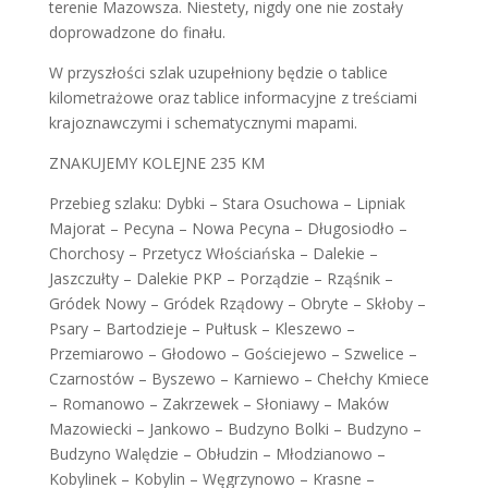
terenie Mazowsza. Niestety, nigdy one nie zostały
doprowadzone do finału.
W przyszłości szlak uzupełniony będzie o tablice
kilometrażowe oraz tablice informacyjne z treściami
krajoznawczymi i schematycznymi mapami.
ZNAKUJEMY KOLEJNE 235 KM
Przebieg szlaku: Dybki – Stara Osuchowa – Lipniak
Majorat – Pecyna – Nowa Pecyna – Długosiodło –
Chorchosy – Przetycz Włościańska – Dalekie –
Jaszczułty – Dalekie PKP – Porządzie – Rząśnik –
Gródek Nowy – Gródek Rządowy – Obryte – Skłoby –
Psary – Bartodzieje – Pułtusk – Kleszewo –
Przemiarowo – Głodowo – Gościejewo – Szwelice –
Czarnostów – Byszewo – Karniewo – Chełchy Kmiece
– Romanowo – Zakrzewek – Słoniawy – Maków
Mazowiecki – Jankowo – Budzyno Bolki – Budzyno –
Budzyno Walędzie – Obłudzin – Młodzianowo –
Kobylinek – Kobylin – Węgrzynowo – Krasne –