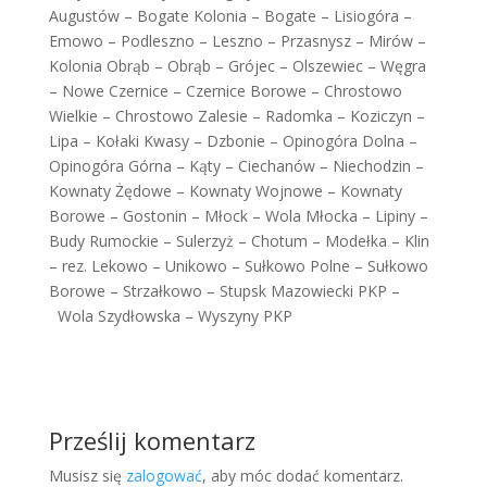
Augustów – Bogate Kolonia – Bogate – Lisiogóra –
Emowo – Podleszno – Leszno – Przasnysz – Mirów –
Kolonia Obrąb – Obrąb – Grójec – Olszewiec – Węgra
– Nowe Czernice – Czernice Borowe – Chrostowo
Wielkie – Chrostowo Zalesie – Radomka – Koziczyn –
Lipa – Kołaki Kwasy – Dzbonie – Opinogóra Dolna –
Opinogóra Górna – Kąty – Ciechanów – Niechodzin –
Kownaty Żędowe – Kownaty Wojnowe – Kownaty
Borowe – Gostonin – Młock – Wola Młocka – Lipiny –
Budy Rumockie – Sulerzyż – Chotum – Modełka – Klin
– rez. Lekowo – Unikowo – Sułkowo Polne – Sułkowo
Borowe – Strzałkowo – Stupsk Mazowiecki PKP –
Wola Szydłowska – Wyszyny PKP
Prześlij komentarz
Musisz się
zalogować
, aby móc dodać komentarz.