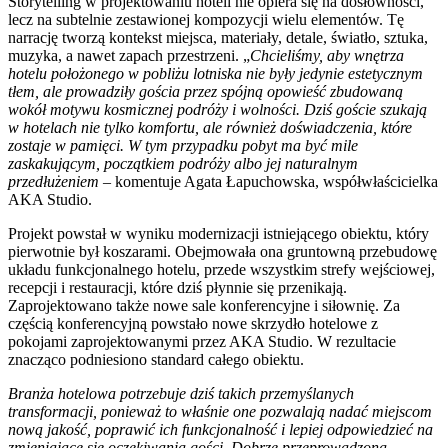
Storytelling w projektowaniu hoteli nie opiera się na dosłowności,
lecz na subtelnie zestawionej kompozycji wielu elementów. Tę
narrację tworzą kontekst miejsca, materiały, detale, światło, sztuka,
muzyka, a nawet zapach przestrzeni. „
Chcieliśmy, aby wnętrza
hotelu położonego w pobliżu lotniska nie były jedynie estetycznym
tłem, ale prowadziły gościa przez spójną opowieść zbudowaną
wokół motywu kosmicznej podróży i wolności. Dziś goście szukają
w hotelach nie tylko komfortu, ale również doświadczenia, które
zostaje w pamięci. W tym przypadku pobyt ma być mile
zaskakującym, początkiem podróży albo jej naturalnym
przedłużeniem
– komentuje Agata Łapuchowska, współwłaścicielka
AKA Studio.
Projekt powstał w wyniku modernizacji istniejącego obiektu, który
pierwotnie był koszarami. Obejmowała ona gruntowną przebudowę
układu funkcjonalnego hotelu, przede wszystkim strefy wejściowej,
recepcji i restauracji, które dziś płynnie się przenikają.
Zaprojektowano także nowe sale konferencyjne i siłownię. Za
częścią konferencyjną powstało nowe skrzydło hotelowe z
pokojami zaprojektowanymi przez AKA Studio. W rezultacie
znacząco podniesiono standard całego obiektu.
Branża hotelowa potrzebuje dziś takich przemyślanych
transformacji, ponieważ to właśnie one pozwalają nadać miejscom
nową jakość, poprawić ich funkcjonalność i lepiej odpowiedzieć na
zmieniające się oczekiwania gości. Dobrze przeprowadzona