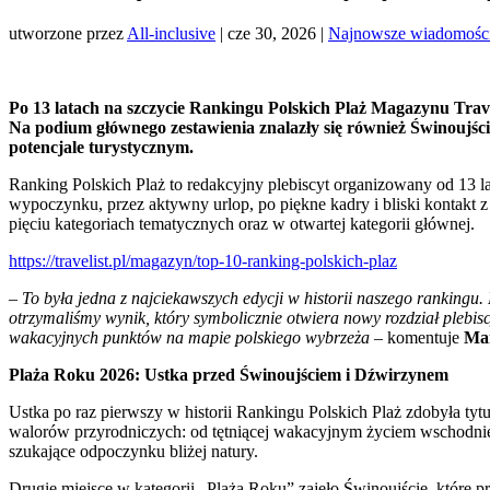
utworzone przez
All-inclusive
|
cze 30, 2026
|
Najnowsze wiadomośc
Po 13 latach na szczycie Rankingu Polskich Plaż Magazynu Travel
Na podium głównego zestawienia znalazły się również Świnoujśc
potencjale turystycznym.
Ranking Polskich Plaż to redakcyjny plebiscyt organizowany od 13 l
wypoczynku, przez aktywny urlop, po piękne kadry i bliski kontakt 
pięciu kategoriach tematycznych oraz w otwartej kategorii głównej.
https://travelist.pl/magazyn/top-10-ranking-polskich-plaz
–
To była jedna z najciekawszych edycji w historii naszego rankingu
otrzymaliśmy wynik, który symbolicznie otwiera nowy rozdział plebiscy
wakacyjnych punktów na mapie polskiego wybrzeża
– komentuje
Mar
Plaża Roku 2026: Ustka przed Świnoujściem i Dźwirzynem
Ustka po raz pierwszy w historii Rankingu Polskich Plaż zdobyła tyt
walorów przyrodniczych: od tętniącej wakacyjnym życiem wschodniej 
szukające odpoczynku bliżej natury.
Drugie miejsce w kategorii „Plaża Roku” zajęło Świnoujście, które