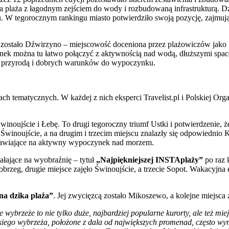
 plaża z łagodnym zejściem do wody i rozbudowaną infrastrukturą. Dz
u. W tegorocznym rankingu miasto potwierdziło swoją pozycję, zajmuj
u zostało Dźwirzyno – miejscowość doceniona przez plażowiczów jako b
ek można tu łatwo połączyć z aktywnością nad wodą, dłuższymi spac
z przyrodą i dobrych warunków do wypoczynku.
ach tematycznych. W każdej z nich eksperci Travelist.pl i Polskiej Or
winoujście i Łebę. To drugi tegoroczny triumf Ustki i potwierdzenie,
winoujście, a na drugim i trzecim miejscu znalazły się odpowiednio Ko
 stawiające na aktywny wypoczynek nad morzem.
ałające na wyobraźnię – tytuł
„Najpiękniejszej INSTAplaży”
po raz 
obrzeg, drugie miejsce zajęło Świnoujście, a trzecie Sopot. Wakacyjna 
na dzika plaża”
. Jej zwycięzcą zostało Mikoszewo, a kolejne miejsca z
wybrzeże to nie tylko duże, najbardziej popularne kurorty, ale też miej
iego wybrzeża, położone z dala od największych promenad, często wyma