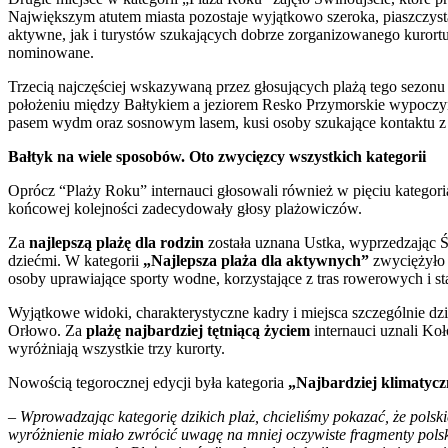
Największym atutem miasta pozostaje wyjątkowo szeroka, piaszczysta
aktywne, jak i turystów szukających dobrze zorganizowanego kurort
nominowane.
Trzecią najczęściej wskazywaną przez głosujących plażą tego sezon
położeniu między Bałtykiem a jeziorem Resko Przymorskie wypoczyn
pasem wydm oraz sosnowym lasem, kusi osoby szukające kontaktu 
Bałtyk na wiele sposobów. Oto zwycięzcy wszystkich kategorii
Oprócz “Plaży Roku” internauci głosowali również w pięciu kategori
końcowej kolejności zadecydowały głosy plażowiczów.
Za
najlepszą plażę dla rodzin
została uznana Ustka, wyprzedzając Ś
dziećmi. W kategorii
„Najlepsza plaża dla aktywnych”
zwyciężyło Ś
osoby uprawiające sporty wodne, korzystające z tras rowerowych i
Wyjątkowe widoki, charakterystyczne kadry i miejsca szczególnie dzi
Orłowo. Za
plażę najbardziej tętniącą życiem
internauci uznali Koł
wyróżniają wszystkie trzy kurorty.
Nowością tegorocznej edycji była kategoria
„Najbardziej klimatycz
–
Wprowadzając kategorię dzikich plaż, chcieliśmy pokazać, że polskie 
wyróżnienie miało zwrócić uwagę na mniej oczywiste fragmenty polsk