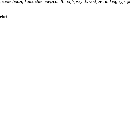
zanie budzą konkretne miejsca. To najlepszy dowód, że ranking żyje 
list