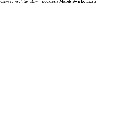
głosem samych turystów
– podkreśla
Marek Świrkowicz z