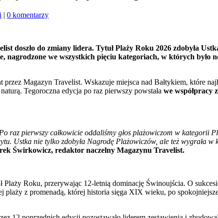
i
|
0 komentarzy
ist doszło do zmiany lidera. Tytuł Plaży Roku 2026 zdobyła Ustka,
ie, nagrodzone we wszystkich pięciu kategoriach, w których był
at przez Magazyn Travelist. Wskazuje miejsca nad Bałtykiem, które na
z naturą. Tegoroczna edycja po raz pierwszy powstała
we współpracy z
. Po raz pierwszy całkowicie oddaliśmy głos plażowiczom w kategorii P
tu. Ustka nie tylko zdobyła Nagrodę Plażowiczów, ale też wygrała w kat
ek Świrkowicz, redaktor naczelny Magazynu Travelist.
uł Plaży Roku, przerywając 12-letnią dominację Świnoujścia. O sukcesi
plaży z promenadą, której historia sięga XIX wieku, po spokojniejsze
 przez 12 poprzednich edycji pozostawało liderem zestawienia i zbud