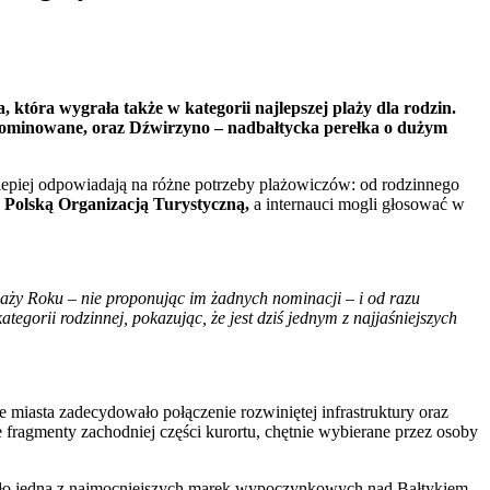
 która wygrała także w kategorii najlepszej plaży dla rodzin.
o nominowane, oraz Dźwirzyno – nadbałtycka perełka o dużym
jlepiej odpowiadają na różne potrzeby plażowiczów: od rodzinnego
 Polską Organizacją Turystyczną,
a internauci mogli głosować w
laży Roku – nie proponując im żadnych nominacji – i od razu
egorii rodzinnej, pokazując, że jest dziś jednym z najjaśniejszych
e miasta zadecydowało połączenie rozwiniętej infrastruktury oraz
 fragmenty zachodniej części kurortu, chętnie wybierane przez osoby
owało jedną z najmocniejszych marek wypoczynkowych nad Bałtykiem.