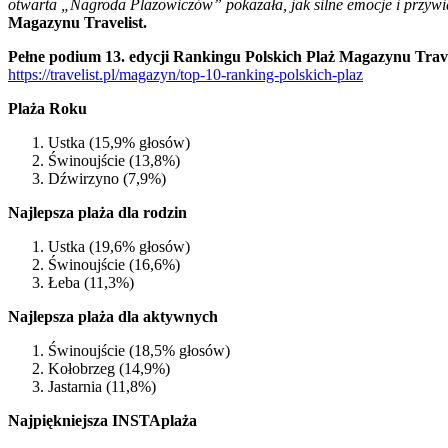
otwarta „Nagroda Plażowiczów” pokazała, jak silne emocje i przywią
Magazynu Travelist.
Pełne podium 13. edycji Rankingu Polskich Plaż Magazynu Trave
https://travelist.pl/magazyn/top-10-ranking-polskich-plaz
Plaża Roku
Ustka (15,9% głosów)
Świnoujście (13,8%)
Dźwirzyno (7,9%)
Najlepsza plaża dla rodzin
Ustka (19,6% głosów)
Świnoujście (16,6%)
Łeba (11,3%)
Najlepsza plaża dla aktywnych
Świnoujście (18,5% głosów)
Kołobrzeg (14,9%)
Jastarnia (11,8%)
Najpiękniejsza INSTAplaża