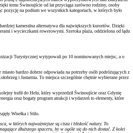
ięki temu Świnoujście od lat przyciąga zarówno rodziny, osoby
ąc pozycję na podium we wszystkich kategoriach, w których było
ardziej kameralna alternatywa dla największych kurortów. Dzięki
erami i wycieczkami rowerowymi. Szeroka plaża, oddzielona od lądu
ganizacji Turystycznej wytypowali po 10 nominowanych miejsc, a o
 że miasto bardzo dobrze odpowiada na potrzeby osób podróżujących z
łobrzeg i Jastarnia. To miejsca szczególnie chętnie wybierane przez
kolejny trafił do Helu, który wyprzedził Świnoujście oraz Gdynię
energia oraz bogaty program atrakcji i wydarzeń to elementy, które
ajęły Wisełka i Stilo.
sca, w których najważniejsze są cisza i bliskość natury. To
gające dłuższego spaceru, by w ogóle się do nich dostać. Z kolei