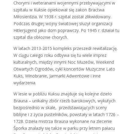
Chorymi i weteranami wojennymi przebywającymi w
szpitalu w Kuksie opiekował się zakon Bractwa
Miłosierdzia. W 1938 r. szpital został zlikwidowany.
Podczas drugiej wojny światowej służył organizacji
Hitlerjugend jako dom poprawczy. Po 1945 r. działał tu
szpital dla obłożnie chorych.
W latach 2013-2015 kompleks przeszedł rewitalizację.
W ciągu całego roku odbywa się tu wiele imprez
kulturalnych, między innymi Noc Muzeów, Weekend
Otwartych Ogrodów, cykl koncertów Muzyczne Lato
Kuks, Winobranie, Jarmarki Adwentowe i inne
wydarzenia.
W lesie w pobliżu Kuksu znajduje się kolejne dzieło
Brauna – unikalny zbiór rzeźb barokowych, wykutych
bezpośrednio w skale, przedstawiających sceny
biblijne i z życia pustelników, powstały w latach 1726 –
1728. Dzieła mistrza Brauna wykonane na zlecenie
Šporka znalazły się także w parku przy letnim pałacu