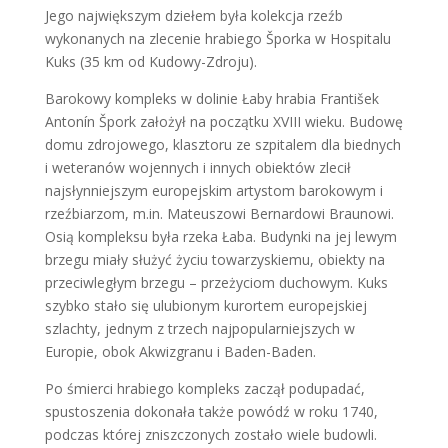
Jego największym dziełem była kolekcja rzeźb
wykonanych na zlecenie hrabiego Šporka w Hospitalu
Kuks (
35 km od Kudowy-Zdroju)
.
Barokowy kompleks w dolinie Łaby hrabia František
Antonín Špork założył na początku XVIII wieku. Budowę
domu zdrojowego, klasztoru ze szpitalem dla biednych
i weteranów wojennych i innych obiektów zlecił
najsłynniejszym europejskim artystom barokowym i
rzeźbiarzom, m.in. Mateuszowi Bernardowi Braunowi.
Osią kompleksu była rzeka Łaba. Budynki na jej lewym
brzegu miały służyć życiu towarzyskiemu, obiekty na
przeciwległym brzegu – przeżyciom duchowym. Kuks
szybko stało się ulubionym kurortem europejskiej
szlachty, jednym z trzech najpopularniejszych w
Europie, obok Akwizgranu i Baden-Baden.
Po śmierci hrabiego kompleks zaczął podupadać,
spustoszenia dokonała także powódź w roku 1740,
podczas której zniszczonych zostało wiele budowli.