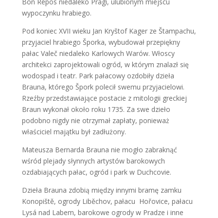
Bon Repos niedaleko Pragi, ulubionym miejscu
wypoczynku hrabiego.
Pod koniec XVII wieku Jan Kryštof Kager ze Štampachu,
przyjaciel hrabiego Šporka, wybudował przepiękny
pałac Valeč niedaleko Karlowych Warów. Włoscy
architekci zaprojektowali ogród, w którym znalazł się
wodospad i teatr. Park pałacowy ozdobiły dzieła
Brauna, którego Špork polecił swemu przyjacielowi.
Rzeźby przedstawiające postacie z mitologii greckiej
Braun wykonał około roku 1735. Za swe dzieło
podobno nigdy nie otrzymał zapłaty, ponieważ
właściciel majątku był zadłużony.
Mateusza Bernarda Brauna nie mogło zabraknąć
wśród plejady słynnych artystów barokowych
ozdabiających pałac, ogród i park w Duchcovie.
Dzieła Brauna zdobią między innymi bramę zamku
Konopiště, ogrody Liběchov, pałacu Hořovice, pałacu
Lysá nad Labem, barokowe ogrody w Pradze i inne