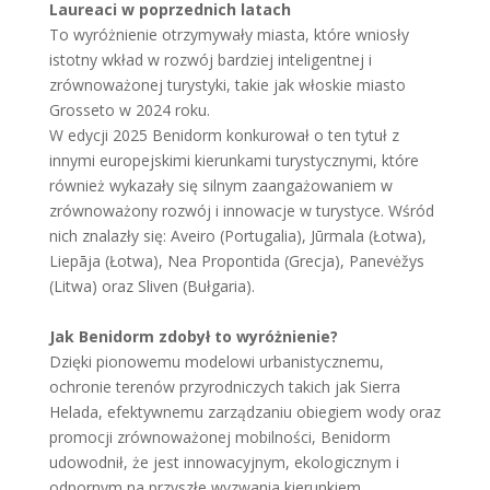
Laureaci w poprzednich latach
To wyróżnienie otrzymywały miasta, które wniosły
istotny wkład w rozwój bardziej inteligentnej i
zrównoważonej turystyki, takie jak włoskie miasto
Grosseto w 2024 roku.
W edycji 2025 Benidorm konkurował o ten tytuł z
innymi europejskimi kierunkami turystycznymi, które
również wykazały się silnym zaangażowaniem w
zrównoważony rozwój i innowacje w turystyce. Wśród
nich znalazły się: Aveiro (Portugalia), Jūrmala (Łotwa),
Liepāja (Łotwa), Nea Propontida (Grecja), Panevėžys
(Litwa) oraz Sliven (Bułgaria).
Jak Benidorm zdobył to wyróżnienie?
Dzięki pionowemu modelowi urbanistycznemu,
ochronie terenów przyrodniczych takich jak Sierra
Helada, efektywnemu zarządzaniu obiegiem wody oraz
promocji zrównoważonej mobilności, Benidorm
udowodnił, że jest innowacyjnym, ekologicznym i
odpornym na przyszłe wyzwania kierunkiem