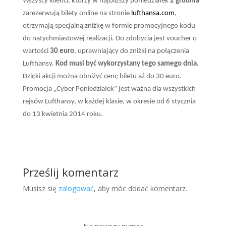
Wszyscy klienci, którzy w najbliższy poniedziałek
2 grudnia
zarezerwują bilety online na stronie
lufthansa.com
,
otrzymają specjalną zniżkę w formie promocyjnego kodu
do natychmiastowej realizacji. Do zdobycia jest voucher o
wartości
30 euro
, uprawniający do zniżki na połączenia
Lufthansy.
Kod musi być wykorzystany tego samego dnia.
Dzięki akcji można obniżyć cenę biletu aż do 30 euro.
Promocja „Cyber Poniedziałek” jest ważna dla wszystkich
rejsów Lufthansy, w każdej klasie, w okresie od 6 stycznia
do 13 kwietnia 2014 roku.
Prześlij komentarz
Musisz się
zalogować
, aby móc dodać komentarz.