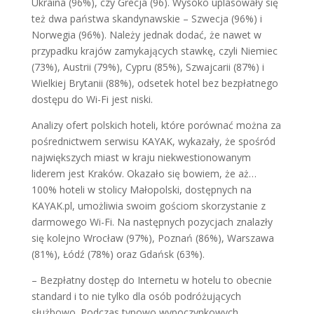
Ukraina (96%), czy Grecja (96). Wysoko uplasowały się
też dwa państwa skandynawskie – Szwecja (96%) i
Norwegia (96%). Należy jednak dodać, że nawet w
przypadku krajów zamykających stawkę, czyli Niemiec
(73%), Austrii (79%), Cypru (85%), Szwajcarii (87%) i
Wielkiej Brytanii (88%), odsetek hotel bez bezpłatnego
dostępu do Wi-Fi jest niski.
Analizy ofert polskich hoteli, które porównać można za
pośrednictwem serwisu KAYAK, wykazały, że spośród
największych miast w kraju niekwestionowanym
liderem jest Kraków. Okazało się bowiem, że aż…
100% hoteli w stolicy Małopolski, dostępnych na
KAYAK.pl, umożliwia swoim gościom skorzystanie z
darmowego Wi-Fi. Na następnych pozycjach znalazły
się kolejno Wrocław (97%), Poznań (86%), Warszawa
(81%), Łódź (78%) oraz Gdańsk (63%).
– Bezpłatny dostęp do Internetu w hotelu to obecnie
standard i to nie tylko dla osób podróżujących
służbowo. Podczas typowo wypoczynkowych