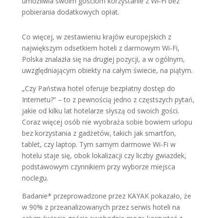
umożliwia swoim gościom korzystanie z Wi-Fi bez
pobierania dodatkowych opłat.
Co więcej, w zestawieniu krajów europejskich z
największym odsetkiem hoteli z darmowym Wi-Fi,
Polska znalazła się na drugiej pozycji, a w ogólnym,
uwzględniającym obiekty na całym świecie, na piątym.
„Czy Państwa hotel oferuje bezpłatny dostęp do
Internetu?” – to z pewnością jedno z częstszych pytań,
jakie od kilku lat hotelarze słyszą od swoich gości.
Coraz więcej osób nie wyobraża sobie bowiem urlopu
bez korzystania z gadżetów, takich jak smartfon,
tablet, czy laptop. Tym samym darmowe Wi-Fi w
hotelu staje się, obok lokalizacji czy liczby gwiazdek,
podstawowym czynnikiem przy wyborze miejsca
noclegu.
Badanie* przeprowadzone przez KAYAK pokazało, że
w 90% z przeanalizowanych przez serwis hoteli na