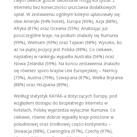
całym świecie goście swobodnie mogą korzystać z
Internetu bez konieczności uiszczania dodatkowych
opłat. W zestawieniu ogólnym kolejno uplasowały się:
obie Ameryki (94% hoteli), Europa (90%), Azja (88%),
Afryka (81%) oraz Oceania (55%). Analizując już
poszczególne kraje, na podium znalazły się Rumunia
(99%), Wietnam (99%) oraz Tajwan (98%). Wysoko, bo
aż na piątej pozycji jest Polska (98%). Co ciekawe,
najsłabiej w rankingu wypadła Australia (56%) oraz
Nowa Zelandia (59%). Na końcu zestawienia znalazło
się również sporo krajów Unii Europejskiej – Niemcy
(73%), Austria (79%), Szwajcaria (87%), Wielka Brytania
(88%) oraz Hiszpania (89%).
Według statystyk KAYAK-a dotyczących Europy, pod
względem dostępu do bezpłatnego Internetu w
hotelach, Polskę wyprzedza wyłącznie Rumunia. Co
ciekawe, równie dobrze wypadły kraje położone w
południowej oraz środkowej części kontynentu –
Słowacja (98%), Czarnogóra (97%), Czechy (97%),