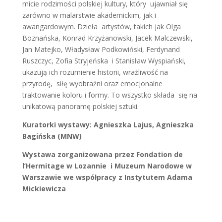
micie rodzimości polskiej kultury, który ujawniał się
zarówno w malarstwie akademickim, jak i
awangardowym. Dzieła artystów, takich jak Olga
Boznańska, Konrad Krzyżanowski, Jacek Malczewski,
Jan Matejko, Władysław Podkowiński, Ferdynand
Ruszczyc, Zofia Stryjeńska i Stanisław Wyspiański,
ukazują ich rozumienie historii, wrażliwość na
przyrodę, siłę wyobraźni oraz emocjonalne
traktowanie koloru i formy. To wszystko składa się na
unikatową panoramę polskiej sztuki.
Kuratorki wystawy: Agnieszka Lajus, Agnieszka
Bagińska (MNW)
Wystawa zorganizowana przez Fondation de
l’Hermitage w Lozannie i Muzeum Narodowe w
Warszawie we współpracy z Instytutem Adama
Mickiewicza