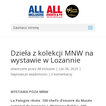
Zaznacz stronę
Dzieła z kolekcji MNW na
wystawie w Lozannie
utworzone przez
All-inclusive
|
cze 26, 2025
|
Najnowsze wiadomości
|
0 komentarzy
WYSTAWA POZA MNW
La Pologne rêvée. 100 chefs-d’oeuvre du Musée
national de Varsovie / Wyśniona Polska. 100