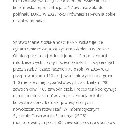
mistrzostwa świata, gdzie dotarła do ćwierćfinału. Z
kolei męska reprezentacja U-17 awansowała do
półfinału EURO w 2023 roku i również zapewniła sobie
udział w mundialu.
Sprawozdanie z działalności PZPN wskazuje, że
dynamicznie rozwija się system szkolenia w Polsce.
Obok reprezentacji A funkcjonuje 16 reprezentacji
młodzieżowych – w tym sześć żeńskich – wspieranych
przez sztaby liczące łącznie 170 osób. W 2024 roku
przeprowadzono 110 akcji szkoleniowych i rozegrano
140 meczów międzypaństwowych, z udziałem 290
zawodników i 160 zawodniczek. Proces ten koordynuje
ośmiu administratorów, a reprezentacja A kobiet
korzysta z coraz bardziej profesjonalnych i
nowoczesnych rozwiązań. W Informatycznym
Systemie Obserwacji i Skautingu (ISOS)
monitorowanych jest 6500 zawodniczek i zawodników.