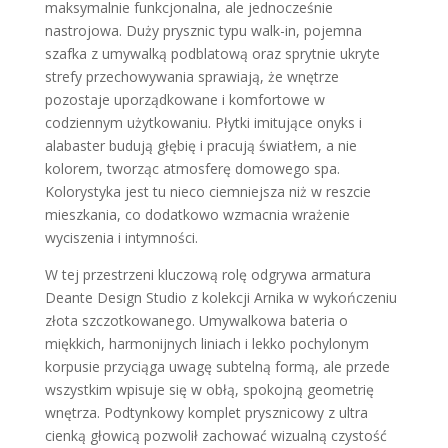
maksymalnie funkcjonalna, ale jednocześnie
nastrojowa. Duży prysznic typu walk-in, pojemna
szafka z umywalką podblatową oraz sprytnie ukryte
strefy przechowywania sprawiają, że wnętrze
pozostaje uporządkowane i komfortowe w
codziennym użytkowaniu. Płytki imitujące onyks i
alabaster budują głębię i pracują światłem, a nie
kolorem, tworząc atmosferę domowego spa.
Kolorystyka jest tu nieco ciemniejsza niż w reszcie
mieszkania, co dodatkowo wzmacnia wrażenie
wyciszenia i intymności.
W tej przestrzeni kluczową rolę odgrywa armatura
Deante Design Studio z kolekcji Arnika w wykończeniu
złota szczotkowanego. Umywalkowa bateria o
miękkich, harmonijnych liniach i lekko pochylonym
korpusie przyciąga uwagę subtelną formą, ale przede
wszystkim wpisuje się w obłą, spokojną geometrię
wnętrza. Podtynkowy komplet prysznicowy z ultra
cienką głowicą pozwolił zachować wizualną czystość