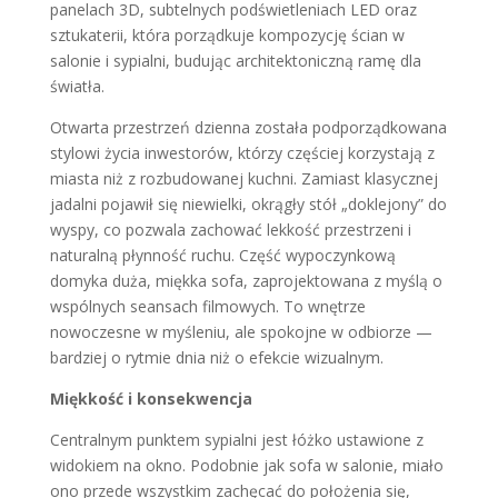
panelach 3D, subtelnych podświetleniach LED oraz
sztukaterii, która porządkuje kompozycję ścian w
salonie i sypialni, budując architektoniczną ramę dla
światła.
Otwarta przestrzeń dzienna została podporządkowana
stylowi życia inwestorów, którzy częściej korzystają z
miasta niż z rozbudowanej kuchni. Zamiast klasycznej
jadalni pojawił się niewielki, okrągły stół „doklejony” do
wyspy, co pozwala zachować lekkość przestrzeni i
naturalną płynność ruchu. Część wypoczynkową
domyka duża, miękka sofa, zaprojektowana z myślą o
wspólnych seansach filmowych. To wnętrze
nowoczesne w myśleniu, ale spokojne w odbiorze —
bardziej o rytmie dnia niż o efekcie wizualnym.
Miękkość i konsekwencja
Centralnym punktem sypialni jest łóżko ustawione z
widokiem na okno. Podobnie jak sofa w salonie, miało
ono przede wszystkim zachęcać do położenia się,