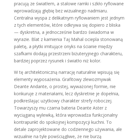
pracują ze światłem, a stalowe ramki i szkło ryflowane
wprowadzają głębię bez wizualnego nadmiaru.
Centralna wyspa z delikatnym ryflowaniem jest jednym
z tych elementów, które odkrywa się dopiero z bliska
— dyskretna, a jednocześnie bardzo świadoma w
wyrazie. Blat z kamienia Taj Mahal ociepla stonowaną
paletę, a płytki imitujące onyks na ścianie między
szafkami dodają przestrzeni biżuteryjnego charakteru,
bardziej poprzez rysunek i światło niż kolor.
W tę architektoniczną narrację naturalnie wpisują się
elementy wyposażenia. Grafitowy zlewozmywak
Deante Andante, o prostej, wyważonej formie, nie
konkuruje z materiałami, lecz dyskretnie je dopełnia,
podkreślając użytkowy charakter strefy roboczej.
Towarzyszy mu czarna bateria Deante Aster z
wyciąganą wylewką, która wprowadza funkcjonalny
kontrapunkt do spokojnej kompozycji kuchni. To
detale zaprojektowane do codziennego używania, ale
wizualnie na tyle powściągliwe, że nie burzą