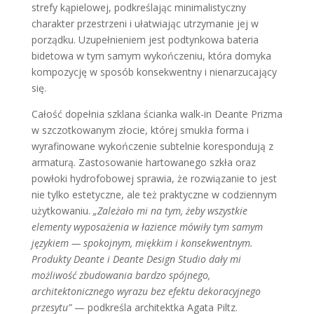
strefy kąpielowej, podkreślając minimalistyczny
charakter przestrzeni i ułatwiając utrzymanie jej w
porządku. Uzupełnieniem jest podtynkowa bateria
bidetowa w tym samym wykończeniu, która domyka
kompozycję w sposób konsekwentny i nienarzucający
się.
Całość dopełnia szklana ścianka walk-in Deante Prizma
w szczotkowanym złocie, której smukła forma i
wyrafinowane wykończenie subtelnie korespondują z
armaturą. Zastosowanie hartowanego szkła oraz
powłoki hydrofobowej sprawia, że rozwiązanie to jest
nie tylko estetyczne, ale też praktyczne w codziennym
użytkowaniu.
„Zależało mi na tym, żeby wszystkie
elementy wyposażenia w łazience mówiły tym samym
językiem — spokojnym, miękkim i konsekwentnym.
Produkty Deante i Deante Design Studio dały mi
możliwość zbudowania bardzo spójnego,
architektonicznego wyrazu bez efektu dekoracyjnego
przesytu”
— podkreśla architektka Agata Piltz.