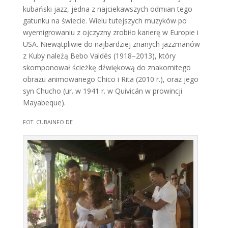
kubański jazz, jedna z najciekawszych odmian tego
gatunku na świecie. Wielu tutejszych muzyków po
wyemigrowaniu z ojczyzny zrobiło karierę w Europie i
USA. Niewątpliwie do najbardziej znanych jazzmanów
z Kuby należą Bebo Valdés (1918–2013), który
skomponował ścieżkę dźwiękową do znakomitego
obrazu animowanego Chico i Rita (2010 r.), oraz jego
syn Chucho (ur. w 1941 r. w Quivicán w prowincji
Mayabeque).
FOT. CUBAINFO.DE