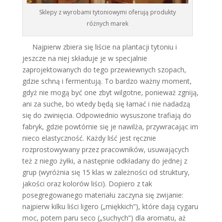
Sklepy z wyrobami tytoniowymi oferują produkty
różnych marek
Najpierw zbiera się liście na plantacji tytoniu i
jeszcze na niej składuje je w specjalnie
zaprojektowanych do tego przewiewnych szopach,
gdzie schną i fermentują. To bardzo ważny moment,
gdyż nie mogą być one zbyt wilgotne, ponieważ zgniją,
ani za suche, bo wtedy będą się łamać i nie nadadzą
się do zwinięcia. Odpowiednio wysuszone trafiają do
fabryk, gdzie powtórnie się je nawilża, przywracając im
nieco elastyczność. Każdy liść jest ręcznie
rozprostowywany przez pracowników, usuwających
też z niego żyłki, a następnie odkładany do jednej z
grup (wyróżnia się 15 klas w zależności od struktury,
jakości oraz kolorów liści). Dopiero z tak
posegregowanego materiału zaczyna się zwijanie:
najpierw kilku liści ligero („miękkich”), które dają cygaru
moc, potem paru seco („suchych”) dla aromatu, aż