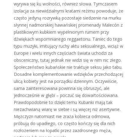
wyrywa się ku wolności, również słowa. Tymczasem
izolacja za niewidzialnymi kratami reżimu powoduje, że
często jedyną rozrywką pozostaje siedzenie na murku
słynnej nadmorskiej hawańskiej promenady Malecón z
plastikowym kubkiem wypełnionym rumem przy
dźwiękach wspomnianego reggaetonu. Taniec do tego
typu muzyki, imitujący ruchy aktu seksualnego, wciąż w
Europie i wielu innych częściach świata uchodzi za
obsceniczny, tutaj jednak nie widzi się w nim nic złego.
Społeczeństwo kubańskie nie traktuje seksu jako tabu.
Dosadne komplementowanie wdzięków przechodzącej
ulicą kobiety jest na porządku dziennym. Oczywiście,
sama zainteresowana powinna się obruszyć, ale
jednocześnie w głębi – poczuć się dowartościowana.
Prawdopodobnie to dzięki temu Kubanki mają tak
niezachwianą wiarę w siebie i są więcej niż asertywne.
Mężczyzn natomiast nie zraża kobieca odmowa,
próbują do upadłego, co często kończy się dla nich
rozłożeniem na łopatki przez zazdrosnego męża,