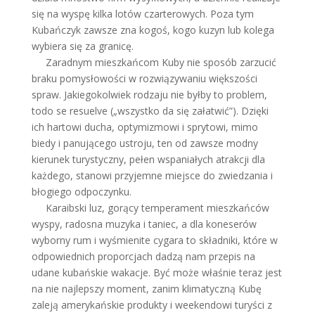
się na wyspę kilka lotów czarterowych. Poza tym
Kubańczyk zawsze zna kogoś, kogo kuzyn lub kolega
wybiera się za granicę.
Zaradnym mieszkańcom Kuby nie sposób zarzucić
braku pomysłowości w rozwiązywaniu większości
spraw. Jakiegokolwiek rodzaju nie byłby to problem,
todo se resuelve („wszystko da się załatwić”). Dzięki
ich hartowi ducha, optymizmowi i sprytowi, mimo
biedy i panującego ustroju, ten od zawsze modny
kierunek turystyczny, pełen wspaniałych atrakcji dla
każdego, stanowi przyjemne miejsce do zwiedzania i
błogiego odpoczynku.
Karaibski luz, gorący temperament mieszkańców
wyspy, radosna muzyka i taniec, a dla koneserów
wyborny rum i wyśmienite cygara to składniki, które w
odpowiednich proporcjach dadzą nam przepis na
udane kubańskie wakacje. Być może właśnie teraz jest
na nie najlepszy moment, zanim klimatyczną Kubę
zaleją amerykańskie produkty i weekendowi turyści z