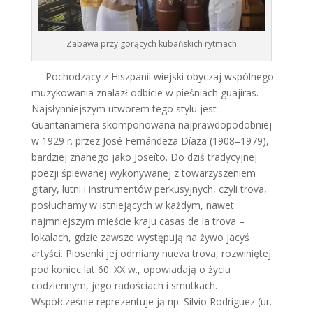
Zabawa przy gorących kubańskich rytmach
Pochodzący z Hiszpanii wiejski obyczaj wspólnego
muzykowania znalazł odbicie w pieśniach guajiras.
Najsłynniejszym utworem tego stylu jest
Guantanamera skomponowana najprawdopodobniej
w 1929 r. przez José Fernándeza Díaza (1908–1979),
bardziej znanego jako Joseíto. Do dziś tradycyjnej
poezji śpiewanej wykonywanej z towarzyszeniem
gitary, lutni i instrumentów perkusyjnych, czyli trova,
posłuchamy w istniejących w każdym, nawet
najmniejszym mieście kraju casas de la trova –
lokalach, gdzie zawsze występują na żywo jacyś
artyści. Piosenki jej odmiany nueva trova, rozwiniętej
pod koniec lat 60. XX w., opowiadają o życiu
codziennym, jego radościach i smutkach.
Współcześnie reprezentuje ją np. Silvio Rodríguez (ur.