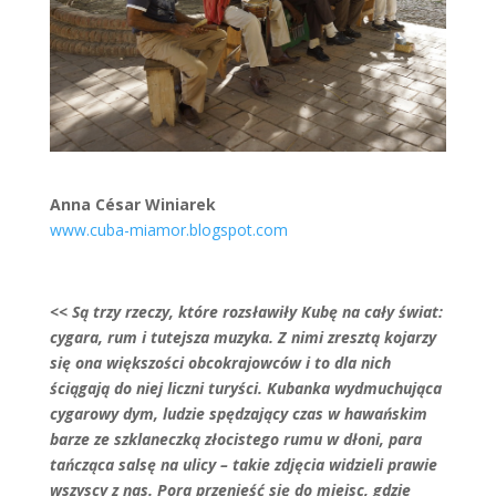
Anna César Winiarek
www.cuba-miamor.blogspot.com
<< Są trzy rzeczy, które rozsławiły Kubę na cały świat:
cygara, rum i tutejsza muzyka. Z nimi zresztą kojarzy
się ona większości obcokrajowców i to dla nich
ściągają do niej liczni turyści. Kubanka wydmuchująca
cygarowy dym, ludzie spędzający czas w hawańskim
barze ze szklaneczką złocistego rumu w dłoni, para
tańcząca salsę na ulicy – takie zdjęcia widzieli prawie
wszyscy z nas. Pora przenieść się do miejsc, gdzie