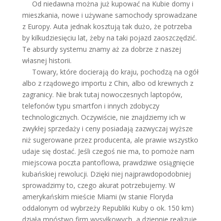
Od niedawna można już kupować na Kubie domy i
mieszkania, nowe i używane samochody sprowadzane
z Europy. Auta jednak kosztują tak dużo, że potrzeba
by kilkudziesięciu lat, żeby na taki pojazd zaoszczędzić.
Te absurdy systemu znamy aż za dobrze z naszej
własnej historii.
Towary, które docierają do kraju, pochodzą na ogół
albo z rządowego importu z Chin, albo od krewnych z
zagranicy. Nie brak tutaj nowoczesnych laptopów,
telefonów typu smartfon i innych zdobyczy
technologicznych. Oczywiście, nie znajdziemy ich w
zwykłej sprzedaży i ceny posiadają zazwyczaj wyższe
niż sugerowane przez producenta, ale prawie wszystko
udaje się dostać. Jeśli czegoś nie ma, to pomoże nam
miejscowa poczta pantoflowa, prawdziwe osiągnięcie
kubańskiej rewolucji. Dzięki niej najprawdopodobniej
sprowadzimy to, czego akurat potrzebujemy. W
amerykańskim mieście Miami (w stanie Floryda
oddalonym od wybrzeży Republiki Kuby o ok. 150 km)
działa mnóstwo firm wysyłkowych, a dziennie realizuje