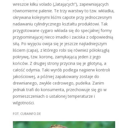
wreszcie kilku volado („latających”), zapewniających
równomierne palenie. Te trzy warstwy to tzw. wkładka,
okrywana kolejnymi liśćmi capote przy jednoczesnym
nadawaniu cylindrycznego kształtu produktowi. Tak
przygotowane cygaro wkłada się do specjalnej formy
przypominającej nieco imadło i zaciska z odpowiednią
siłą. Po wyjęciu owija się je jeszcze najładniejszym
liściem (capa), z którego robi się również półokrągłą
pokrywę, tzw. koronę, zamykającą jeden z jego
końców. Z drugiej strony przycina się je gilotyną, a
całość odymia. Taki wyrób podlega najpierw kontroli
jakościowej, a później zapakowany zostaje do
drewnianego, zwykle cedrowego, pudełka. Zanim
jednak trafi do konsumenta, przechowuje się go w
pomieszczeniach o ustalonej temperaturze i
wilgotności.
FOT. CUBAINFO.DE