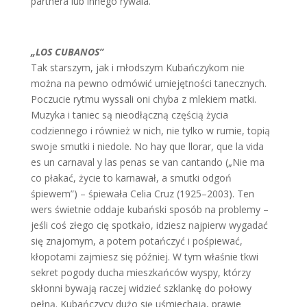
partnera lub innego rywala.
„LOS CUBANOS”
Tak starszym, jak i młodszym Kubańczykom nie
można na pewno odmówić umiejętności tanecznych.
Poczucie rytmu wyssali oni chyba z mlekiem matki.
Muzyka i taniec są nieodłączną częścią życia
codziennego i również w nich, nie tylko w rumie, topią
swoje smutki i niedole. No hay que llorar, que la vida
es un carnaval y las penas se van cantando („Nie ma
co płakać, życie to karnawał, a smutki odgoń
śpiewem”) – śpiewała Celia Cruz (1925–2003). Ten
wers świetnie oddaje kubański sposób na problemy –
jeśli coś złego cię spotkało, idziesz najpierw wygadać
się znajomym, a potem potańczyć i pośpiewać,
kłopotami zajmiesz się później. W tym właśnie tkwi
sekret pogody ducha mieszkańców wyspy, którzy
skłonni bywają raczej widzieć szklankę do połowy
pełną. Kubańczycy dużo się uśmiechają, prawie