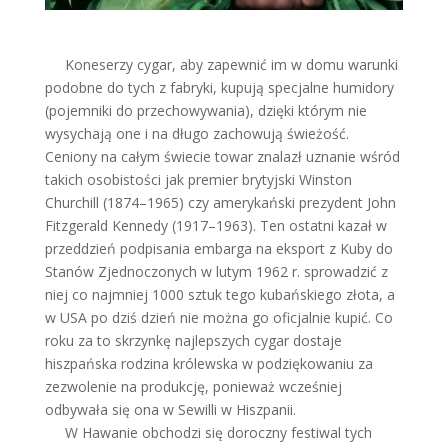
Koneserzy cygar, aby zapewnić im w domu warunki
podobne do tych z fabryki, kupują specjalne humidory
(pojemniki do przechowywania), dzięki którym nie
wysychają one i na długo zachowują świeżość.
Ceniony na całym świecie towar znalazł uznanie wśród
takich osobistości jak premier brytyjski Winston
Churchill (1874–1965) czy amerykański prezydent John
Fitzgerald Kennedy (1917–1963). Ten ostatni kazał w
przeddzień podpisania embarga na eksport z Kuby do
Stanów Zjednoczonych w lutym 1962 r. sprowadzić z
niej co najmniej 1000 sztuk tego kubańskiego złota, a
w USA po dziś dzień nie można go oficjalnie kupić. Co
roku za to skrzynkę najlepszych cygar dostaje
hiszpańska rodzina królewska w podziękowaniu za
zezwolenie na produkcję, ponieważ wcześniej
odbywała się ona w Sewilli w Hiszpanii.
W Hawanie obchodzi się doroczny festiwal tych