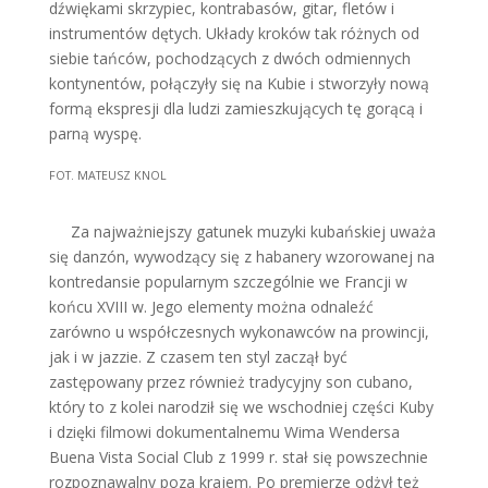
dźwiękami skrzypiec, kontrabasów, gitar, fletów i
instrumentów dętych. Układy kroków tak różnych od
siebie tańców, pochodzących z dwóch odmiennych
kontynentów, połączyły się na Kubie i stworzyły nową
formą ekspresji dla ludzi zamieszkujących tę gorącą i
parną wyspę.
FOT. MATEUSZ KNOL
Za najważniejszy gatunek muzyki kubańskiej uważa
się danzón, wywodzący się z habanery wzorowanej na
kontredansie popularnym szczególnie we Francji w
końcu XVIII w. Jego elementy można odnaleźć
zarówno u współczesnych wykonawców na prowincji,
jak i w jazzie. Z czasem ten styl zaczął być
zastępowany przez również tradycyjny son cubano,
który to z kolei narodził się we wschodniej części Kuby
i dzięki filmowi dokumentalnemu Wima Wendersa
Buena Vista Social Club z 1999 r. stał się powszechnie
rozpoznawalny poza krajem. Po premierze odżył też