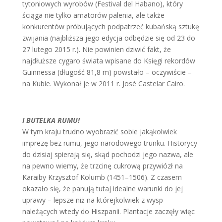
tytoniowych wyrobów (Festival del Habano), który
ściąga nie tylko amatorów palenia, ale także
konkurentów próbujących podpatrzeć kubańską sztukę
zwijania (najbliższa jego edycja odbędzie się od 23 do
27 lutego 2015 r.). Nie powinien dziwić fakt, że
najdłuższe cygaro świata wpisane do Księgi rekordów
Guinnessa (długość 81,8 m) powstało – oczywiście –
na Kubie. Wykonał je w 2011 r. José Castelar Cairo.
I BUTELKA RUMU!
W tym kraju trudno wyobrazić sobie jakąkolwiek
imprezę bez rumu, jego narodowego trunku. Historycy
do dzisiaj spierają się, skąd pochodzi jego nazwa, ale
na pewno wiemy, że trzcinę cukrową przywiózł na
Karaiby Krzysztof Kolumb (1451–1506). Z czasem
okazało się, że panują tutaj idealne warunki do jej
uprawy – lepsze niż na którejkolwiek z wysp
należących wtedy do Hiszpanii. Plantacje zaczęły więc