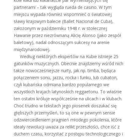
kole kilka lub kilkanaście par wymieniających się
partnerami – tak wygląda rueda de casino. W tym
miejscu wypada również wspomnieć o światowej
sławy krajowym balecie (Ballet Nacional de Cuba),
założonym w październiku 1948 r. w stołecznej
Hawanie przez niezrównaną Alicię Alonso (jako zespół
baletowy), nadal odnoszącym sukcesy na arenie
międzynarodowej.
Według niektórych ekspertów na Kubie istnieje 25
gatunków muzycznych. Obecnie znajdziemy wśród nich
także nowocześniejsze nurty, jak np. timba, będąca
połączeniem sonu, jazzu, rocka i funku, lub cubaton,
czyli kubańska odmiana bardzo popularnego we
wszystkich krajach latynoskich reggaetonu. To właśnie
ten ostatni króluje współcześnie na ulicach i w klubach.
Choć trudno w tekstach jego piosenek doszukać się
głębszych przemyśleń, to są one w pewnym sensie
odzwierciedleniem pragnień młodego pokolenia, które
ideały rewolucji uważa za relikt przeszłości, chce iść z
duchem czasu, korzystać z postępu technologicznego i