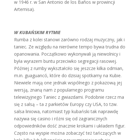
w 1946 r. w San Antonio de los Baños w prowincji
Artemisa).
W KUBAŃSKIM RYTMIE
Rumba z kolei stanowi zarówno rodzaj muzyczny, jak i
taniec. Ze względu na nierówne tempo bywa trudna do
opanowania. Początkowo wykonywali ją niewolnicy i
była wyrazem buntu przeciwko segregacji rasowej.
Później z rumby wykształciło się jeszcze kilka odmian,
m.in. guaguancó, które do dzisiaj spotkamy na Kubie.
Niewiele mają one jednak wspólnego z pokazową jej
wersją, znaną nam z popularnego programu
telewizyjnego Taniec z gwiazdami. Podobnie rzecz ma
się z salsą – ta z parkietów Europy czy USA, to tzw.
salsa liniowa, natomiast typ kubański tak naprawdę
nazywa się casino i różni się od zagranicznych
odpowiedników dość znacznie krokami i układem figur.
Często na wyspie można zobaczyć też tańczących w