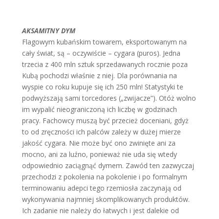
AKSAMITNY DYM
Flagowym kubańskim towarem, eksportowanym na
cały świat, są – oczywiście – cygara (puros). Jedna
trzecia z 400 mln sztuk sprzedawanych rocznie poza
Kubą pochodzi właśnie z niej. Dla porównania na
wyspie co roku kupuje się ich 250 mln! Statystyki te
podwyższają sami torcedores („zwijacze”). Otóż wolno
im wypalić nieograniczoną ich liczbę w godzinach
pracy. Fachowcy muszą być przecież doceniani, gdyż
to od zręczności ich palców zależy w dużej mierze
jakość cygara. Nie może być ono zwinięte ani za
mocno, ani za luźno, ponieważ nie uda się wtedy
odpowiednio zaciągnąć dymem. Zawód ten zazwyczaj
przechodzi z pokolenia na pokolenie i po formalnym
terminowaniu adepci tego rzemiosła zaczynają od
wykonywania najmniej skomplikowanych produktów.
Ich zadanie nie należy do łatwych i jest dalekie od