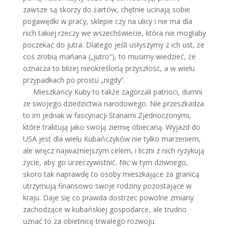
zawsze są skorzy do żartów, chętnie ucinają sobie
pogawędki w pracy, sklepie czy na ulicy i nie ma dla
nich takiej rzeczy we wszechświecie, która nie mogłaby
poczekać do jutra. Dlatego jeśli usłyszymy z ich ust, że
coś zrobią mañana („jutro”), to musimy wiedzieć, że
oznacza to bliżej nieokreśloną przyszłość, a w wielu
przypadkach po prostu „nigdy”.
Mieszkańcy Kuby to także zagorzali patrioci, dumni
ze swojego dziedzictwa narodowego. Nie przeszkadza
to im jednak w fascynacji Stanami Zjednoczonymi,
które traktują jako swoją ziemię obiecaną. Wyjazd do
USA jest dla wielu Kubańczyków nie tylko marzeniem,
ale wręcz najważniejszym celem, i liczni z nich ryzykują
życie, aby go urzeczywistnić. Nic w tym dziwnego,
skoro tak naprawdę to osoby mieszkające za granicą
utrzymują finansowo swoje rodziny pozostające w
kraju. Daje się co prawda dostrzec powolne zmiany
zachodzące w kubańskiej gospodarce, ale trudno
uznać to za obietnicę trwałego rozwoju.