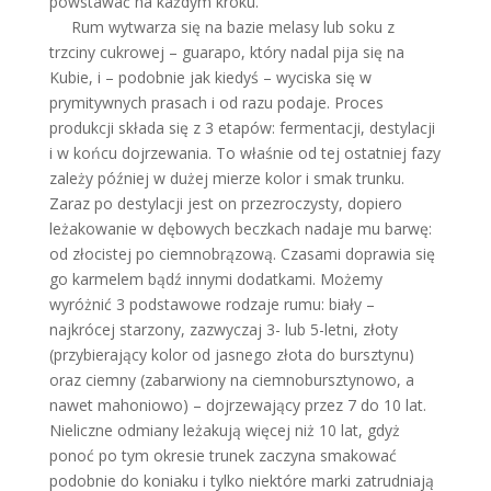
powstawać na każdym kroku.
Rum wytwarza się na bazie melasy lub soku z
trzciny cukrowej – guarapo, który nadal pija się na
Kubie, i – podobnie jak kiedyś – wyciska się w
prymitywnych prasach i od razu podaje. Proces
produkcji składa się z 3 etapów: fermentacji, destylacji
i w końcu dojrzewania. To właśnie od tej ostatniej fazy
zależy później w dużej mierze kolor i smak trunku.
Zaraz po destylacji jest on przezroczysty, dopiero
leżakowanie w dębowych beczkach nadaje mu barwę:
od złocistej po ciemnobrązową. Czasami doprawia się
go karmelem bądź innymi dodatkami. Możemy
wyróżnić 3 podstawowe rodzaje rumu: biały –
najkrócej starzony, zazwyczaj 3- lub 5-letni, złoty
(przybierający kolor od jasnego złota do bursztynu)
oraz ciemny (zabarwiony na ciemnobursztynowo, a
nawet mahoniowo) – dojrzewający przez 7 do 10 lat.
Nieliczne odmiany leżakują więcej niż 10 lat, gdyż
ponoć po tym okresie trunek zaczyna smakować
podobnie do koniaku i tylko niektóre marki zatrudniają