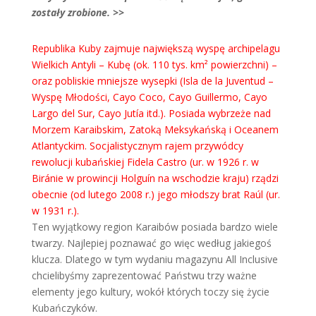
zostały zrobione. >>
Republika Kuby zajmuje największą wyspę archipelagu
Wielkich Antyli – Kubę (ok. 110 tys. km² powierzchni) –
oraz pobliskie mniejsze wysepki (Isla de la Juventud –
Wyspę Młodości, Cayo Coco, Cayo Guillermo, Cayo
Largo del Sur, Cayo Jutía itd.). Posiada wybrzeże nad
Morzem Karaibskim, Zatoką Meksykańską i Oceanem
Atlantyckim. Socjalistycznym rajem przywódcy
rewolucji kubańskiej Fidela Castro (ur. w 1926 r. w
Biránie w prowincji Holguín na wschodzie kraju) rządzi
obecnie (od lutego 2008 r.) jego młodszy brat Raúl (ur.
w 1931 r.).
Ten wyjątkowy region Karaibów posiada bardzo wiele
twarzy. Najlepiej poznawać go więc według jakiegoś
klucza. Dlatego w tym wydaniu magazynu All Inclusive
chcielibyśmy zaprezentować Państwu trzy ważne
elementy jego kultury, wokół których toczy się życie
Kubańczyków.