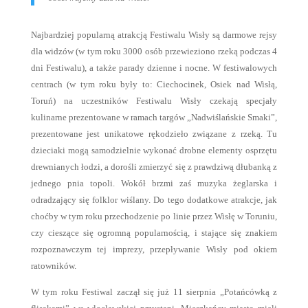
Najbardziej popularną atrakcją Festiwalu Wisły są darmowe rejsy
dla widzów (w tym roku 3000 osób przewieziono rzeką podczas 4
dni Festiwalu), a także parady dzienne i nocne. W festiwalowych
centrach (w tym roku były to: Ciechocinek, Osiek nad Wisłą,
Toruń) na uczestników Festiwalu Wisły czekają specjały
kulinarne prezentowane w ramach targów „Nadwiślańskie Smaki”,
prezentowane jest unikatowe rękodzieło związane z rzeką. Tu
dzieciaki mogą samodzielnie wykonać drobne elementy osprzętu
drewnianych łodzi, a dorośli zmierzyć się z prawdziwą dłubanką z
jednego pnia topoli. Wokół brzmi zaś muzyka żeglarska i
odradzający się folklor wiślany. Do tego dodatkowe atrakcje, jak
choćby w tym roku przechodzenie po linie przez Wisłę w Toruniu,
czy cieszące się ogromną popularnością, i stające się znakiem
rozpoznawczym tej imprezy, przepływanie Wisły pod okiem
ratowników.
W tym roku Festiwal zaczął się już 11 sierpnia „Potańcówką z