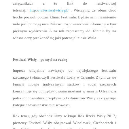
załącznikach a tu link do festiwalowej
telewizji:
http://tv.festiwalwisly.pl/
. Wierzymy, że obraz choć
trochę pozwoli poczuć klimat Festiwalu. Będzie nam niezmiernie
miło jeśli pomogą nam Państwo rozpowszechnić informacje o tym
pięknym wydarzeniu. A za rok zapraszamy do Torunia by na
własne oczy przekonać się jaki potencjał niesie Wisła.
Festiwal Wisły – pomysł na rzekę
Impreza oficjalnie nawiązuje do największego festiwalu
rzecznego świata, czyli Festiwalu Loary w Orleanie. Z tym, że we
Francji mrowie tradycyjnych statków i łodzi rzecznych
koncentruje się pomiędzy dwoma mostami w samym Orleanie, a
polski odpowiednik przepływa 60 kilometrów Wisły i aktywizuje
kolejne nadwiślańskie miejscowości.
Rok temu, gdy obchodziliśmy w kraju Rok Rzeki Wisły 2017,
pierwszy Festiwal Wisły obejmował Włocławek, Ciechocinek i