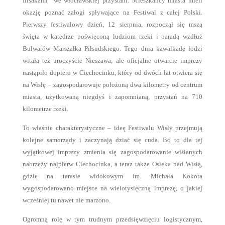
flisakami” we włocławskiej przystani. Mieszkańcy miasta mieli
okazję poznać załogi spływające na Festiwal z całej Polski.
Pierwszy festiwalowy dzień, 12 sierpnia, rozpoczął się mszą
święta w katedrze poświęconą ludziom rzeki i paradą wzdłuż
Bulwarów Marszałka Piłsudskiego. Tego dnia kawalkadę łodzi
witała też uroczyście Nieszawa, ale oficjalne otwarcie imprezy
nastąpiło dopiero w Ciechocinku, który od dwóch lat otwiera się
na Wisłę – zagospodarowuje położoną dwa kilometry od centrum
miasta, użytkowaną niegdyś i zapomnianą, przystań na 710
kilometrze rzeki.
To właśnie charakterystyczne – ideę Festiwalu Wisły przejmują
kolejne samorządy i zaczynają dziać się cuda. Bo to dla tej
wyjątkowej imprezy zmienia się zagospodarowanie wiślanych
nabrzeży najpierw Ciechocinka, a teraz także Osieka nad Wisłą,
gdzie na tarasie widokowym im. Michała Kokota
wygospodarowano miejsce na wielotysięczną imprezę, o jakiej
wcześniej tu nawet nie marzono.
Ogromną rolę w tym trudnym przedsięwzięciu logistycznym,