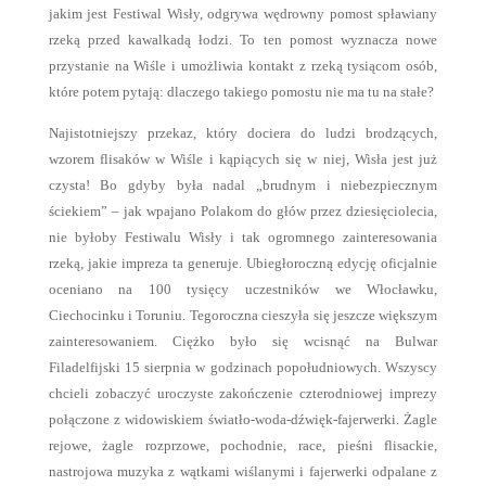
jakim jest Festiwal Wisły, odgrywa wędrowny pomost spławiany
rzeką przed kawalkadą łodzi. To ten pomost wyznacza nowe
przystanie na Wiśle i umożliwia kontakt z rzeką tysiącom osób,
które potem pytają: dlaczego takiego pomostu nie ma tu na stałe?
Najistotniejszy przekaz, który dociera do ludzi brodzących,
wzorem flisaków w Wiśle i kąpiących się w niej, Wisła jest już
czysta! Bo gdyby była nadal „brudnym i niebezpiecznym
ściekiem” – jak wpajano Polakom do głów przez dziesięciolecia,
nie byłoby Festiwalu Wisły i tak ogromnego zainteresowania
rzeką, jakie impreza ta generuje. Ubiegłoroczną edycję oficjalnie
oceniano na 100 tysięcy uczestników we Włocławku,
Ciechocinku i Toruniu. Tegoroczna cieszyła się jeszcze większym
zainteresowaniem. Ciężko było się wcisnąć na Bulwar
Filadelfijski 15 sierpnia w godzinach popołudniowych. Wszyscy
chcieli zobaczyć uroczyste zakończenie czterodniowej imprezy
połączone z widowiskiem światło-woda-dźwięk-fajerwerki. Żagle
rejowe, żagle rozprzowe, pochodnie, race, pieśni flisackie,
nastrojowa muzyka z wątkami wiślanymi i fajerwerki odpalane z