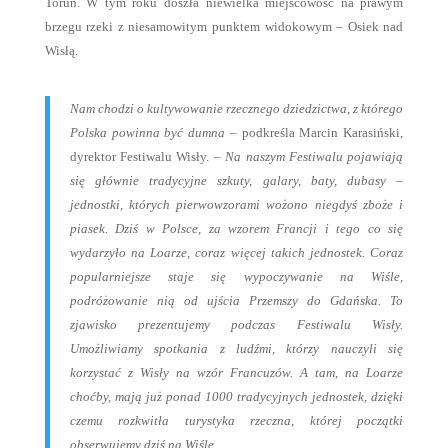
Toruń. W tym roku doszła niewielka miejscowość na prawym
brzegu rzeki z niesamowitym punktem widokowym – Osiek nad
Wisłą.
Nam chodzi o kultywowanie rzecznego dziedzictwa, z którego
Polska powinna być dumna
– podkreśla Marcin Karasiński,
dyrektor Festiwalu Wisły. –
Na naszym Festiwalu pojawiają
się głównie tradycyjne szkuty, galary, baty, dubasy –
jednostki, których pierwowzorami wożono niegdyś zboże i
piasek. Dziś w Polsce, za wzorem Francji i tego co się
wydarzyło na Loarze, coraz więcej takich jednostek. Coraz
popularniejsze staje się wypoczywanie na Wiśle,
podróżowanie nią od ujścia Przemszy do Gdańska. To
zjawisko prezentujemy podczas Festiwalu Wisły.
Umożliwiamy spotkania z ludźmi, którzy nauczyli się
korzystać z Wisły na wzór Francuzów. A tam, na Loarze
choćby, mają już ponad 1000 tradycyjnych jednostek, dzięki
czemu rozkwitła turystyka rzeczna, której początki
obserwujemy dziś na Wiśle.