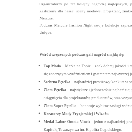
Organizatorzy po raz kolejny nagrodzą najlepszych, 
Zasłużony dla naszej sceny modowej projektant, znako
Mercure.
Podczas Mercure Fashion Night swoje kolekcje zaprez
Unique.
Wśród wręczonych podczas gali nagród znajdą się:
Top Moda
– Marka na Topie – znak dobrej jakości i 
się znaczącym wyróżnieniem i gwarantem najwyższej j
Srebrna Pętelka
– najbardziej prestiżowy konkurs w p
Złota Pętelka
– największe i jednocześnie najbardzie
osiągnięcia dla projektantów, producentów, oraz wsz
Złota Super Pętelka
– honoruje wybitne zasługi w dzie
Kreatorzy Mody Fryzjerskiej i Wizażu.
Medal Labor Omnia Vincit
– jedno z najbardziej pr
Kapitułą Towarzystwa im. Hipolita Cegielskiego.