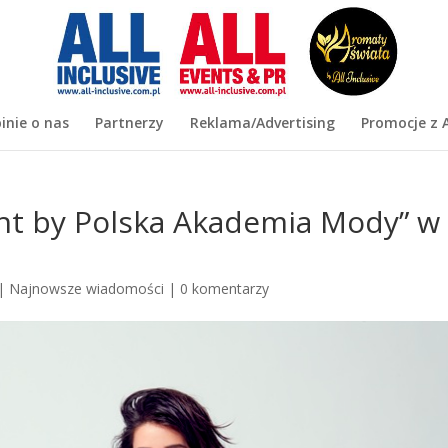
inie o nas
Partnerzy
Reklama/Advertising
Promocje z A
ht by Polska Akademia Mody” w
|
Najnowsze wiadomości
|
0 komentarzy