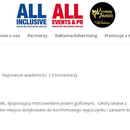
inie o nas
Partnerzy
Reklama/Advertising
Promocje z A
|
Najnowsze wiadomości
|
0 komentarzy
iekt, dysponujący mistrzowskimi polami golfowymi, szkołą latania z
ealne miejsce dedykowane do komfortowego wypoczynku i zarazem d