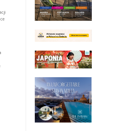
cji
sce
a
e