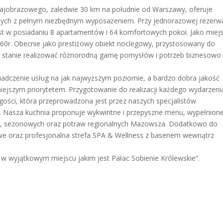
ajobrazowego, zaledwie 30 km na południe od Warszawy, oferuje
jnych z pełnym niezbędnym wyposażeniem. Przy jednorazowej rezerwa
est w posiadaniu 8 apartamentów i 64 komfortowych pokoi. Jako miej
760r. Obecnie jako prestiżowy obiekt noclegowy, przystosowany do
t w stanie realizować różnorodną gamę pomysłów i potrzeb biznesowo
wiadczenie usług na jak najwyższym poziomie, a bardzo dobra jakość
otniejszym priorytetem. Przygotowanie do realizacji każdego wydarzeni
gości, która przeprowadzona jest przez naszych specjalistów
. Nasza kuchnia proponuje wykwintne i przepyszne menu, wypełnion
ch, sezonowych oraz potraw regionalnych Mazowsza. Dodatkowo do
isowe oraz profesjonalna strefa SPA & Wellness z basenem wewnątrz
 w wyjątkowym miejscu jakim jest Pałac Sobienie Królewskie”.