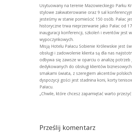
Usytuowany na terenie Mazowieckiego Parku Kr
stylowe zakwaterowanie oraz 9 sal konferency
jesteśmy w stanie pomieścić 150 osób. Pałac j
historyczne trwa nieprzerwanie jako Pałac od 1
inauguracji konferencji, szkoleń i eventów jes
wypoczynkowych.
Misją Hotelu Pałacu Sobienie Królewskie jest ś
obsługi i zadowolenie klienta są dla nas najist
odbywa się zawsze w oparciu o analizę potrzeb 
dedykowanych do obsługi klientów biznesowych
smakami świata, z szeregiem akcentów polski
dyspozycji gości jest stadnina koni, korty ten
Pałacu.
„Chwile, które chcesz zapamiętać warto przeżyć
Prześlij komentarz