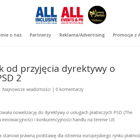
inie o nas
Partnerzy
Reklama/Advertising
Promocje z A
k od przyjęcia dyrektywy o
PSD 2
|
Najnowsze wiadomości
|
0 komentarzy
owała nowelizację do dyrektywy o usługach płatniczych PSD (The
a innowacyjności i konkurencyjności handlu na terenie UE.
stanowi prawną podstawę dla istnienia europejskiego rynku płatnoś