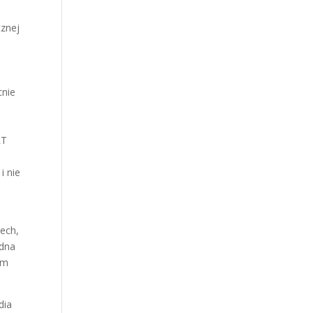
cznej
cnie
RT
i nie
ech,
edna
em
dia