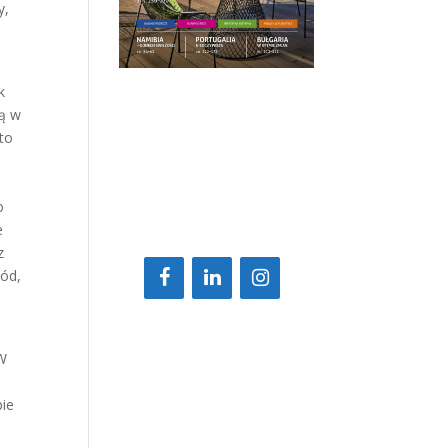
y,
a
k
ją w
to
o
e
z
zód,
 W
bie