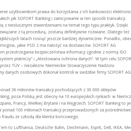
enie użytkownikom prawa do korzystania z ich bankowości elektroni
akich jak SOFORT Banking i zainicjowanie w ten sposób transakcji.
ę z niesłusznymi stwierdzeniami na temat tego typu praktyk. Dzięki
iązane z tą procedurą, zostaną definitywnie rozwiane. Dlatego też
bliższych latach rosnąć jeszcze bardziej dynamicznie. Ponadto, obe
ymogów, jakie PSD 2 ma nałożyć na dostawców. SOFORT AG
om przestrzegania bezpieczeństwa informacji zgodnie z normą ISO
y system płatniczy” i „Atestowana ochrona danych”. W tym celu SOFO
 przez TÜV – niezależne Niemieckie Stowarzyszenie Nadzoru
y danych osobowych dokonał kontroli w siedzibie firmy SOFORT AG 
ponad 36 milionów transakcji pochodzących z 30 000 sklepów
ing, poza Polską jest obecny na 10 europejskich rynkach: w Niemcz
Hiszpanii, Francji, Wielkiej Brytanii i na Węgrzech. SOFORT Banking to j
. W ponad 100 milionach transakcji przeprowadzonych za pośrednictw
fraudu ze szkodą dla klienta końcowego.
em to Lufthansa, Deutsche Bahn, Deichmann, Esprit, Dell, IKEA, Me