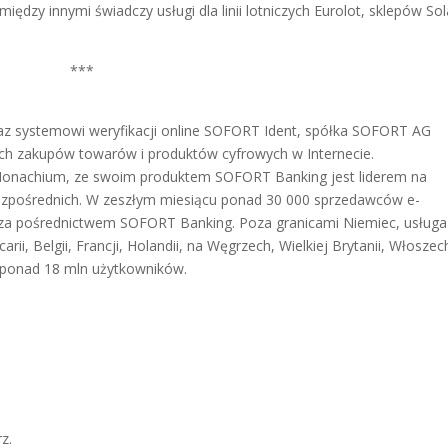
ędzy innymi świadczy usługi dla linii lotniczych Eurolot, sklepów Sol
***
az systemowi weryfikacji online SOFORT Ident, spółka SOFORT AG
ch zakupów towarów i produktów cyfrowych w Internecie.
o Monachium, ze swoim produktem SOFORT Banking jest liderem na
ezpośrednich. W zeszłym miesiącu ponad 30 000 sprzedawców e-
 za pośrednictwem SOFORT Banking. Poza granicami Niemiec, usługa
rii, Belgii, Francji, Holandii, na Węgrzech, Wielkiej Brytanii, Włoszech
 ponad 18 mln użytkowników.
z.