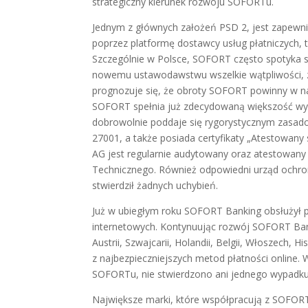
strategiczny kierunek rozwoju SOFORTu.
Jednym z głównych założeń PSD 2, jest zapewni
poprzez platformę dostawcy usług płatniczych, t
Szczególnie w Polsce, SOFORT często spotyka si
nowemu ustawodawstwu wszelkie wątpliwości, zw
prognozuje się, że obroty SOFORT powinny w naj
SOFORT spełnia już zdecydowaną większość w
dobrowolnie poddaje się rygorystycznym zasad
27001, a także posiada certyfikaty „Atestowan
AG jest regularnie audytowany oraz atestowany
Technicznego. Również odpowiedni urząd ochron
stwierdził żadnych uchybień.
Już w ubiegłym roku SOFORT Banking obsłużył 
internetowych. Kontynuując rozwój SOFORT Bank
Austrii, Szwajcarii, Holandii, Belgii, Włoszech, 
z najbezpieczniejszych metod płatności online
SOFORTu, nie stwierdzono ani jednego wypadku 
Największe marki, które współpracują z SOFORT