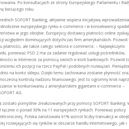
onowania. Po konsultacjach ze strony Europejskiego Parlamentu i Rad
nę bieżącego roku.
ednich SOFORT Banking, aktywnie wspiera inicjatywę wprowadzeni
ednolicenie europejskiego rynku e-commerce i w konsekwencji spade
zeństwa w jego obrębie. Europejscy dostawcy płatności online zyska
cji względem dominujących dotychczas firm amerykańskich. Pozwoli 
ku płatności, ale także całego sektora e-commerce. – Największymi
anki, ponieważ PSD 2 ma za zadanie regulować usługi pośredników,
ności w Internecie za pomocą swoich e-kont bankowych. Pozwoli t
niżeniu ich pozycji na rzecz PayPal i podobnych rozwiązań. Pieniądz
ednio na konto sklepu. Dzięki temu zachowana zostanie płynność ora
oczesną kontrolą nadzoru finansowego. Jest to ogromny krok napr
 szanse w konkurowaniu z amerykańskimi gigantami e-commerce –
 SOFORT AG.
cji zostało pomyślnie zrealizowanych przy pomocy SOFORT Banking.
ł łącznie o ponad 30% na 11 europejskich rynkach. Ponieważ polscy
lektronicznej, Polska zanotowała 61% wzrost liczby transakcji w obrę
ej rozwijających się rynków w obszarze handlu internetowego, jak i