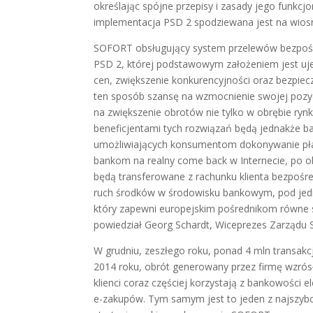
określając spójne przepisy i zasady jego funkcj
implementacja PSD 2 spodziewana jest na wios
SOFORT obsługujący system przelewów bezpośr
PSD 2, której podstawowym założeniem jest uj
cen, zwiększenie konkurencyjności oraz bezpiec
ten sposób szansę na wzmocnienie swojej pozy
na zwiększenie obrotów nie tylko w obrębie ryn
beneficjentami tych rozwiązań będą jednakże b
umożliwiających konsumentom dokonywanie płat
bankom na realny come back w Internecie, po ob
będą transferowane z rachunku klienta bezpośr
ruch środków w środowisku bankowym, pod jedn
który zapewni europejskim pośrednikom równe
powiedział Georg Schardt, Wiceprezes Zarządu
W grudniu, zeszłego roku, ponad 4 mln transak
2014 roku, obrót generowany przez firmę wzrós
klienci coraz częściej korzystają z bankowości e
e-zakupów. Tym samym jest to jeden z najszybci