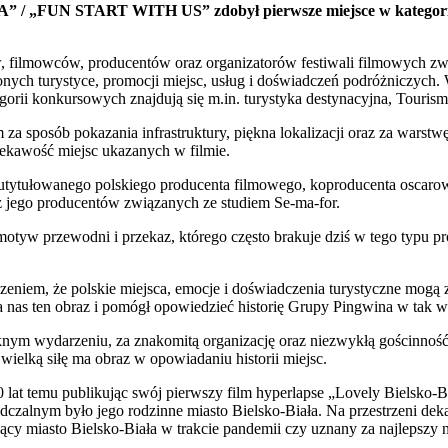
 „FUN START WITH US” zdobył pierwsze miejsce w kategorii To
, filmowców, producentów oraz organizatorów festiwali filmowych z
ch turystyce, promocji miejsc, usług i doświadczeń podróżniczych. We
egorii konkursowych znajdują się m.in. turystyka destynacyjna, Tourism
za sposób pokazania infrastruktury, piękna lokalizacji oraz za wars
iekawość miejsc ukazanych w filmie.
tułowanego polskiego producenta filmowego, koproducenta oscarowej a
 jego producentów związanych ze studiem Se-ma-for.
tyw przewodni i przekaz, którego często brakuje dziś w tego typu pr
zeniem, że polskie miejsca, emocje i doświadczenia turystyczne mog
 nas ten obraz i pomógł opowiedzieć historię Grupy Pingwina w tak 
nym wydarzeniu, za znakomitą organizację oraz niezwykłą gościnnoś
 wielką siłę ma obraz w opowiadaniu historii miejsc.
 lat temu publikując swój pierwszy film hyperlapse „Lovely Bielsko-Bi
dczalnym było jego rodzinne miasto Bielsko-Biała. Na przestrzeni de
ujący miasto Bielsko-Biała w trakcie pandemii czy uznany za najlepszy