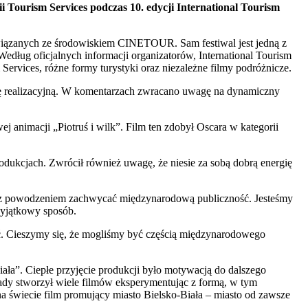
urism Services podczas 10. edycji International Tourism
wiązanych ze środowiskiem CINETOUR. Sam festiwal jest jedną z
dług oficjalnych informacji organizatorów, International Tourism
 Services, różne formy turystyki oraz niezależne filmy podróżnicze.
twę realizacyjną. W komentarzach zwracano uwagę na dynamiczny
nimacji „Piotruś i wilk”. Film ten zdobył Oscara w kategorii
odukcjach. Zwrócił również uwagę, że niesie za sobą dobrą energię
ą z powodzeniem zachwycać międzynarodową publiczność. Jesteśmy
wyjątkowy sposób.
ć. Cieszymy się, że mogliśmy być częścią międzynarodowego
ała”. Ciepłe przyjęcie produkcji było motywacją do dalszego
kady stworzył wiele filmów eksperymentując z formą, w tym
 na świecie film promujący miasto Bielsko-Biała – miasto od zawsze