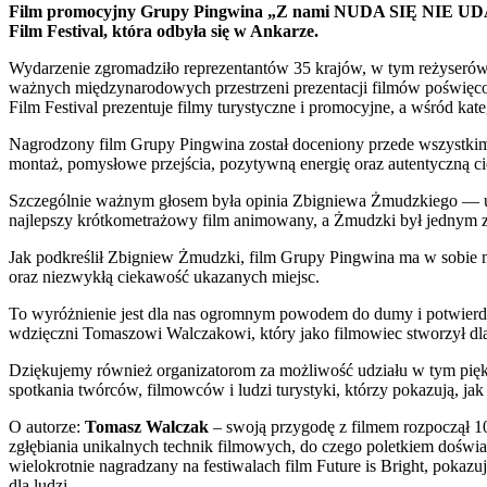
Film promocyjny Grupy Pingwina „Z nami NUDA SIĘ NIE UDA” /
Film Festival, która odbyła się w Ankarze.
Wydarzenie zgromadziło reprezentantów 35 krajów, w tym reżyserów
ważnych międzynarodowych przestrzeni prezentacji filmów poświęcony
Film Festival prezentuje filmy turystyczne i promocyjne, a wśród kat
Nagrodzony film Grupy Pingwina został doceniony przede wszystkim 
montaż, pomysłowe przejścia, pozytywną energię oraz autentyczną c
Szczególnie ważnym głosem była opinia Zbigniewa Żmudzkiego — uty
najlepszy krótkometrażowy film animowany, a Żmudzki był jednym z
Jak podkreślił Zbigniew Żmudzki, film Grupy Pingwina ma w sobie mo
oraz niezwykłą ciekawość ukazanych miejsc.
To wyróżnienie jest dla nas ogromnym powodem do dumy i potwierd
wdzięczni Tomaszowi Walczakowi, który jako filmowiec stworzył dla
Dziękujemy również organizatorom za możliwość udziału w tym pięk
spotkania twórców, filmowców i ludzi turystyki, którzy pokazują, jak
O autorze:
Tomasz Walczak
– swoją przygodę z filmem rozpoczął 10
zgłębiania unikalnych technik filmowych, do czego poletkiem doświa
wielokrotnie nagradzany na festiwalach film Future is Bright, pokaz
dla ludzi.