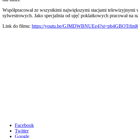
Współpracował ze wszystkimi największymi stacjami telewizyjnymi w
sylwestrowych. Jako specjalista od ujęć poklatkowych pracował na
Link do filmu:
https://youtu.be/GJMDWBNUEe4?si=pb4GBOTrImK
Polityka prywatności
Facebook
Twitter
Google