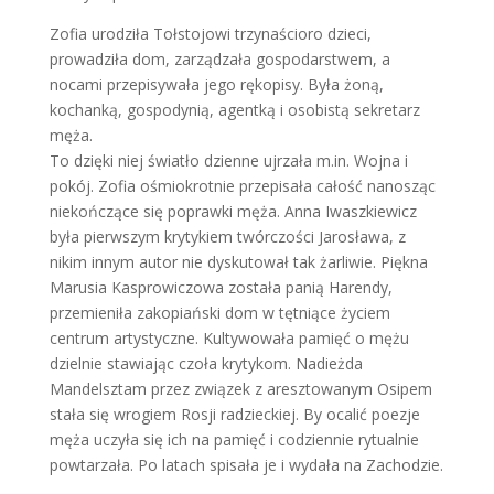
Zofia urodziła Tołstojowi trzynaścioro dzieci,
prowadziła dom, zarządzała gospodarstwem, a
nocami przepisywała jego rękopisy. Była żoną,
kochanką, gospodynią, agentką i osobistą sekretarz
męża.
To dzięki niej światło dzienne ujrzała m.in. Wojna i
pokój. Zofia ośmiokrotnie przepisała całość nanosząc
niekończące się poprawki męża. Anna Iwaszkiewicz
była pierwszym krytykiem twórczości Jarosława, z
nikim innym autor nie dyskutował tak żarliwie. Piękna
Marusia Kasprowiczowa została panią Harendy,
przemieniła zakopiański dom w tętniące życiem
centrum artystyczne. Kultywowała pamięć o mężu
dzielnie stawiając czoła krytykom. Nadieżda
Mandelsztam przez związek z aresztowanym Osipem
stała się wrogiem Rosji radzieckiej. By ocalić poezje
męża uczyła się ich na pamięć i codziennie rytualnie
powtarzała. Po latach spisała je i wydała na Zachodzie.