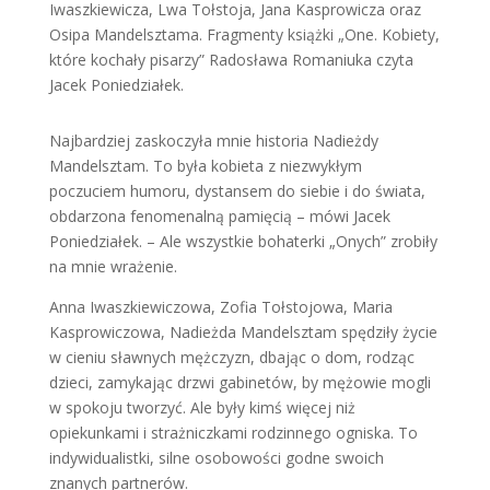
Iwaszkiewicza, Lwa Tołstoja, Jana Kasprowicza oraz
Osipa Mandelsztama. Fragmenty książki „One. Kobiety,
które kochały pisarzy” Radosława Romaniuka czyta
Jacek Poniedziałek.
Najbardziej zaskoczyła mnie historia Nadieżdy
Mandelsztam. To była kobieta z niezwykłym
poczuciem humoru, dystansem do siebie i do świata,
obdarzona fenomenalną pamięcią – mówi Jacek
Poniedziałek. – Ale wszystkie bohaterki „Onych” zrobiły
na mnie wrażenie.
Anna Iwaszkiewiczowa, Zofia Tołstojowa, Maria
Kasprowiczowa, Nadieżda Mandelsztam spędziły życie
w cieniu sławnych mężczyzn, dbając o dom, rodząc
dzieci, zamykając drzwi gabinetów, by mężowie mogli
w spokoju tworzyć. Ale były kimś więcej niż
opiekunkami i strażniczkami rodzinnego ogniska. To
indywidualistki, silne osobowości godne swoich
znanych partnerów.